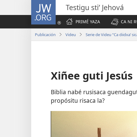
JW.ORG
Testigu stiʼ Jehová
PRIMÉ YAZA
CA NI R
Publicación
Videu
Serie de Videu “Ca diidxaʼ si
Xiñee guti Jesús
Biblia nabé rusisaca guendaguti s
propósitu risaca la?