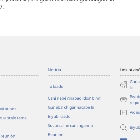
7.
Noticia
Link ni zin
Guna
Tu laadu
lii
Biyub
Cani nabé rinabadiidxaʼ binni
(opens
regio
Gunabaʼ chigánnacabe lii
new
vitations
Vide
window)
Biyubi laadu
nuu stale tema
Sucursal ne cani riganna
Biyub
Reunión
u reunión