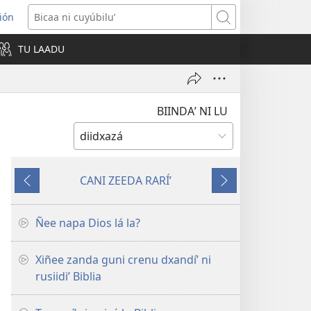
ión
s
Bicaa
ni
TU LAADU
w)
cuyúbiluʼ
BIINDAʼ NI LU
CANI ZEEDA RARÍʼ
Ante
Ni
runi
seguir
Ñee napa Dios lá la?
Xiñee zanda guni crenu dxandíʼ ni
rusiidiʼ Biblia