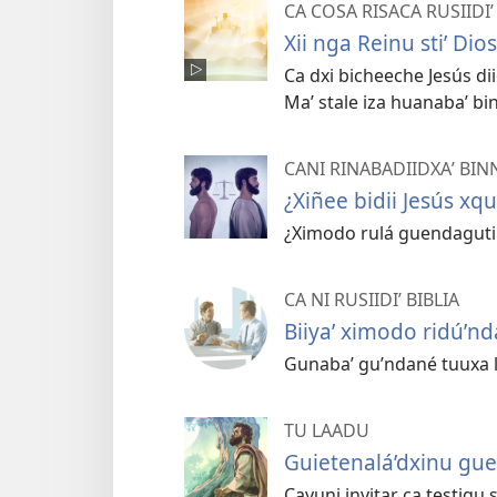
CA COSA RISACA RUSIIDIʼ
Xii nga Reinu stiʼ Dios
Ca dxi bicheeche Jesús dii
Maʼ stale iza huanabaʼ bi
CANI RINABADIIDXAʼ BINN
¿Xiñee bidii Jesús xq
¿Ximodo rulá guendaguti 
CA NI RUSIIDIʼ BIBLIA
Biiyaʼ ximodo ridúʼnd
Gunabaʼ guʼndané tuuxa lii
TU LAADU
Guietenalá’dxinu guen
Cayuni invitar ca testigu s