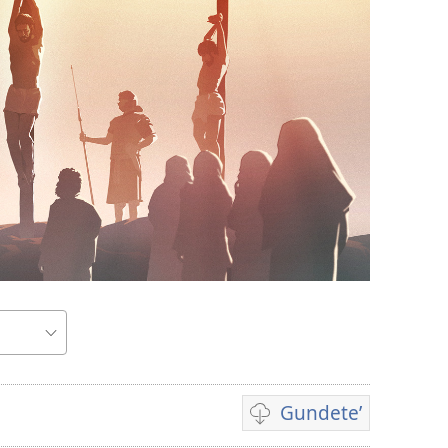
Gundeteʼ
chupa