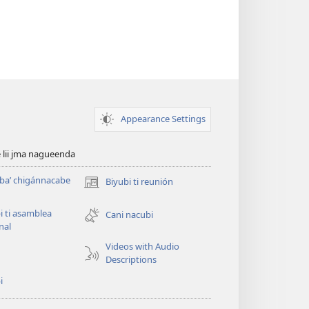
Appearance Settings
é lii jma nagueenda
baʼ chigánnacabe
Biyubi ti reunión
(opens
new
i ti asamblea
window)
Cani nacubi
nal
Videos with Audio
u
Descriptions
i