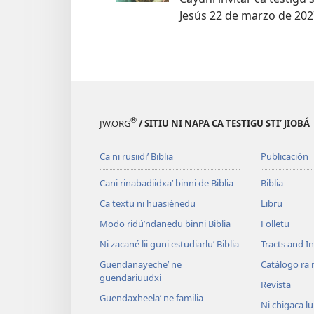
Jesús 22 de marzo de 202
®
JW.ORG
/ SITIU NI NAPA CA TESTIGU STIʼ JIOBÁ
Ca ni rusiidiʼ Biblia
Publicación
Cani rinabadiidxaʼ binni de Biblia
Biblia
Ca textu ni huasiénedu
Libru
Modo ridúʼndanedu binni Biblia
Folletu
Ni zacané lii guni estudiarluʼ Biblia
Tracts and In
Guendanayecheʼ ne
Catálogo ra 
guendariuudxi
Revista
Guendaxheelaʼ ne familia
Ni chigaca l