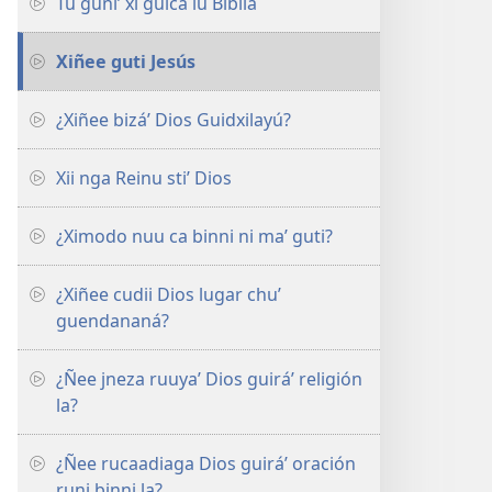
Tu guníʼ xi guicá lu Biblia
Xiñee guti Jesús
¿Xiñee bizáʼ Dios Guidxilayú?
Xii nga Reinu stiʼ Dios
¿Ximodo nuu ca binni ni maʼ guti?
¿Xiñee cudii Dios lugar chuʼ
guendananá?
¿Ñee jneza ruuyaʼ Dios guiráʼ religión
la?
¿Ñee rucaadiaga Dios guiráʼ oración
runi binni la?