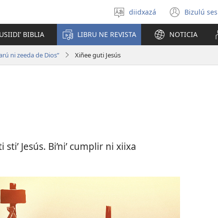
diidxazá
Bizulú ses
Gulí
(open
ti
new
USIIDIʼ BIBLIA
LIBRU NE REVISTA
NOTICIA
diidxaʼ
windo
carú ni zeeda de Dios”
Xiñee guti Jesús
ti’ Jesús. Bi’ni’ cumplir ni xiixa