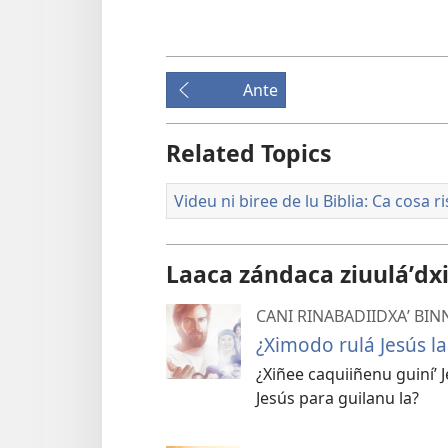
ni
Ante
Related Topics
Videu ni biree de lu Biblia: Ca cosa ris
Laaca zándaca ziuuláʼdxil
CANI RINABADIIDXAʼ BINN
¿Ximodo rulá Jesús l
¿Xiñee caquiiñenu guiníʼ 
Jesús para guilanu la?