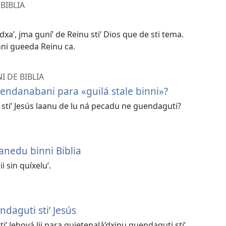
 BIBLIA
dxaʼ, jma guníʼ de Reinu stiʼ Dios que de sti tema.
nni gueeda Reinu ca.
I DE BIBLIA
uendanabani para «guilá stale binni»?
stiʼ Jesús laanu de lu ná pecadu ne guendaguti?
anedu binni Biblia
 sin quíxeluʼ.
daguti sti’ Jesús
ti’ Jehová lii para guietenalá’dxinu guendaguti sti’