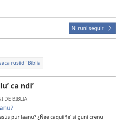
chonna
modo
zanda
guni
Ni runi seguir
descargarlu
ˈ
videu
aca rusiidiʼ Biblia
uʼ ca ndiʼ
I DE BIBLIA
aanu?
Jesús pur laanu? ¿Ñee caquiiñeʼ si guni crenu