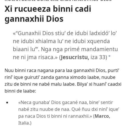
Xi rucueeza binni cadi
gannaxhii Dios
«“Gunaxhii Dios stiuʼ de idubi ladxidóʼ loʼ
ne idubi xhialma luʼ ne idubi xquenda
biaani luʼ”. Nga nga primé mandamientu
ne ni jma risaca.» (
Jesucristu,
iza 33)
*
Nuu binni raca nagana para laa gannaxhii Dios, purtiʼ
riníʼ ique guirutiʼ zanda ganna ximodo laabe, nuube
zitu de binni ne nabé malu laabe. Biiyaʼ xi huaníʼ caadxi
binni de laabe:
«Neca gunabaʼ Dios gacané naa, bineʼ sentir
nabé zitu nuube de naa. Qué ñuu dxi niníʼ iqueʼ
pa naca Dios ti binni ni rannaxhii.» (
Marco,
Italia.)