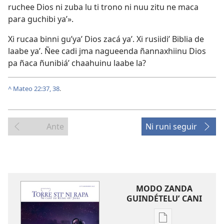
ruchee Dios ni zuba lu ti trono ni nuu zitu ne maca
para guchibi yaʼ».
Xi rucaa binni guʼyaʼ Dios zacá yaʼ. Xi rusiidiʼ Biblia de
laabe yaʼ. Ñee cadi jma nagueenda ñannaxhiinu Dios
pa ñaca ñunibiáʼ chaahuinu laabe la?
^
Mateo 22:37, 38
.
Ante
Ni runi seguir
MODO ZANDA
GUINDÉTELUʼ CANI
Chupa