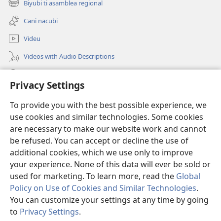
cadi
Biyubi ti asamblea regional
(opens
window)
nachaʼhuiʼ
new
Cani nacubi
Dios
window)
Videu
Videos with Audio Descriptions
Biyubi
Privacy Settings
Donación
(opens
To provide you with the best possible experience, we
new
use cookies and similar technologies. Some cookies
window)
BIBLIOTECA NI NUU LU INTERNET Watchtower™
are necessary to make our website work and cannot
(opens
be refused. You can accept or decline the use of
new
®
JW Hub
window)
additional cookies, which we use only to improve
(opens
new
your experience. None of this data will ever be sold or
window)
used for marketing. To learn more, read the
Global
Policy on Use of Cookies and Similar Technologies
.
You can customize your settings at any time by going
Copyright
© 2026 Watch Tower Bible and Tract Society of Pennsylvania.
MODO IQUIIÑEʼ NI
|
XI ZUNINEDU CA DATU STILUʼ
|
PRIVACY
to
Privacy Settings
.
S
SETTINGS