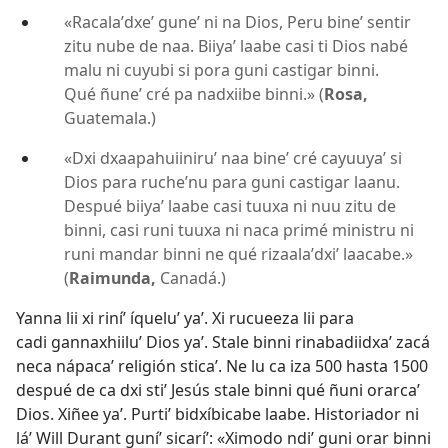
«Racalaʼdxeʼ guneʼ ni na Dios, Peru bineʼ sentir
zitu nube de naa. Biiyaʼ laabe casi ti Dios nabé
malu ni cuyubi si pora guni castigar binni.
Qué ñuneʼ cré pa nadxiibe binni.» (
Rosa,
Guatemala.)
«Dxi dxaapahuiiniruʼ naa bineʼ cré cayuuyaʼ si
Dios para rucheʼnu para guni castigar laanu.
Despué biiyaʼ laabe casi tuuxa ni nuu zitu de
binni, casi runi tuuxa ni naca primé ministru ni
runi mandar binni ne qué rizaalaʼdxiʼ laacabe.»
(
Raimunda,
Canadá.)
Yanna lii xi riníʼ íqueluʼ yaʼ. Xi rucueeza lii para
cadi gannaxhiiluʼ Dios yaʼ. Stale binni rinabadiidxaʼ zacá
neca nápacaʼ religión sticaʼ. Ne lu ca iza 500 hasta 1500
despué de ca dxi stiʼ Jesús stale binni qué ñuni orarcaʼ
Dios. Xiñee yaʼ. Purtiʼ bidxíbicabe laabe. Historiador ni
láʼ Will Durant guníʼ sicaríʼ: «Ximodo ndiʼ guni orar binni