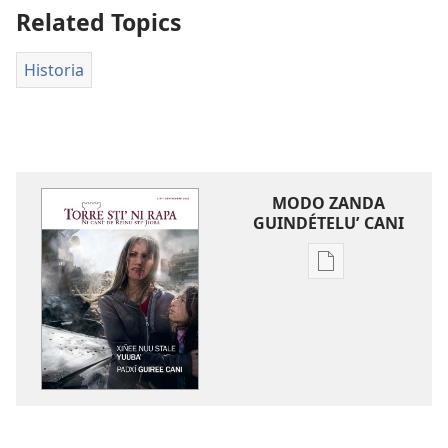
Related Topics
Historia
MODO ZANDA
GUINDÉTELUʼ CANI
Chupa
chonna
modo
zanda
guni
descargarlu
ˈ
libru