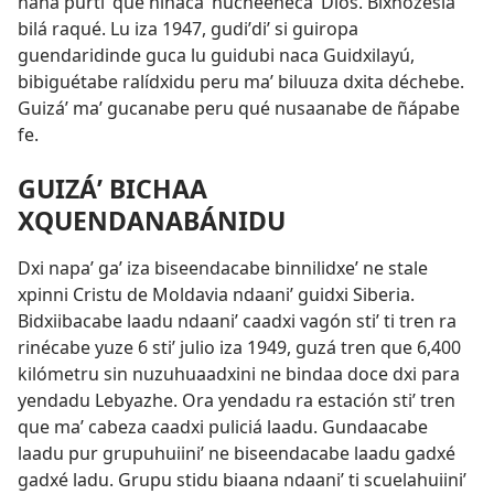
naná purtiʼ qué ninacaʼ nucheenecaʼ Dios. Bixhózesiaʼ
bilá raqué. Lu iza 1947, gudiʼdiʼ si guiropa
guendaridinde guca lu guidubi naca Guidxilayú,
bibiguétabe ralídxidu peru maʼ biluuza dxita déchebe.
Guizáʼ maʼ gucanabe peru qué nusaanabe de ñápabe
fe.
GUIZÁʼ BICHAA
XQUENDANABÁNIDU
Dxi napaʼ gaʼ iza biseendacabe binnilidxeʼ ne stale
xpinni Cristu de Moldavia ndaaniʼ guidxi Siberia.
Bidxiibacabe laadu ndaaniʼ caadxi vagón stiʼ ti tren ra
rinécabe yuze 6 stiʼ julio iza 1949, guzá tren que 6,400
kilómetru sin nuzuhuaadxini ne bindaa doce dxi para
yendadu Lebyazhe. Ora yendadu ra estación stiʼ tren
que maʼ cabeza caadxi puliciá laadu. Gundaacabe
laadu pur grupuhuiiniʼ ne biseendacabe laadu gadxé
gadxé ladu. Grupu stidu biaana ndaaniʼ ti scuelahuiiniʼ