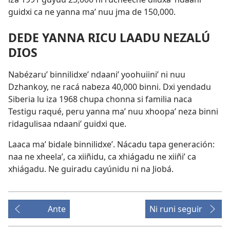
guidxi ca ne yanna maʼ nuu jma de 150,000.
DEDE YANNA RICU LAADU NEZALÚ
DIOS
Nabézaruʼ binnilidxeʼ ndaaniʼ yoohuiiniʼ ni nuu
Dzhankoy, ne racá nabeza 40,000 binni. Dxi yendadu
Siberia lu iza 1968 chupa chonna si familia naca
Testigu raqué, peru yanna maʼ nuu xhoopaʼ neza binni
ridagulisaa ndaaniʼ guidxi que.
Laaca maʼ bidale binnilidxeʼ. Nácadu tapa generación:
naa ne xheelaʼ, ca xiiñidu, ca xhiágadu ne xiiñiʼ ca
xhiágadu. Ne guiradu cayúnidu ni na Jiobá.
Ante
Ni runi seguir