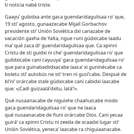
ti noticia nabé triste.
Gaayuʼ gubidxa ante gaca guendaridagulisaa roʼ que,
19 stiʼ agosto, gunaazecabe Mijaíl Gorbachov
presidente stiʼ Unión Soviética dxi canazabe de
vacación gaxha de Yalta, ngue runi gúdxicabe laadu
maʼ qué zaca diʼ guendaridagulisaa que. Ca xpinni
Cristu de sti guidxi ni cheʼ guendaridagulisaa roʼ que
gulídxicabe cani cayuuyaʼ gaca guendaridagulisaa roʼ
que para guinabadiidxacabe laacaʼ xi guninécabe ca
boletu stiʼ autobús ne stiʼ tren ni gusíʼcabe. Despué de
biʼniʼ orárcabe stale gúdxicabe cani cabidxi laacabe
que: «¡Cadi guizaaláʼdxitu, latáʼ!».
Qué nusaanacabe de niguixhe chaahuicabe modo
gaca guendaridagulisaa roʼ que ne laaca
qué nusaanacabe de ñuni orárcabe Dios. Cani yecaa
guiráʼ ca xpinni Cristu ni zeeda de xcaadxi lugar stiʼ
Unión Soviética, yenecaʼ laacabe ra chiguiaanacabe.