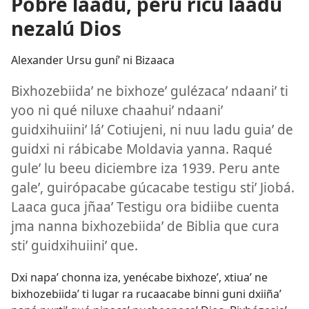
Pobre laadu, peru ricu laadu
nezalú Dios
Alexander Ursu guníʼ ni Bizaaca
Bixhozebiidaʼ ne bixhozeʼ gulézacaʼ ndaaniʼ ti
yoo ni qué niluxe chaahuiʼ ndaaniʼ
guidxihuiiniʼ láʼ Cotiujeni, ni nuu ladu guiaʼ de
guidxi ni rábicabe Moldavia yanna. Raqué
guleʼ lu beeu diciembre iza 1939. Peru ante
galeʼ, guirópacabe gúcacabe testigu stiʼ Jiobá.
Laaca guca jñaaʼ Testigu ora bidiibe cuenta
jma nanna bixhozebiidaʼ de Biblia que cura
stiʼ guidxihuiiniʼ que.
Dxi napaʼ chonna iza, yenécabe bixhozeʼ, xtiuaʼ ne
bixhozebiidaʼ ti lugar ra rucaacabe binni guni dxiiñaʼ