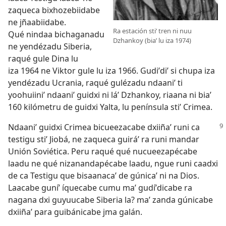
zaqueca bixhozebiidabe
ne jñaabiidabe.
Ra estación stiʼ tren ni nuu
Qué nindaa bichaganadu
Dzhankoy (biaʼ lu iza 1974)
ne yendézadu Siberia,
raqué gule Dina lu
iza 1964 ne Viktor gule lu iza 1966. Gudiʼdiʼ si chupa iza
yendézadu Ucrania, raqué gulézadu ndaaniʼ ti
yoohuiiniʼ ndaaniʼ guidxi ni láʼ Dzhankoy, riaana ni biaʼ
160 kilómetru de guidxi Yalta, lu península stiʼ Crimea.
Ndaaniʼ guidxi Crimea bicueezacabe dxiiñaʼ runi ca
testigu stiʼ Jiobá, ne zaqueca guiráʼ ra runi mandar
Unión Soviética. Peru raqué qué nucueezapécabe
laadu ne qué nizanandapécabe laadu, ngue runi caadxi
de ca Testigu que bisaanacaʼ de gúnicaʼ ni na Dios.
Laacabe guníʼ íquecabe cumu maʼ gudíʼdicabe ra
nagana dxi guyuucabe Siberia la? maʼ zanda gúnicabe
dxiiñaʼ para guibánicabe jma galán.