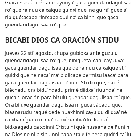
Guiráʼ siadóʼ, rié cani cayuuyaʼ gaca guendaridagulisaa
roʼ que ra nuu ca xaíque guidxi que, ne guiráʼ gueelaʼ
ribiguétacabe riníʼcabe qué naʼ ca binni que gaca
guendaridagulisaa roʼ que.
BICABI DIOS CA ORACIÓN STIDU
Jueves 22 stiʼ agosto, chupa gubidxa ante guzulú
guendaridagulisaa roʼ que, bibiguetaʼ cani cayuuyaʼ
gaca guendaridagulisaa que de ra nuu ca xaíque stiʼ
guidxi que ne nacaʼ maʼ bidiicabe permisu laacaʼ para
gaca guendaridagulisaa roʼ que. Sti dxi que, nabé
biéchedu ora bidúʼndadu primé diidxaʼ riuundaʼ ne
guca ti oración para bizulú guendaridagulisaa roʼ que.
Ora biluxe guendaridagulisaa ni guca sábadu que,
biaanarudu raqué dede huaxhinni cayuidu diidxaʼ né
ca xhamígudu ni maʼ xadxí runibiaʼdu. Raqué
bidxaagadu ca xpinni Cristu ni qué nusaana de ñuni ni
na Dios ne ni bisihuinni napa stale fe neca gudíʼdicaʼ lu