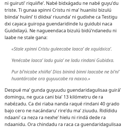
ni guirutiʼ riquiiñeʼ. Nabé bidxágadu ne nabé guyuʼdu
triste. Ti gunaa xpinni Cristu ni maʼ huaniisi bizulú
biindaʼ huiiniʼ ti diidxaʼ riuundaʼ ni gudixhe ca Testigu
dxi cayaca guiropa guendaridinde lu guidubi naca
Guidxilayú. Ne nagueendaca bizulú bidúʼndanedu ni
laabe ne stale gana:
«Stale xpinni Cristu guleecabe laacaʼ de xquídxicaʼ.
Yenécabe laacaʼ ladu guiaʼ ne ladu rindani Gubidxa.
Pur bíʼnicabe xhiiñaʼ Dios bininá binni laacabe ne biʼniʼ
huantárcabe ora guyuucabe ra naxoo.»
Despué maʼ gunda guyuudu guendaridagulisaa guiráʼ
domingu, ne guca cani biaʼ 13 kilómetru de ra
nabézadu. Ca dxi riaba nanda raqué rindani 40 grado
bajo cero ne nacándaruʼ rireʼdu maʼ ziuudu. Ridídidu
ndaaniʼ ca neza ra nexheʼ hielu ni rindá dede ra
ndaanidu. Ora chindadu ra raca ca guendaridagulisaa