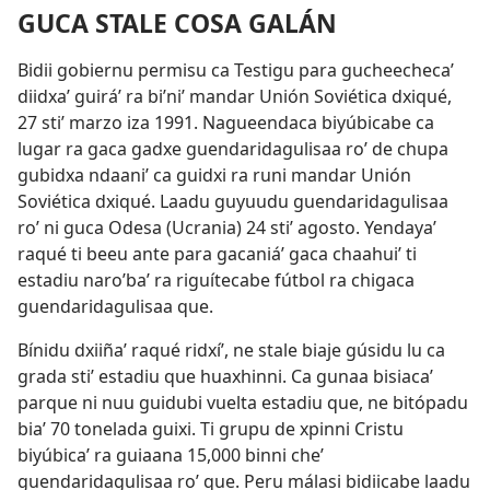
GUCA STALE COSA GALÁN
Bidii gobiernu permisu ca Testigu para gucheechecaʼ
diidxaʼ guiráʼ ra biʼniʼ mandar Unión Soviética dxiqué,
27 stiʼ marzo iza 1991. Nagueendaca biyúbicabe ca
lugar ra gaca gadxe guendaridagulisaa roʼ de chupa
gubidxa ndaaniʼ ca guidxi ra runi mandar Unión
Soviética dxiqué. Laadu guyuudu guendaridagulisaa
roʼ ni guca Odesa (Ucrania) 24 stiʼ agosto. Yendayaʼ
raqué ti beeu ante para gacaniáʼ gaca chaahuiʼ ti
estadiu naroʼbaʼ ra riguítecabe fútbol ra chigaca
guendaridagulisaa que.
Bínidu dxiiñaʼ raqué ridxíʼ, ne stale biaje gúsidu lu ca
grada stiʼ estadiu que huaxhinni. Ca gunaa bisiacaʼ
parque ni nuu guidubi vuelta estadiu que, ne bitópadu
biaʼ 70 tonelada guixi. Ti grupu de xpinni Cristu
biyúbicaʼ ra guiaana 15,000 binni cheʼ
guendaridagulisaa roʼ que. Peru málasi bidiicabe laadu