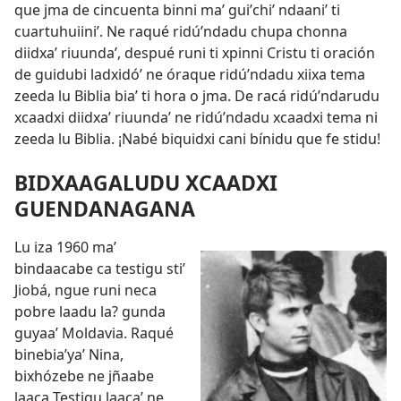
que jma de cincuenta binni maʼ guiʼchiʼ ndaaniʼ ti
cuartuhuiiniʼ. Ne raqué ridúʼndadu chupa chonna
diidxaʼ riuundaʼ, despué runi ti xpinni Cristu ti oración
de guidubi ladxidóʼ ne óraque ridúʼndadu xiixa tema
zeeda lu Biblia biaʼ ti hora o jma. De racá ridúʼndarudu
xcaadxi diidxaʼ riuundaʼ ne ridúʼndadu xcaadxi tema ni
zeeda lu Biblia. ¡Nabé biquidxi cani bínidu que fe stidu!
BIDXAAGALUDU XCAADXI
GUENDANAGANA
Lu iza 1960 maʼ
bindaacabe ca testigu stiʼ
Jiobá, ngue runi neca
pobre laadu la? gunda
guyaaʼ Moldavia. Raqué
binebiaʼyaʼ Nina,
bixhózebe ne jñaabe
laaca Testigu laacaʼ ne