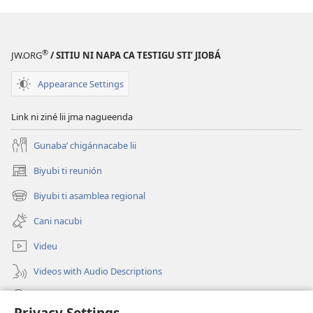
ne
revista
TORRE
®
JW.ORG
/ SITIU NI NAPA CA TESTIGU STIʼ JIOBÁ
STIʼ
NI
Appearance Settings
RAPA
Xiñee
Link ni ziné lii jma nagueenda
nuu
stale
Gunabaʼ chigánnacabe lii
yuubaʼ
Biyubi ti reunión
(opens
padxí
new
guiree
Biyubi ti asamblea regional
(opens
window)
cani
new
Cani nacubi
window)
Videu
Videos with Audio Descriptions
Biyubi
Privacy Settings