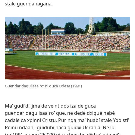
stale guendanagana.
Guendaridagulisaa roʼ ni guca Odesa (1991)
Maʼ gudiʼdiʼ jma de veintidós iza de guca
guendaridagulisaa roʼ que, ne dede dxiqué nabé
cadale ca xpinni Cristu. Pur nga maʼ huabí stale Yoo stiʼ
Reinu ndaaniʼ guidubi naca guidxi Ucrania. Ne lu
iza 1991 guyuu 25,000 ni rucheeche diidxaʼ ndaaniʼ