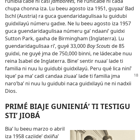
runibiáʼcabe ni casi
jamborees,
ne rúnicabe ni cada
chupa chonna iza. Lu beeu agosto iza 1951, guyaaʼ Bad
Ischl (Austria) ra guca guendaridagulisaa lu guidubi
guidxilayú númeru gadxe. Ne lu beeu agosto iza 1957
guca guendaridagulisaa númeru gaʼ ndaaniʼ guidxi
Sutton Park, gaxha de Birmingham (Inglaterra). Lu
guendaridagulisaa riʼ, guyé 33,000
Boy Scouts
de 85
guidxi, ne guyé jma de 750,000 binni, ne ládecabe nuu
reina Isabel de Inglaterra. Bineʼ sentir nuaaʼ lade ti
familia ni nuu lu guidubi guidxilayú. Peru qué lica niníʼ
iqueʼ pa maʼ
cadi candaa ziuaaʼ lade ti familia jma
naroʼbaʼ ni nuu lu guidubi naca guidxilayú ne ni nadxii
Dios.
PRIMÉ BIAJE GUNIENIÁʼ TI TESTIGU
STIʼ JIOBÁ
Biaʼ lu beeu marzo o abril
iza 1958 caziideʼ dxiiñaʼ