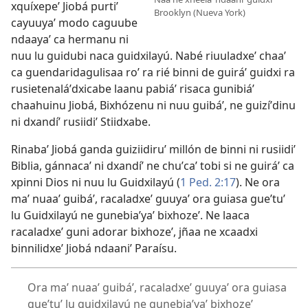
xquíxepeʼ Jiobá purtiʼ
Brooklyn (Nueva York)
cayuuyaʼ modo caguube
ndaayaʼ ca hermanu ni
nuu lu guidubi naca guidxilayú. Nabé riuuladxeʼ chaaʼ
ca guendaridagulisaa roʼ ra rié binni de guiráʼ guidxi ra
rusietenaláʼdxicabe laanu pabiáʼ risaca gunibiáʼ
chaahuinu Jiobá, Bixhózenu ni nuu guibáʼ, ne guizíʼdinu
ni dxandíʼ rusiidiʼ Stiidxabe.
Rinabaʼ Jiobá ganda guiziidiruʼ millón de binni ni rusiidiʼ
Biblia, gánnacaʼ ni dxandíʼ ne chuʼcaʼ tobi si ne guiráʼ ca
xpinni Dios ni nuu lu Guidxilayú (
1 Ped. 2:17
). Ne ora
maʼ nuaaʼ guibáʼ, racaladxeʼ guuyaʼ ora guiasa gueʼtuʼ
lu Guidxilayú ne gunebiaʼyaʼ bixhozeʼ. Ne laaca
racaladxeʼ guni adorar bixhozeʼ, jñaa ne xcaadxi
binnilidxeʼ Jiobá ndaaniʼ Paraísu.
Ora maʼ nuaaʼ guibáʼ, racaladxeʼ guuyaʼ ora guiasa
gueʼtuʼ lu guidxilayú ne gunebiaʼyaʼ bixhozeʼ