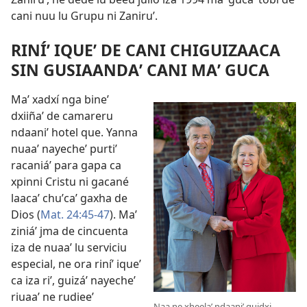
cani nuu lu Grupu ni Zaniruʼ.
RINÍʼ IQUEʼ DE CANI CHIGUIZAACA
SIN GUSIAANDAʼ CANI MAʼ GUCA
Maʼ xadxí nga bineʼ
dxiiñaʼ de camareru
ndaaniʼ hotel que. Yanna
nuaaʼ nayecheʼ purtiʼ
racaniáʼ para gapa ca
xpinni Cristu ni gacané
laacaʼ chuʼcaʼ gaxha de
Dios (
Mat. 24:45-47
). Maʼ
ziniáʼ jma de cincuenta
iza de nuaaʼ lu serviciu
especial, ne ora riníʼ iqueʼ
ca iza riʼ, guizáʼ nayecheʼ
riuaaʼ ne rudieeʼ
Naa ne xheelaʼ ndaaniʼ guidxi