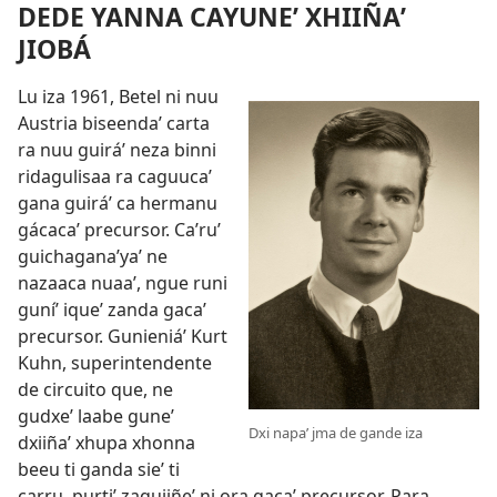
DEDE YANNA CAYUNEʼ XHIIÑAʼ
JIOBÁ
Lu iza 1961, Betel ni nuu
Austria biseendaʼ carta
ra nuu guiráʼ neza binni
ridagulisaa ra caguucaʼ
gana guiráʼ ca hermanu
gácacaʼ precursor. Caʼruʼ
guichaganaʼyaʼ ne
nazaaca nuaaʼ, ngue runi
guníʼ iqueʼ zanda gacaʼ
precursor. Gunieniáʼ Kurt
Kuhn, superintendente
de circuito que, ne
gudxeʼ laabe guneʼ
Dxi napaʼ jma de gande iza
dxiiñaʼ xhupa xhonna
beeu ti ganda sieʼ ti
carru, purtiʼ zaquiiñeʼ ni ora gacaʼ precursor. Para