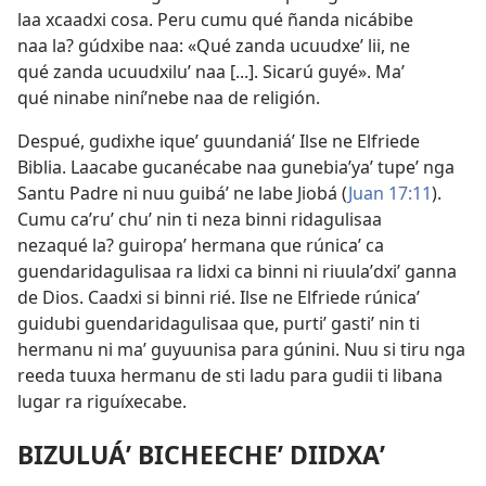
laa xcaadxi cosa. Peru cumu qué ñanda nicábibe
naa la? gúdxibe naa: «Qué zanda ucuudxeʼ lii, ne
qué zanda ucuudxiluʼ naa [...]. Sicarú guyé». Maʼ
qué ninabe niníʼnebe naa de religión.
Despué, gudixhe iqueʼ guundaniáʼ Ilse ne Elfriede
Biblia. Laacabe gucanécabe naa gunebiaʼyaʼ tupeʼ nga
Santu Padre ni nuu guibáʼ ne labe Jiobá (
Juan 17:11
).
Cumu caʼruʼ chuʼ nin ti neza binni ridagulisaa
nezaqué la? guiropaʼ hermana que rúnicaʼ ca
guendaridagulisaa ra lidxi ca binni ni riuulaʼdxiʼ ganna
de Dios. Caadxi si binni rié. Ilse ne Elfriede rúnicaʼ
guidubi guendaridagulisaa que, purtiʼ gastiʼ nin ti
hermanu ni maʼ guyuunisa para gúnini. Nuu si tiru nga
reeda tuuxa hermanu de sti ladu para gudii ti libana
lugar ra riguíxecabe.
BIZULUÁʼ BICHEECHEʼ DIIDXAʼ