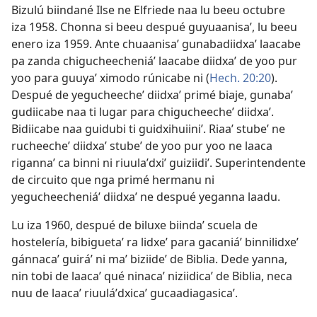
Bizulú biindané Ilse ne Elfriede naa lu beeu octubre
iza 1958. Chonna si beeu despué guyuaanisaʼ, lu beeu
enero iza 1959. Ante chuaanisaʼ gunabadiidxaʼ laacabe
pa zanda chigucheecheniáʼ laacabe diidxaʼ de yoo pur
yoo para guuyaʼ ximodo rúnicabe ni (
Hech. 20:20
).
Despué de yegucheecheʼ diidxaʼ primé biaje, gunabaʼ
gudiicabe naa ti lugar para chigucheecheʼ diidxaʼ.
Bidiicabe naa guidubi ti guidxihuiiniʼ. Riaaʼ stubeʼ ne
rucheecheʼ diidxaʼ stubeʼ de yoo pur yoo ne laaca
rigannaʼ ca binni ni riuulaʼdxiʼ guiziidiʼ. Superintendente
de circuito que nga primé hermanu ni
yegucheecheniáʼ diidxaʼ ne despué yeganna laadu.
Lu iza 1960, despué de biluxe biindaʼ scuela de
hostelería, bibiguetaʼ ra lidxeʼ para gacaniáʼ binnilidxeʼ
gánnacaʼ guiráʼ ni maʼ biziideʼ de Biblia. Dede yanna,
nin tobi de laacaʼ qué ninacaʼ niziidicaʼ de Biblia, neca
nuu de laacaʼ riuuláʼdxicaʼ gucaadiagasicaʼ.