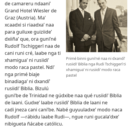
de camareru ndaaniʼ
Grand Hotel Wiesler de
Graz (Austria). Maʼ
xcaadxi si riaadxaʼ naa
para guiluxe guiziideʼ
dxiiñaʼ que, ora guniʼné
Rudolf Tschiggerl naa de
cani runi cré, laabe nga ti
Primé binni guniʼné naa ni dxandíʼ
xhamiguaʼ ni rusiidiʼ
rusiidiʼ Biblia nga Rudi Tschiggerl ti
modo raca pastel. Ndiʼ
xhamiguaʼ ni rusiidiʼ modo raca
nga primé biaje
pastel
binadiagaʼ ni dxandíʼ
rusiidiʼ Biblia. Bizulú
guniʼbe de Trinidad ne gúdxibe naa qué rusiidiʼ Biblia
de laani. Gudxeʼ laabe rusiidiʼ Biblia de laani ne
cadi jneza cani caniʼbe. Nabé guyuuladxeʼ modo naca
Rudolf —rábidu laabe Rudi—, ngue runi gucalaʼdxeʼ
nibigueta ñácabe católicu.