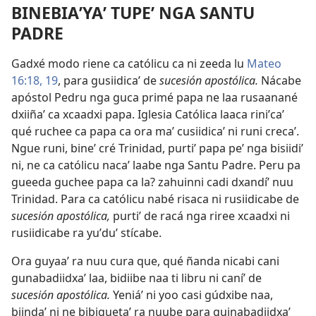
BINEBIAʼYAʼ TUPEʼ NGA SANTU
PADRE
Gadxé modo riene ca católicu ca ni zeeda lu
Mateo
16:18, 19
, para gusiidicaʼ de
sucesión apostólica.
Nácabe
apóstol Pedru nga guca primé papa ne laa rusaanané
dxiiñaʼ ca xcaadxi papa. Iglesia Católica laaca riniʼcaʼ
qué ruchee ca papa ca ora maʼ cusiidicaʼ ni runi crecaʼ.
Ngue runi, bineʼ cré Trinidad, purtiʼ papa peʼ nga bisiidiʼ
ni, ne ca católicu nacaʼ laabe nga Santu Padre. Peru pa
gueeda guchee papa ca la? zahuinni cadi dxandíʼ nuu
Trinidad. Para ca católicu nabé risaca ni rusiidicabe de
sucesión apostólica,
purtiʼ de racá nga riree xcaadxi ni
rusiidicabe ra yuʼduʼ stícabe.
Ora guyaaʼ ra nuu cura que, qué ñanda nicabi cani
gunabadiidxaʼ laa, bidiibe naa ti libru ni caníʼ de
sucesión apostólica.
Yeniáʼ ni yoo casi gúdxibe naa,
biindaʼ ni ne bibiguetaʼ ra nuube para guinabadiidxaʼ