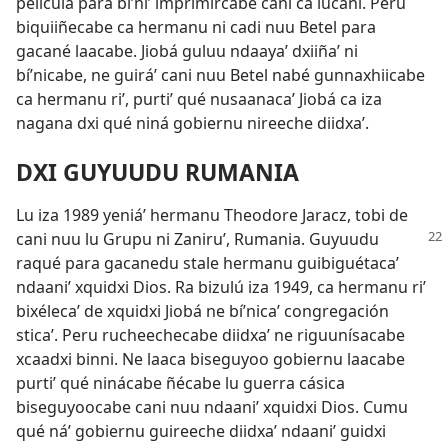
película para biʼniʼ imprimírcabe cani cá lúcani. Peru
biquiiñecabe ca hermanu ni cadi nuu Betel para
gacané laacabe. Jiobá guluu ndaayaʼ dxiiñaʼ ni
bíʼnicabe, ne guiráʼ cani nuu Betel nabé gunnaxhiicabe
ca hermanu riʼ, purtiʼ qué nusaanacaʼ Jiobá ca iza
nagana dxi qué niná gobiernu nireeche diidxaʼ.
DXI GUYUUDU RUMANIA
Lu iza 1989 yeniáʼ hermanu Theodore Jaracz, tobi de
cani nuu lu Grupu ni Zaniruʼ, Rumania.
Guyuudu
raqué para gacanedu stale hermanu guibiguétacaʼ
ndaaniʼ xquidxi Dios. Ra bizulú iza 1949, ca hermanu riʼ
bixélecaʼ de xquidxi Jiobá ne bíʼnicaʼ congregación
sticaʼ. Peru rucheechecabe diidxaʼ ne riguunísacabe
xcaadxi binni. Ne laaca biseguyoo gobiernu laacabe
purtiʼ qué ninácabe ñécabe lu guerra cásica
biseguyoocabe cani nuu ndaaniʼ xquidxi Dios. Cumu
qué náʼ gobiernu guireeche diidxaʼ ndaaniʼ guidxi