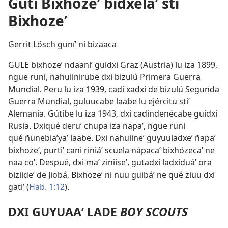
Guti Bixhozeʼ bidxelaʼ sti
Bixhozeʼ
Gerrit Lösch guníʼ ni bizaaca
GULE bixhozeʼ ndaaniʼ guidxi Graz (Austria) lu iza 1899,
ngue runi, nahuiinirube dxi bizulú Primera Guerra
Mundial. Peru lu iza 1939, cadi xadxí de bizulú Segunda
Guerra Mundial, guluucabe laabe lu ejércitu stiʼ
Alemania. Gútibe lu iza 1943, dxi cadindenécabe guidxi
Rusia. Dxiqué deruʼ chupa iza napaʼ, ngue runi
qué ñunebiaʼyaʼ laabe. Dxi nahuiineʼ guyuuladxeʼ ñapaʼ
bixhozeʼ, purtiʼ cani riniáʼ scuela nápacaʼ bixhózecaʼ ne
naa coʼ. Despué, dxi maʼ ziniiseʼ, gutadxí ladxiduáʼ ora
biziideʼ de Jiobá, Bixhozeʼ ni nuu guibáʼ ne qué ziuu dxi
gatiʼ (
Hab. 1:12
).
DXI GUYUAAʼ LADE
BOY SCOUTS