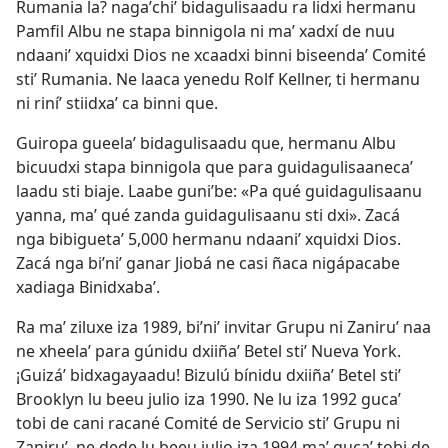
Rumania la? nagaʼchiʼ bidagulisaadu ra lidxi hermanu
Pamfil Albu ne stapa binnigola ni maʼ xadxí de nuu
ndaaniʼ xquidxi Dios ne xcaadxi binni biseendaʼ Comité
stiʼ Rumania. Ne laaca yenedu Rolf Kellner, ti hermanu
ni riníʼ stiidxaʼ ca binni que.
Guiropa gueelaʼ bidagulisaadu que, hermanu Albu
bicuudxi stapa binnigola que para guidagulisaanecaʼ
laadu sti biaje. Laabe guniʼbe: «Pa qué guidagulisaanu
yanna, maʼ qué zanda guidagulisaanu sti dxi». Zacá
nga bibiguetaʼ 5,000 hermanu ndaaniʼ xquidxi Dios.
Zacá nga biʼniʼ ganar Jiobá ne casi ñaca nigápacabe
xadiaga Binidxabaʼ.
Ra maʼ ziluxe iza 1989, biʼniʼ invitar Grupu ni Zaniruʼ naa
ne xheelaʼ para gúnidu dxiiñaʼ Betel stiʼ Nueva York.
¡Guizáʼ bidxagayaadu! Bizulú bínidu dxiiñaʼ Betel stiʼ
Brooklyn lu beeu julio iza 1990. Ne lu iza 1992 gucaʼ
tobi de cani racané Comité de Servicio stiʼ Grupu ni
Zaniruʼ, ne dede lu beeu julio iza 1994 maʼ gucaʼ tobi de