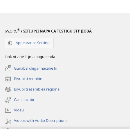
libru
ne
revista
TORRE
®
JW.ORG
/ SITIU NI NAPA CA TESTIGU STIʼ JIOBÁ
STI'
NI
Appearance Settings
RAPA
(REVISTA
Link ni ziné lii jma nagueenda
DE
ESTUDIU)
Gunabaʼ chigánnacabe lii
Julio
Biyubi ti reunión
(opens
de 2014
new
Biyubi ti asamblea regional
(opens
window)
new
Cani nacubi
window)
Videu
Videos with Audio Descriptions