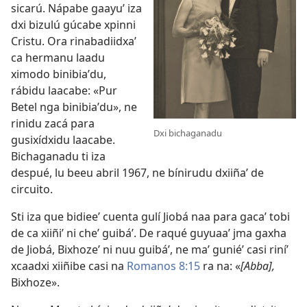
sicarú. Nápabe gaayuʼ iza
dxi bizulú gúcabe xpinni
Cristu. Ora rinabadiidxaʼ
ca hermanu laadu
ximodo binibiaʼdu,
rábidu laacabe: «Pur
Betel nga binibiaʼdu», ne
rinidu zacá para
Dxi bichaganadu
gusixídxidu laacabe.
Bichaganadu ti iza
despué, lu beeu abril 1967, ne bínirudu dxiiñaʼ de
circuito.
Sti iza que bidieeʼ cuenta gulí Jiobá naa para gacaʼ tobi
de ca xiiñiʼ ni cheʼ guibáʼ. De raqué guyuaaʼ jma gaxha
de Jiobá, Bixhozeʼ ni nuu guibáʼ, ne maʼ guniéʼ casi riníʼ
xcaadxi xiiñibe casi na
Romanos 8:15
ra na: «
[Abba],
Bixhoze».