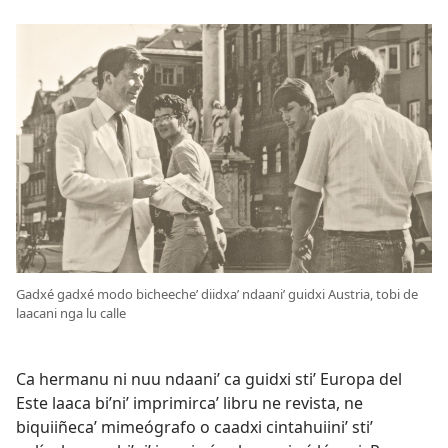
Gadxé gadxé modo bicheecheʼ diidxaʼ ndaaniʼ guidxi Austria, tobi de
laacani nga lu calle
Ca hermanu ni nuu ndaaniʼ ca guidxi stiʼ Europa del
Este laaca biʼniʼ imprimircaʼ libru ne revista, ne
biquiiñecaʼ mimeógrafo o caadxi cintahuiiniʼ stiʼ