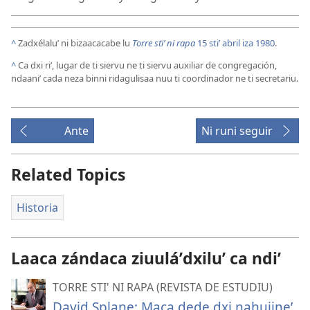
^
Zadxélaluʼ ni bizaacacabe lu
Torre stiʼ ni rapa
15 stiʼ abril iza 1980
.
^
Ca dxi riʼ, lugar de ti siervu ne ti siervu auxiliar de congregación,
ndaaniʼ cada neza binni ridagulisaa nuu ti coordinador ne ti secretariu.
Ante
Ni runi seguir
Related Topics
Historia
Laaca zándaca ziuuláʼdxiluʼ ca ndiʼ
TORRE STI' NI RAPA (REVISTA DE ESTUDIU)
David Splane: Maca dede dxi nahuiineʼ