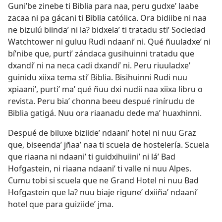
Guniʼbe zinebe ti Biblia para naa, peru gudxeʼ laabe
zacaa ni pa gácani ti Biblia católica. Ora bidiibe ni naa
ne bizulú biindaʼ ni la? bidxelaʼ ti tratadu stiʼ Sociedad
Watchtower ni guluu Rudi ndaaniʼ ni. Qué ñuuladxeʼ ni
bíʼnibe que, purtiʼ zándaca gusihuinni tratadu que
dxandíʼ ni na neca cadi dxandíʼ ni. Peru riuuladxeʼ
guinidu xiixa tema stiʼ Biblia. Bisihuinni Rudi nuu
xpiaaniʼ, purtiʼ maʼ qué ñuu dxi nudii naa xiixa libru o
revista. Peru biaʼ chonna beeu despué rinírudu de
Biblia gatigá. Nuu ora riaanadu dede maʼ huaxhinni.
Despué de biluxe biziideʼ ndaaniʼ hotel ni nuu Graz
que, biseendaʼ jñaaʼ naa ti scuela de hostelería. Scuela
que riaana ni ndaaniʼ ti guidxihuiiniʼ ni láʼ Bad
Hofgastein, ni riaana ndaaniʼ ti valle ni nuu Alpes.
Cumu tobi si scuela que ne Grand Hotel ni nuu Bad
Hofgastein que la? nuu biaje riguneʼ dxiiñaʼ ndaaniʼ
hotel que para guiziideʼ jma.