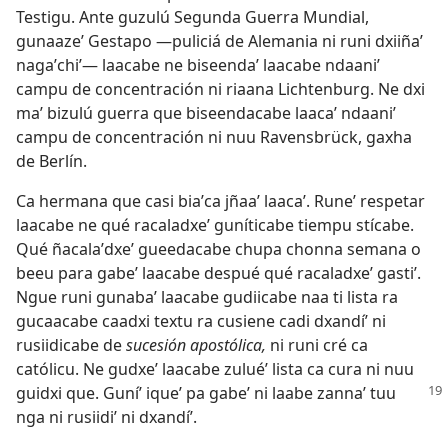
Testigu. Ante guzulú Segunda Guerra Mundial,
gunaazeʼ Gestapo —puliciá de Alemania ni runi dxiiñaʼ
nagaʼchiʼ— laacabe ne biseendaʼ laacabe ndaaniʼ
campu de concentración ni riaana Lichtenburg. Ne dxi
maʼ bizulú guerra que biseendacabe laacaʼ ndaaniʼ
campu de concentración ni nuu Ravensbrück, gaxha
de Berlín.
Ca hermana que casi biaʼca jñaaʼ laacaʼ. Runeʼ respetar
laacabe ne qué racaladxeʼ guníticabe tiempu stícabe.
Qué ñacalaʼdxeʼ gueedacabe chupa chonna semana o
beeu para gabeʼ laacabe despué qué racaladxeʼ gastiʼ.
Ngue runi gunabaʼ laacabe gudiicabe naa ti lista ra
gucaacabe caadxi textu ra cusiene cadi dxandíʼ ni
rusiidicabe de
sucesión apostólica,
ni runi cré ca
católicu. Ne gudxeʼ laacabe zuluéʼ lista ca cura ni nuu
guidxi que. Guníʼ
iqueʼ pa gabeʼ ni laabe zannaʼ tuu
nga ni rusiidiʼ ni dxandíʼ.