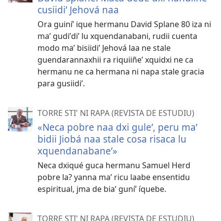
cusiidiʼ Jehová naa
Ora guiníʼ ique hermanu David Splane 80 iza ni
maʼ gudiʼdiʼ lu xquendanabani, rudii cuenta
modo maʼ bisiidiʼ Jehová laa ne stale
guendarannaxhii ra riquiiñeʼ xquidxi ne ca
hermanu ne ca hermana ni napa stale gracia
para gusiidiʼ.
TORRE STI' NI RAPA (REVISTA DE ESTUDIU)
«Neca pobre naa dxi guleʼ, peru maʼ
bidii Jiobá naa stale cosa risaca lu
xquendanabaneʼ»
Neca dxiqué guca hermanu Samuel Herd
pobre la? yanna maʼ ricu laabe ensentidu
espiritual, jma de biaʼ guníʼ íquebe.
TORRE STI' NI RAPA (REVISTA DE ESTUDIU)