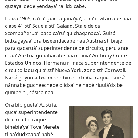
guzayaʼ dede yendayaʼ ra lídxicabe.
Lu iza 1965, caʼruʼ guichaganaʼyaʼ, biʼniʼ invitárcabe naa
clase 41 stiʼ Scuela stiʼ Galaad. Stale de ca
xcompañeruaʼ laaca caʼruʼ guichaganacaʼ. Guizáʼ
bidxagayaaʼ ora biseendacabe naa Austria sti biaje
para gacaruáʼ superintendente de circuito, peru ante
chaaʼ Austria gunábacabe naa chiniáʼ Anthony Conte
Estados Unidos. Hermanu riʼ naca superintendente de
circuito ladu guiaʼ stiʼ Nueva York, zona stiʼ Cornwall.
Nabé guyuuladxeʼ modo bínidu dxiiñaʼ raqué. Guizáʼ
nánnabe gucheechebe diidxaʼ ne nabé riuuláʼdxibe
gúnibe ni, cásica naa.
Ora bibiguetaʼ Austria,
gucaʼ superintendente
de circuito, raqué
binebiaʼyaʼ Tove Merete,
ti baʼdudxaapaʼ nabé