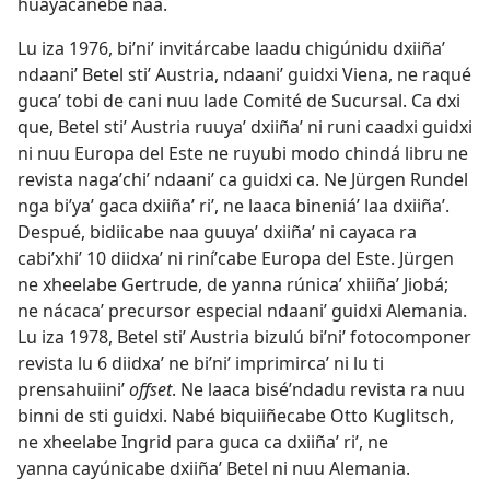
huayacanebe naa.
Lu iza 1976, biʼniʼ invitárcabe laadu chigúnidu dxiiñaʼ
ndaaniʼ Betel stiʼ Austria, ndaaniʼ guidxi Viena, ne raqué
gucaʼ tobi de cani nuu lade Comité de Sucursal. Ca dxi
que, Betel stiʼ Austria ruuyaʼ dxiiñaʼ ni runi caadxi guidxi
ni nuu Europa del Este ne ruyubi modo chindá libru ne
revista nagaʼchiʼ ndaaniʼ ca guidxi ca. Ne Jürgen Rundel
nga biʼyaʼ gaca dxiiñaʼ riʼ, ne laaca bineniáʼ laa dxiiñaʼ.
Despué, bidiicabe naa guuyaʼ dxiiñaʼ ni cayaca ra
cabiʼxhiʼ 10 diidxaʼ ni riníʼcabe Europa del Este. Jürgen
ne xheelabe Gertrude, de yanna rúnicaʼ xhiiñaʼ Jiobá;
ne nácacaʼ precursor especial ndaaniʼ guidxi Alemania.
Lu iza 1978, Betel stiʼ Austria bizulú biʼniʼ fotocomponer
revista lu 6 diidxaʼ ne biʼniʼ imprimircaʼ ni lu ti
prensahuiiniʼ
offset
. Ne laaca biséʼndadu revista ra nuu
binni de sti guidxi. Nabé biquiiñecabe Otto Kuglitsch,
ne xheelabe Ingrid para guca ca dxiiñaʼ riʼ, ne
yanna cayúnicabe dxiiñaʼ Betel ni nuu Alemania.