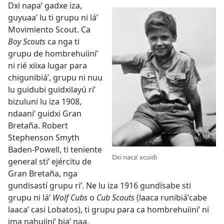
Dxi napaʼ gadxe iza,
guyuaaʼ lu ti grupu ni láʼ
Movimiento Scout. Ca
Boy Scouts
ca nga ti
grupu de hombrehuiiniʼ
ni rié xiixa lugar para
chigunibiáʼ, grupu ni nuu
lu guidubi guidxilayú riʼ
bizuluni lu iza 1908,
ndaaniʼ guidxi Gran
Bretaña. Robert
Stephenson Smyth
Baden-Powell, ti teniente
Dxi nacaʼ xcuidi
general stiʼ ejércitu de
Gran Bretaña, nga
gundisastí grupu riʼ. Ne lu iza 1916 gundísabe sti
grupu ni láʼ
Wolf Cubs
o
Cub Scouts
(laaca runibiáʼcabe
laacaʼ casi Lobatos), ti grupu para ca hombrehuiiniʼ ni
jma nahuiiniʼ biaʼ naa.