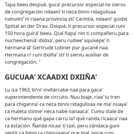
Tapa beeu despué, gucaʼ precursor especial ne siervu
de congregación ndaaniʼ ti neza binni ridagulisaa
nahuiiniʼ ni riaana provincia stiʼ Carintia, ndaaniʼ guidxi
Spittal an der Drau. Dxiqué, ti precursor especial runi
150 hora guiráʼ beeu. Qué ñapaʼ nin ti compañeru para
nucheecheniáʼ diidxaʼ, peru rudieeʼ xquíxepeʼ ti
hermana láʼ Gertrude Lobner pur gucané naa.
Hermana riʼ runi dxiiñaʼ stiʼ ti siervu auxiliar de
congregación.
*
GUCUAAʼ XCAADXI DXIIÑAʼ
Lu iza 1963, biʼniʼ invitárcabe naa para gacaʼ
superintendente de circuito. Nuu biaje, riaaʼ lu tren
para chigannaʼ ca neza binni ridagulisaa ne maʼ nuayaʼ
ca maleta stinneʼ neca nabé nanaacaʼ. Cumu stale de
ca hermanu qué gapa carru la? qué randa ricaacaʼ naa
ra estación. Ñanda nicaaʼ ti taxi, peru zándaca guni
sentir ca binni ra chiguiaanaʼ que mal, ngue runi