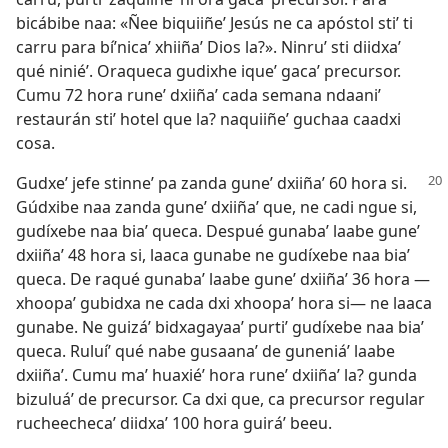
bicábibe naa: «Ñee biquiiñeʼ Jesús ne ca apóstol stiʼ ti
carru para bíʼnicaʼ xhiiñaʼ Dios la?». Ninruʼ sti diidxaʼ
qué niniéʼ. Oraqueca gudixhe iqueʼ gacaʼ precursor.
Cumu 72 hora runeʼ dxiiñaʼ cada semana ndaaniʼ
restaurán stiʼ hotel que la? naquiiñeʼ guchaa caadxi
cosa.
Gudxeʼ jefe stinneʼ pa zanda guneʼ dxiiñaʼ 60 hora si.
Gúdxibe naa zanda guneʼ dxiiñaʼ que, ne cadi ngue si,
gudíxebe naa biaʼ queca. Despué gunabaʼ laabe guneʼ
dxiiñaʼ 48 hora si, laaca gunabe ne gudíxebe naa biaʼ
queca. De raqué gunabaʼ laabe guneʼ dxiiñaʼ 36 hora —
xhoopaʼ gubidxa ne cada dxi xhoopaʼ hora si— ne laaca
gunabe. Ne guizáʼ bidxagayaaʼ purtiʼ gudíxebe naa biaʼ
queca. Ruluíʼ qué nabe gusaanaʼ de guneniáʼ laabe
dxiiñaʼ. Cumu maʼ huaxiéʼ hora runeʼ dxiiñaʼ la? gunda
bizuluáʼ de precursor. Ca dxi que, ca precursor regular
rucheechecaʼ diidxaʼ 100 hora guiráʼ beeu.