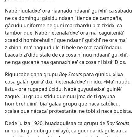
Nabé riuuladxeʼ ora riaanadu ndaaniʼ guiʼxhiʼ ca sábadu
ne ca domingu: gásidu ndaaniʼ tienda de campaña,
gácudu uniforme ne guni marchardu biaʼ zixidxi ca
tambor que. Nabé rietenalaʼdxeʼ ora maʼ caguiteniáʼ
xcaadxi hombrehuiiniʼ que ndaaniʼ guiʼxhiʼ ne ora maʼ
zixhinni maʼ naguudu leʼ ti bele ne maʼ cadúʼndadu.
Laaca bizíʼdidu stale de ca cosa ni nuu ndaaniʼ guiʼxhiʼ,
ne nga gucané naa gannaxhieeʼ ca cosa ni bizáʼ Dios.
Riguucabe gana grupu
Boy Scouts
para gúnidu xiixa
cosa galán guiráʼ dxi. Rietenalaʼdxeʼ rinidu: «Maʼ nuudu
listu» ora rugapadiúxidu. Nabé guyuuladxeʼ guiniéʼ
zaqué. Lu grupu stidu que nuu jma de ti gayuaa
hombrehuiiniʼ: biaʼ galaa grupu que naca católicu,
xcalaa que nácacaʼ protestante, ne tobi si naca budista.
Dede lu iza 1920, huadagulisaa ca grupu de
Boy Scouts
ni nuu lu guidubi guidxilayú, ca guendaridagulisaa ca