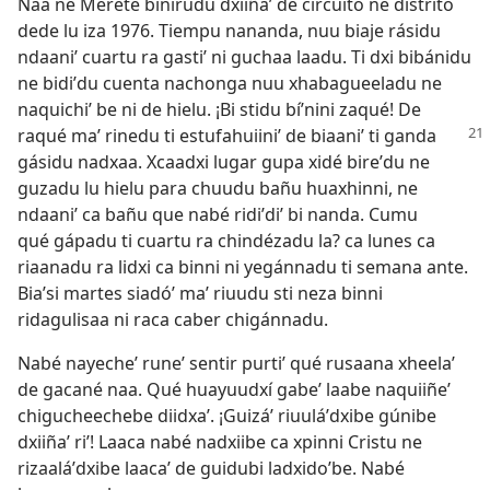
Naa ne Merete bínirudu dxiiñaʼ de circuito ne distrito
dede lu iza 1976. Tiempu nananda, nuu biaje rásidu
ndaaniʼ cuartu ra gastiʼ ni guchaa laadu. Ti dxi bibánidu
ne bidiʼdu cuenta nachonga nuu xhabagueeladu ne
naquichiʼ be ni de hielu. ¡Bi stidu bíʼnini zaqué! De
raqué maʼ rinedu ti
estufahuiiniʼ de biaaniʼ ti ganda
gásidu nadxaa. Xcaadxi lugar gupa xidé bireʼdu ne
guzadu lu hielu para chuudu bañu huaxhinni, ne
ndaaniʼ ca bañu que nabé ridiʼdiʼ bi nanda. Cumu
qué gápadu ti cuartu ra chindézadu la? ca lunes ca
riaanadu ra lidxi ca binni ni yegánnadu ti semana ante.
Biaʼsi martes siadóʼ maʼ riuudu sti neza binni
ridagulisaa ni raca caber chigánnadu.
Nabé nayecheʼ runeʼ sentir purtiʼ qué rusaana xheelaʼ
de gacané naa. Qué huayuudxí gabeʼ laabe naquiiñeʼ
chigucheechebe diidxaʼ. ¡Guizáʼ riuuláʼdxibe gúnibe
dxiiñaʼ riʼ! Laaca nabé nadxiibe ca xpinni Cristu ne
rizaaláʼdxibe laacaʼ de guidubi ladxidoʼbe. Nabé