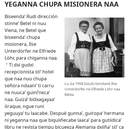
YEGANNA CHUPA MISIONERA NAA
Biseendaʼ Rudi dirección
stinneʼ Betel ni nuu
Viena, ne Betel que
biseendaʼ chupa
misionera, Ilse
Unterdörfer ne Elfriede
Löhr, para chiganna naa.
Ti dxi gudxi
*
recepcionista stiʼ hotel
que naa nuu chupa
Lu iza 1958 bizulú biindané Ilse
señora ndaaniʼ ti carru
Unterdörfer ne Elfriede Löhr naa
ne nuucaʼ guiníʼnecaʼ
Biblia
naa. Guizáʼ bidxagayaaʼ
óraque, ngue runi
yeguuyaʼ tu laacabe. Despué gunnaʼ, guiropaʼ hermana
ni yeganna naa que biquiiñecabe laacaʼ para gutiidicaʼ
libru ne revista tiempu bicueeza Alemania dxiiñaʼ stiʼ ca