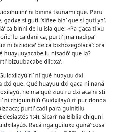
idxihuiiniʼ ni bininá tsunami que. Peru
 gadxe si guti. Xiñee biaʼ que si guti yaʼ.
áʼ ca binni de lu isla que: «Pa gaca ti xu
oñeʼ lu ca dani ca, purtiʼ jma nadipaʼ
ue ni biziidicaʼ de ca bixhozególacaʼ: ora
ué huayuuyacabe lu nisadóʼ que la?
rtiʼ bizuubacabe diidxaʼ.
 Guidxilayú riʼ ni qué huayuu dxi
a dxi que. Qué huayuu dxi gaca ni naná
idxilayú, ne ma qué ziuu ru dxi aca ni sti
diʼ ni chiguinitilú Guidxilayú riʼ pur donda
uizaaca; purtiʼ cadi para guinitilú
Eclesiastés 1:4
). Sicaríʼ na Biblia chiguni
 guidxilayú». Racá nga guiluxe guiráʼ cosa