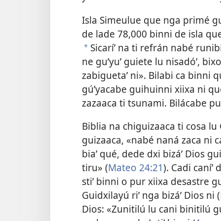
Isla Simeulue que nga primé gu
de lade 78,000 binni de isla que,
Sicaríʼ na ti refrán nabé runibi
a
ne guʼyuʼ guiete lu nisadóʼ, bixo
zabiguetaʼ ni». Bilabi ca binni q
gúʼyacabe guihuinni xiixa ni q
zazaaca ti tsunami. Bilácabe pu
Biblia na chiguizaaca ti cosa lu
guizaaca, «nabé naná zaca ni c
biaʼ qué, dede dxi bizáʼ Dios gu
tiru» (
Mateo 24:21
). Cadi caníʼ 
stiʼ binni o pur xiixa desastre g
Guidxilayú riʼ nga bizáʼ Dios ni (
Dios: «Zunitilú lu cani binitilú