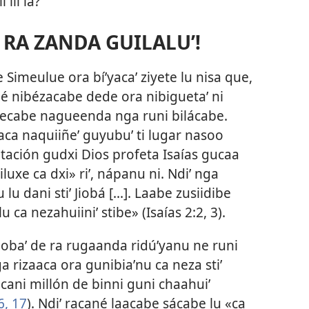
 lii la?
 RA ZANDA GUILALUʼ!
 de Simeulue ora bíʼyacaʼ ziyete lu nisa que,
é nibézacabe dede ora nibiguetaʼ ni
ecabe nagueenda nga runi bilácabe.
aca naquiiñeʼ guyubuʼ ti lugar nasoo
vitación gudxi Dios profeta Isaías gucaa
uxe ca dxi» riʼ, nápanu ni. Ndiʼ nga
lu dani stiʼ Jiobá [...]. Laabe zusiidibe
u ca nezahuiiniʼ stibe» (
Isaías 2:2, 3
).
oobaʼ de ra rugaanda ridúʼyanu ne runi
 rizaaca ora gunibiaʼnu ca neza stiʼ
 cani millón de binni guni chaahuiʼ
6, 17
). Ndiʼ racané laacabe sácabe lu «ca