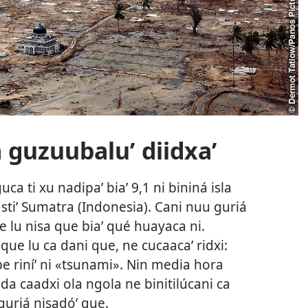
a guzuubaluʼ diidxaʼ
ca ti xu nadipaʼ biaʼ 9,1 ni bininá isla
stiʼ Sumatra (Indonesia). Cani nuu guriá
te lu nisa que biaʼ qué huayaca ni.
que lu ca dani que, ne cucaacaʼ ridxi:
be riníʼ ni «tsunami». Nin media hora
eda caadxi ola ngola ne binitilúcani ca
guriá nisadóʼ que.