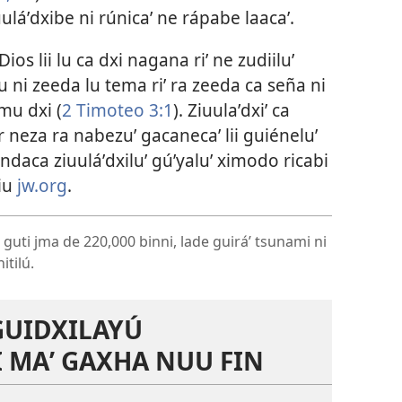
uuláʼdxibe ni rúnicaʼ ne rápabe laacaʼ.
ios lii lu ca dxi nagana riʼ ne zudiiluʼ
ru ni zeeda lu tema riʼ ra zeeda ca seña ni
imu dxi (
2 Timoteo 3:1
). Ziuulaʼdxiʼ ca
ar neza ra nabezuʼ gacanecaʼ lii guiéneluʼ
Zándaca ziuuláʼdxiluʼ gúʼyaluʼ ximodo ricabi
tiu
jw.org
.
 guti jma de 220,000 binni, lade guiráʼ tsunami ni
itilú.
GUIDXILAYÚ
 MAʼ GAXHA NUU FIN