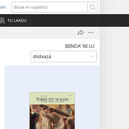
ión
s
Bicaa
ni
TU LAADU
w)
cuyúbiluʼ
BIINDAʼ NI LU