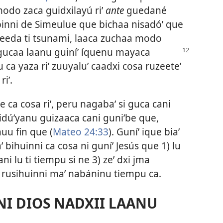
modo zaca guidxilayú riʼ
ante
guedané
 binni de Simeulue que bichaa nisadóʼ que
 zeeda ti tsunami, laaca zuchaa modo
 gucaa laanu
guiníʼ íquenu mayaca
 ca yaza riʼ zuuyaluʼ caadxi cosa ruzeeteʼ
riʼ.
ca cosa riʼ, peru nagabaʼ si guca cani
uidúʼyanu guizaaca cani guniʼbe que,
uu fin que (
Mateo 24:33
). Guníʼ ique biaʼ
bihuinni ca cosa ni guníʼ Jesús que 1) lu
ni lu ti tiempu si ne 3) zeʼ dxi jma
iʼ rusihuinni maʼ nabáninu tiempu ca.
NI DIOS NADXII LAANU