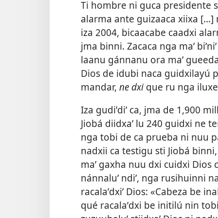
Ti hombre ni guca presidente st
alarma ante guizaaca xiixa [...]
iza 2004, bicaacabe caadxi ala
jma binni. Zacaca nga maʼ biʼniʼ
laanu gánnanu ora maʼ gueeda fi
Dios de idubi naca guidxilayú 
mandar,
ne dxi
que ru nga iluxe 
Iza gudiʼdiʼ ca, jma de 1,900 mi
Jiobá diidxaʼ lu 240 guidxi ne ter
nga tobi de ca prueba ni nuu 
nadxii ca testigu sti Jiobá binn
maʼ gaxha nuu dxi cuidxi Dios c
nánnaluʼ ndiʼ, nga rusihuinni nadx
racalaʼdxiʼ Dios: «Cabeza be ina
qué racalaʼdxi be initilú nin tobi