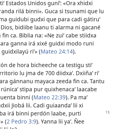
iʼ Estados Unidos guníʼ: «Ora xhidxi
 randa rilá binni». Guca si tsunami que lu
rma guidubi gudxi que para cadi gátiruʼ
 Dios, bidiibe laanu ti alarma ni gacané
n ca. Biblia na: «Ne zuiʼ cabe stiidxa
para ganna irá xixé guidxi modo runi
guidxilayú riʼ» (
Mateo 24:14
).
llón de hora bicheeche ca testigu stiʼ
ritorio lu jma de 700 diidxaʼ. Dxiiñaʼ riʼ
para gánnanu mayaca zeeda fin ca. Tantu
i, rúnicaʼ stipa pur quixhenacaʼ laacabe
uenta binni (
Mateo 22:39
). Pa maʼ
ii Jiobá lii. Cadi guiaandaʼ lii xi
ba irá binni perdón laabe, purti
» (
2 Pedro 3:9
). Yanna lii yaʼ. Ñee