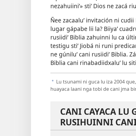
nezahuiiniʼ» stiʼ Dios ne zacá ri
Ñee zacaaluʼ invitación ni cudii D
lugar gápabe lii la? Biiyaʼ cuad
rusiidiʼ Biblia zahuinni lu ca últ
testigu stiʼ Jiobá ni runi predic
ne gúniluʼ cani rusiidiʼ Biblia. 
Biblia cani rinabadiidxaluʼ lu si
Lu tsunami ni guca lu iza 2004 que,
a
huayaca laani nga tobi de cani jma bin
CANI CAYACA LU 
RUSIHUINNI CANI