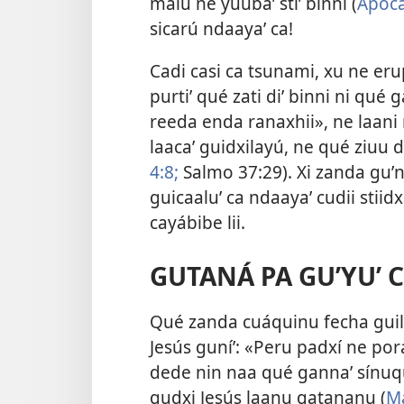
malu ne yuubaʼ stiʼ binni (
Apoca
sicarú ndaayaʼ ca!
Cadi casi ca tsunami, xu ne erup
purtiʼ qué zati diʼ binni ni qué
reeda enda ranaxhii», ne laani 
laacaʼ guidxilayú, ne qué ziuu d
4:8;
Salmo 37:29
). Xi zanda guʼ
guicaaluʼ ca ndaayaʼ cudii stiidx
cayábibe lii.
GUTANÁ PA GUʼYUʼ 
Qué zanda cuáquinu fecha guilux
Jesús guníʼ: «Peru padxí ne pora
dede nin naa qué gannaʼ sínuq
gudxi Jesús laanu gatananu (
Ma