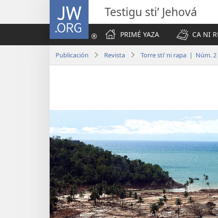
JW.ORG
Testigu stiʼ Jehová
PRIMÉ YAZA
CA NI R
Publicación
Revista
Torre stiʼ ni rapa | Núm. 2