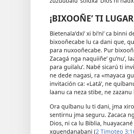
zuzuubaluʼ stiidxaʼ Dios ni nadxii
¡BIXOOÑEʼ TI LUGAR
Bietenalaʼdxiʼ xi biʼniʼ ca binni
bixooñecabe lu ca dani que, qu
para nuxooñecabe. Pur bixooñ
Zacagá nga naquiiñeʼ guʼnuʼ, la
para guilaluʼ. Nabé sicarú ti in
ne dede nagasi, ra «mayaca guil
invitación ca: «Latáʼ, ne quíbanu 
laanu ca neza stibe, ne zazanu l
Ora quíbanu lu ti dani, jma xir
sentirnu jma seguru. Zacaca nga
Dios, ni ca lu Biblia, huayacané
xquendanabani (
2 Timoteo 3:1