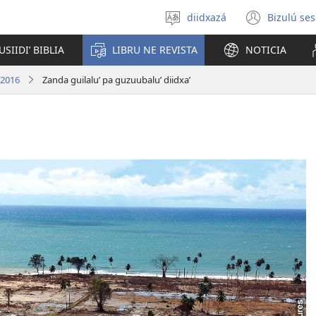
diidxazá
Bizulú ses
Gulí
(open
ti
new
USIIDIʼ BIBLIA
LIBRU NE REVISTA
NOTICIA
diidxaʼ
windo
 2016
Zanda guilaluʼ pa guzuubaluʼ diidxaʼ