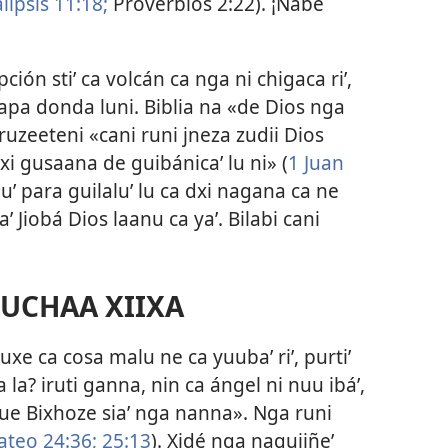
lipsis 11:18;
Proverbios 2:22
). ¡Nabé
ción stiʼ ca volcán ca nga ni chigaca riʼ,
 gapa donda luni. Biblia na «de Dios nga
ruzeeteni «cani runi jneza zudii Dios
xi gusaana de guibánicaʼ lu ni» (
1 Juan
nuʼ para guilaluʼ lu ca dxi nagana ca ne
aʼ Jiobá Dios laanu ca yaʼ. Bilabi cani
CUCHAA XIIXA
e ca cosa malu ne ca yuubaʼ riʼ, purtiʼ
 la? iruti ganna, nin ca ángel ni nuu ibáʼ,
ue Bixhoze siaʼ nga nanna». Nga runi
teo 24:36;
25:13
). Xidé nga naquiiñeʼ