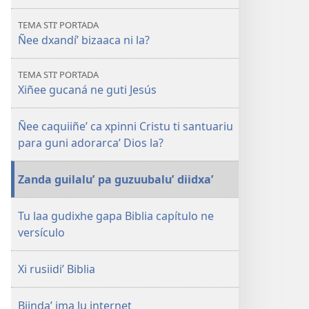
ne
TEMA STIʼ PORTADA
revista
Ñee dxandíʼ bizaaca ni la?
TORRE
STIʼ
TEMA STIʼ PORTADA
NI
Xiñee gucaná ne guti Jesús
RAPA
Xiñee
Ñee caquiiñeʼ ca xpinni Cristu ti santuariu
gucaná
para guni adorarcaʼ Dios la?
ne
guti
Zanda guilaluʼ pa guzuubaluʼ diidxaʼ
Jesús
Tu laa gudixhe gapa Biblia capítulo ne
versículo
Xi rusiidiʼ Biblia
Biindaʼ jma lu internet