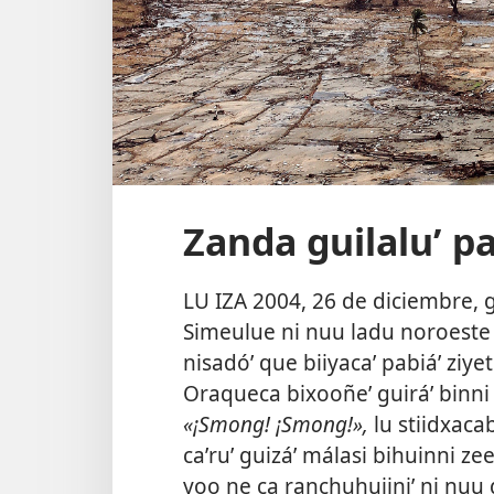
Zanda guilaluʼ p
LU IZA 2004, 26 de diciembre, gu
Simeulue ni nuu ladu noroeste 
nisadóʼ que biiyacaʼ pabiáʼ ziye
Oraqueca bixooñeʼ guiráʼ binni 
«¡Smong! ¡Smong!»,
lu stiidxaca
caʼruʼ guizáʼ málasi bihuinni ze
yoo ne ca ranchuhuiiniʼ ni nuu 