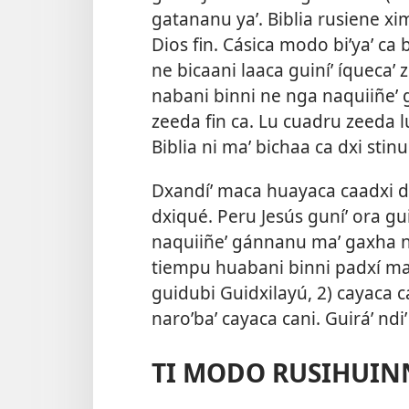
gatananu yaʼ. Biblia rusiene xi
Dios fin. Cásica modo biʼyaʼ ca
ne bicaani laaca guiníʼ íquecaʼ
nabani binni ne nga naquiiñeʼ
zeeda fin ca. Lu cuadru zeeda lu
Biblia ni maʼ bichaa ca dxi stinu 
Dxandíʼ maca huayaca caadxi de 
dxiqué. Peru Jesús guníʼ ora g
naquiiñeʼ gánnanu maʼ gaxha n
tiempu huabani binni padxí maʼ 
guidubi Guidxilayú, 2) cayaca ca
naroʼbaʼ cayaca cani. Guiráʼ nd
TI MODO RUSIHUIN