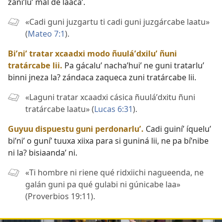
zaniʼluʼ mal de laacaʼ.
«Cadi guni juzgartu ti cadi guni juzgárcabe laatu»
(
Mateo 7:1
).
Biʼniʼ tratar xcaadxi modo ñuuláʼdxiluʼ ñuni
tratárcabe lii.
Pa gácaluʼ nachaʼhuiʼ ne guni tratarluʼ
binni jneza la? zándaca zaqueca zuni tratárcabe lii.
«Laguni tratar xcaadxi cásica ñuuláʼdxitu ñuni
tratárcabe laatu» (
Lucas 6:31
).
Guyuu dispuestu guni perdonarluʼ.
Cadi guiníʼ íqueluʼ
biʼniʼ o guníʼ tuuxa xiixa para si guniná lii, ne pa bíʼnibe
ni la? bisiaandaʼ ni.
«Ti hombre ni riene qué ridxiichi nagueenda, ne
galán guni pa qué gulabi ni gúnicabe laa»
(
Proverbios 19:11
).