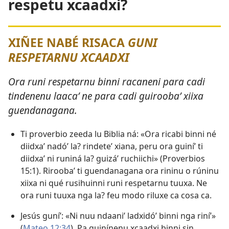
respetu xcaadxi?
XIÑEE NABÉ RISACA
GUNI
RESPETARNU XCAADXI
Ora runi respetarnu binni racaneni para cadi
tindenenu laacaʼ ne para cadi guiroobaʼ xiixa
guendanagana.
Ti proverbio zeeda lu Biblia ná: «Ora ricabi binni né
diidxaʼ nadóʼ la? rindeteʼ xiana, peru ora guiníʼ ti
diidxaʼ ni runiná la? guizáʼ ruchiichi» (
Proverbios
15:1
). Riroobaʼ ti guendanagana ora rininu o rúninu
xiixa ni qué rusihuinni runi respetarnu tuuxa. Ne
ora runi tuuxa nga la? feu modo riluxe ca cosa ca.
Jesús guníʼ: «Ni nuu ndaaniʼ ladxidóʼ binni nga riníʼ»
(
Mateo 12:34
). Pa guinínenu xcaadxi binni sin