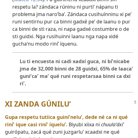
respetu la? zándaca rúninu ni purtiʼ nápanu ti
problema jma naroʼbaʼ. Zándaca cusihuínninu xi peʼ
runi sentirnu pur ca binni gadxé peʼ de laanu o pur
ca binni de sti raza, ni napa gadxé costumbre o de
sti guidxi. Nga rusihuinni laanu nga napa xidé
guchaʼnu modo riníʼ íquenu.
Lu ti encuesta ni cadi xadxí guca, ni bíʼnicabe
jma de 32,000 binni de 28 guidxi, 65% de laacaʼ
guniʼcaʼ maʼ qué runi respetarsaa binni ca dxi
riʼ.
XI ZANDA GÚNILUʼ
Gupa respetu tutiica guiníʼneluʼ, dede né ca ni qué
riníʼ ique casi riníʼ íqueluʼ.
Biyubi xiixa ni
chuulaʼdxiʼ
guirópatu, zacá qué zuni juzgarluʼ xcaadxi ne qué