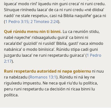
íquecaʼ modo riníʼ íquedu nin guni crecaʼ ni runi credu.
Sínuque rinínedu laacaʼ de ca ni runi credu «né diidxaʼ
nadóʼ ne stale respetu», casi ná Biblia naquiiñeʼ gaca ni
(
1 Pedro 3:15;
2 Timoteo 2:24
).
Qué rúnidu menu nin ti binni.
Lu ca reunión stidu,
nabé nayecheʼ ridxaagaludu guiráʼ ca binni ni
racalaʼdxiʼ guiziidiʼ ni rusiidiʼ Biblia, gastiʼ naca ximodo
nabánicaʼ o modo biniisicaʼ. Rúnidu stipa cadi guni
juzgardu laacaʼ ne runi respetardu guiracaʼ (
1 Pedro
2:17
).
Runi respetardu autoridad ni napa gobiernu
ni nuu
ra nabézadu (
Romanos 13:1
). Rúnidu ni ná ley ne
riguíxedu impuestu. Ne neca qué riuʼdu lu política,
peru runi respetardu ca decisión ni ricaa binni lu
política.