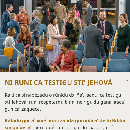
NI RUNI CA TESTIGU STIʼ JEHOVÁ
Ra tiica si nabézadu o rúnidu dxiiñaʼ, laadu, ca testigu
stiʼ Jehová, runi respetardu binni ne riguʼdu gana laacaʼ
gúnicaʼ zaqueca.
Rábidu guiráʼ xixé binni zanda guiziidicaʼ de lu Biblia
sin quíxecaʼ,
peru qué runi obligardu laacaʼ guiníʼ