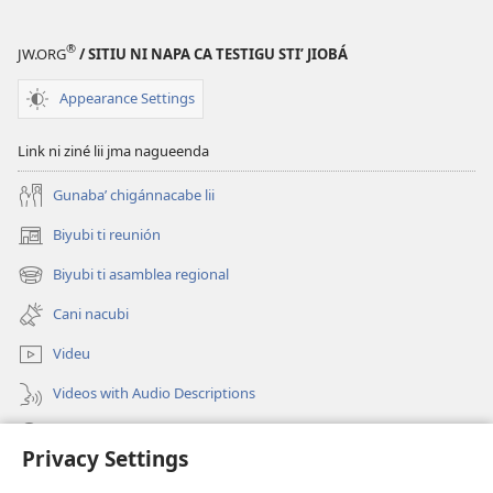
revista
¡GUTANÁ!
®
JW.ORG
/ SITIU NI NAPA CA TESTIGU STIʼ JIOBÁ
¿Xiñee
maʼ
Appearance Settings
qué gapa
binni
Link ni ziné lii jma nagueenda
respetu?
Gunabaʼ chigánnacabe lii
Biyubi ti reunión
(opens
new
Biyubi ti asamblea regional
(opens
window)
new
Cani nacubi
window)
Videu
Videos with Audio Descriptions
Biyubi
Privacy Settings
Donación