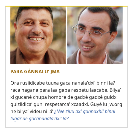
PARA GÁNNALUʼ JMA
Ora rusiidicabe tuuxa gaca nanalaʼdxiʼ binni la?
raca nagana para laa gapa respetu laacabe. Biiyaʼ
xi gucané chupa hombre de gadxé gadxé guidxi
guiziidicaʼ guni respetarcaʼ xcaadxi. Guyé lu jw.org
ne biiyaʼ videu ni láʼ
¿Ñee ziuu dxi gannaxhii binni
lugar de gacananalaʼdxiʼ la?