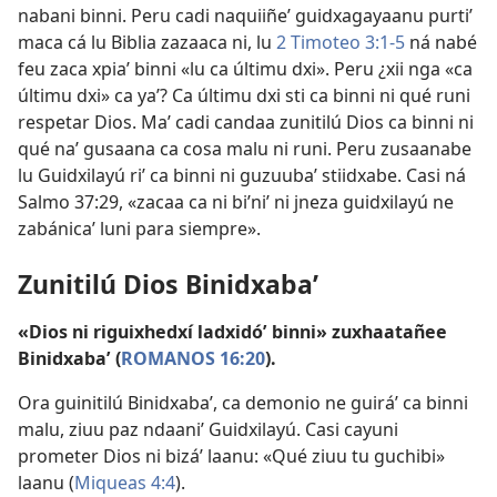
nabani binni. Peru cadi naquiiñeʼ guidxagayaanu purtiʼ
maca cá lu Biblia zazaaca ni, lu
2 Timoteo 3:1-5
ná nabé
feu zaca xpiaʼ binni «lu ca últimu dxi». Peru ¿xii nga «ca
últimu dxi» ca yaʼ? Ca últimu dxi sti ca binni ni qué runi
respetar Dios. Maʼ cadi candaa zunitilú Dios ca binni ni
qué naʼ gusaana ca cosa malu ni runi. Peru zusaanabe
lu Guidxilayú riʼ ca binni ni guzuubaʼ stiidxabe. Casi ná
Salmo 37:29
, «zacaa ca ni biʼniʼ ni jneza guidxilayú ne
zabánicaʼ luni para siempre».
Zunitilú Dios Binidxabaʼ
«Dios ni riguixhedxí ladxidóʼ binni» zuxhaatañee
Binidxabaʼ (
ROMANOS 16:20
).
Ora guinitilú Binidxabaʼ, ca demonio ne guiráʼ ca binni
malu, ziuu paz ndaaniʼ Guidxilayú. Casi cayuni
prometer Dios ni bizáʼ laanu: «Qué ziuu tu guchibi»
laanu (
Miqueas 4:4
).