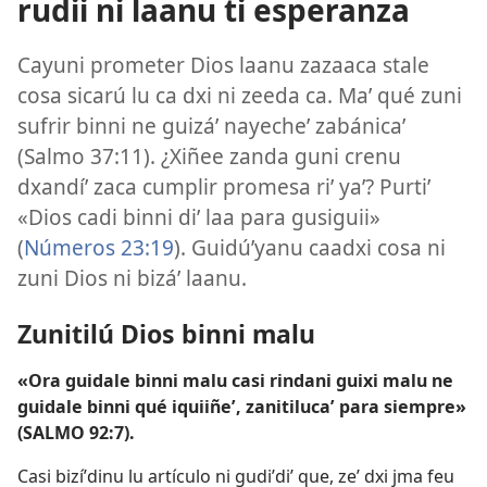
rudii ni laanu ti esperanza
Cayuni prometer Dios laanu zazaaca stale
cosa sicarú lu ca dxi ni zeeda ca. Maʼ qué zuni
sufrir binni ne guizáʼ nayecheʼ zabánicaʼ
(
Salmo 37:11
). ¿Xiñee zanda guni crenu
dxandíʼ zaca cumplir promesa riʼ yaʼ? Purtiʼ
«Dios cadi binni diʼ laa para gusiguii»
(
Números 23:19
). Guidúʼyanu caadxi cosa ni
zuni Dios ni bizáʼ laanu.
Zunitilú Dios binni malu
«Ora guidale binni malu casi rindani guixi malu ne
guidale binni qué iquiiñeʼ, zanitilucaʼ para siempre»
(
SALMO 92:7
).
Casi bizíʼdinu lu artículo ni gudiʼdiʼ que, zeʼ dxi jma feu