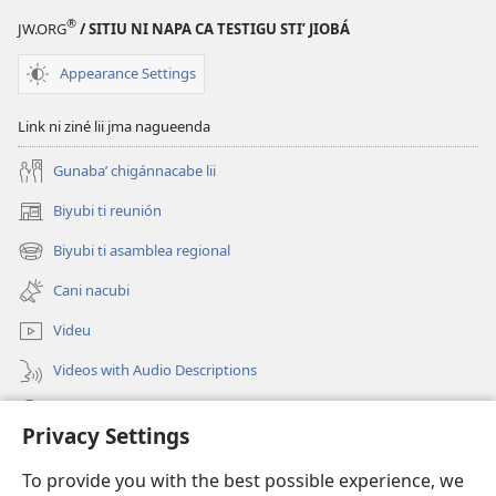
¡GUTANÁ!
Ni
®
JW.ORG
/ SITIU NI NAPA CA TESTIGU STIʼ JIOBÁ
Ni
zacané
zacané
laanu
Appearance Settings
laanu
guibáninu
guibáninu
nayecheʼ
Link ni ziné lii jma nagueenda
nayecheʼ
Gunabaʼ chigánnacabe lii
Biyubi ti reunión
(opens
new
Biyubi ti asamblea regional
(opens
window)
new
Cani nacubi
window)
Videu
Videos with Audio Descriptions
Biyubi
Privacy Settings
Donación
(opens
To provide you with the best possible experience, we