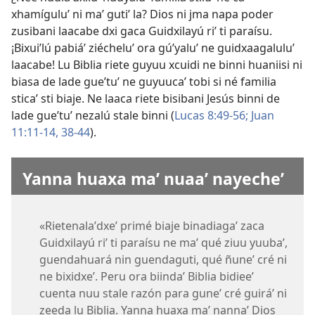
xhamíguluʼ ni maʼ gutiʼ la? Dios ni jma napa poder
zusibani laacabe dxi gaca Guidxilayú riʼ ti paraísu.
¡Bixuiʼlú pabiáʼ ziécheluʼ ora gúʼyaluʼ ne guidxaagaluluʼ
laacabe! Lu Biblia riete guyuu xcuidi ne binni huaniisi ni
biasa de lade gueʼtuʼ ne guyuucaʼ tobi si né familia
sticaʼ sti biaje. Ne laaca riete bisibani Jesús binni de
lade gueʼtuʼ nezalú stale binni (
Lucas 8:49-56;
Juan
11:11-14,
38-44
).
Yanna huaxa maʼ nuaaʼ nayecheʼ
«Rietenalaʼdxeʼ primé biaje binadiagaʼ zaca
Guidxilayú riʼ ti paraísu ne maʼ qué ziuu yuubaʼ,
guendahuará nin guendaguti, qué ñuneʼ cré ni
ne bixidxeʼ. Peru ora biindaʼ Biblia bidieeʼ
cuenta nuu stale razón para guneʼ cré guiráʼ ni
zeeda lu Biblia. Yanna huaxa maʼ nannaʼ Dios