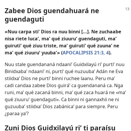
Zabee Dios guendahuará ne
guendaguti
«Nuu carpa stiʼ Dios ra nuu binni [...]. Ne zuchaabe
nisa riete lucaʼ, maʼ qué ziuuruʼ guendaguti, maʼ
guirutiʼ qué ziuu triste, maʼ guirutiʼ qué zuunaʼ ne
maʼ qué ziuuruʼ yuubaʼ» (
APOCALIPSIS 21:3, 4
).
Nuu stale guendananá ndaaniʼ Guidxilayú riʼ purtiʼ nuu
Binidxabaʼ ndaaniʼ ni, purtiʼ qué nuzuubaʼ Adán ne Eva
stiidxaʼ Dios ne purtiʼ binni ruchee laanu. Peru maʼ
cadi candaa zabee Dios guiráʼ ca guendananá ca. Nga
runi, maʼ qué zacaná binni, maʼ qué zaca huará ne «maʼ
qué ziuuruʼ guendaguti». Ca binni ni gannaxhii ne ni
guzuubaʼ stiidxaʼ Dios zabánicaʼ para siempre. Peru
¿paraa yaʼ?
Zuni Dios Guidxilayú riʼ ti paraísu