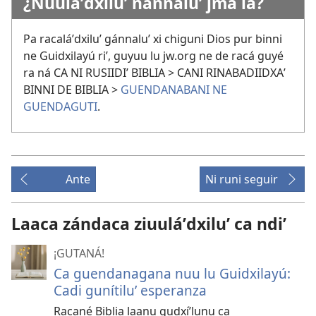
¿Ñuuláʼdxiluʼ ñánnaluʼ jma la?
Pa racaláʼdxiluʼ gánnaluʼ xi chiguni Dios pur binni
ne Guidxilayú riʼ, guyuu lu jw.org ne de racá guyé
ra ná CA NI RUSIIDIʼ BIBLIA > CANI RINABADIIDXAʼ
BINNI DE BIBLIA >
GUENDANABANI NE
GUENDAGUTI
.
Ante
Ni runi seguir
Laaca zándaca ziuuláʼdxiluʼ ca ndiʼ
¡GUTANÁ!
Ca guendanagana nuu lu Guidxilayú:
Cadi gunítiluʼ esperanza
Racané Biblia laanu gudxíʼlunu ca