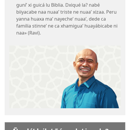
guníʼ xi guicá lu Biblia. Dxiqué la? nabé
biiyacabe naa nuaaʼ triste ne nuaaʼ xizaa. Peru
yanna huaxa maʼ nayecheʼ nuaaʼ, dede ca
familia stinneʼ ne ca xhamiguaʼ huayábicabe ni
naa» (Ravi).