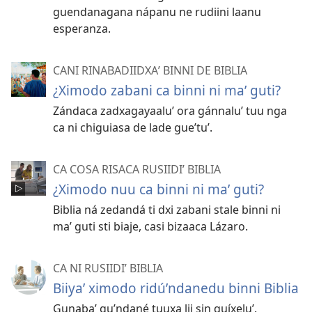
guendanagana nápanu ne rudiini laanu
esperanza.
CANI RINABADIIDXAʼ BINNI DE BIBLIA
¿Ximodo zabani ca binni ni maʼ guti?
Zándaca zadxagayaaluʼ ora gánnaluʼ tuu nga
ca ni chiguiasa de lade gueʼtuʼ.
CA COSA RISACA RUSIIDIʼ BIBLIA
¿Ximodo nuu ca binni ni maʼ guti?
Biblia ná zedandá ti dxi zabani stale binni ni
maʼ guti sti biaje, casi bizaaca Lázaro.
CA NI RUSIIDIʼ BIBLIA
Biiyaʼ ximodo ridúʼndanedu binni Biblia
Gunabaʼ guʼndané tuuxa lii sin quíxeluʼ.