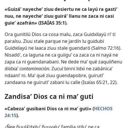
«Guizáʼ nayecheʼ ziuu desiertu ne ca layú ra gastiʼ
nuu, ne nayecheʼ ziuu guiráʼ llanu ne zaca ni casi
guieʼ azafrán» (
ISAÍAS 35:1
).
Ora gunitilú Dios ca cosa malu, zaca Guidxilayú riʼ ti
paraísu. Ziuu stale parque ne jardín lu guidubi
Guidxilayú ne laaca ziuu stale guendaró (
Salmo 72:16
).
Nisadóʼ, ca laguna ne ca guiiguʼ ca zaca ca ni nayá ne
zapa ca ni guendanabani. Ne dede maʼ qué zaquiiñenu
diidxaʼ
contaminación.
Zucuí binni lidxi ne zabánicaʼ
ndaaniʼ ni. Maʼ qué ziuu guendapobre, guirutiʼ
zandaana ne guirutiʼ zabani lu calle (
Isaías 65:21, 22
).
Zandisaʼ Dios ca ni maʼ guti
«Cabezaʼ gusibani Dios ca ni maʼ guti» (
HECHOS
24:15
).
¿Ñee ñuuláʼdxiluʼ ñuuyaluʼ familia stiluʼ ne ca