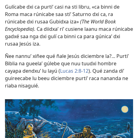
Gulícabe dxi ca purtiʼ casi na sti libru, «ca binni de
Roma maca rúnicabe saa stiʼ Saturno dxi ca, ra
rúnicabe dxi rusaa Gubidxa iza»
(The World Book
Encyclopedia).
Ca diidxaʼ riʼ cusiene laanu maca rúnicabe
gadxé saa nga dxi gulí ca binni ca para gúnicaʼ dxi
rusaa Jesús iza.
Ñee nannuʼ xiñee qué ñale Jesús diciembre la?... Purtiʼ
Biblia na gueelaʼ gúlebe que nuu tuudxi hombre
cayapa dendxuʼ lu layú (
Lucas 2:8-12
). Qué zanda diʼ
guireecabe lu beeu diciembre purtiʼ raca nananda ne
riaba nisaguié.