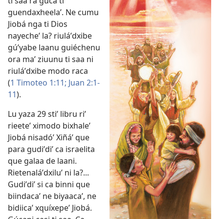
ti saa ra guca ti
guendaxheelaʼ. Ne cumu
Jiobá nga ti Dios
nayecheʼ la? riuláʼdxibe
gúʼyabe laanu guiéchenu
ora maʼ ziuunu ti saa ni
riuláʼdxibe modo raca
(
1 Timoteo 1:11;
Juan 2:1-
11
).
Lu yaza 29 stiʼ libru riʼ
rieeteʼ ximodo bixhaleʼ
Jiobá nisadóʼ Xiñáʼ que
para gudiʼdiʼ ca israelita
que galaa de laani.
Rietenaláʼdxiluʼ ni la?...
Gudiʼdiʼ si ca binni que
biindacaʼ ne biyaacaʼ, ne
bidiicaʼ xquíxepeʼ Jiobá.