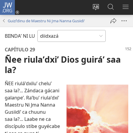
JW.ORG
Bizulú
sesión
Bichaa
Biyubi
RA
(opens
idioma
JW.ORG
RI
Guizíʼdinu de Maestru Ni Jma Nanna Gusiidiʼ
new
stiʼ
ME
window)
página
BIINDAʼ NI LU
riʼ
CAPÍTULO 29
Ñee riulaʼdxiʼ Dios guiráʼ saa
la?
ÑEE riuláʼdxiluʼ cheluʼ
saa la?... Zándaca gácani
galanpeʼ. Raʼbuʼ riulaʼdxiʼ
Maestru Ni Jma Nanna
Gusiidiʼ ca chuunu
saa la?... Laabe ne ca
discípulo stibe guyécabe