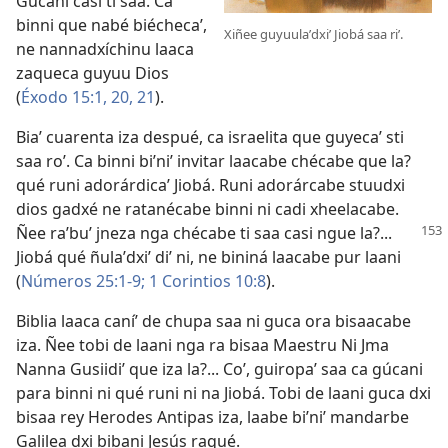
Gúcani casi ti saa. Ca
binni que nabé biéchecaʼ,
Xiñee guyuulaʼdxiʼ Jiobá saa riʼ.
ne nannadxíchinu laaca
zaqueca guyuu Dios
(
Éxodo 15:1,
20, 21
).
Biaʼ cuarenta iza despué, ca israelita que guyecaʼ sti
saa roʼ. Ca binni biʼniʼ invitar laacabe chécabe que la?
qué runi adorárdicaʼ Jiobá. Runi adorárcabe stuudxi
dios gadxé ne ratanécabe binni ni cadi xheelacabe.
Ñee raʼbuʼ jneza nga chécabe
ti saa casi ngue la?...
Jiobá qué ñulaʼdxiʼ diʼ ni, ne bininá laacabe pur laani
(
Números 25:1-9;
1 Corintios 10:8
).
Biblia laaca caníʼ de chupa saa ni guca ora bisaacabe
iza. Ñee tobi de laani nga ra bisaa Maestru Ni Jma
Nanna Gusiidiʼ que iza la?... Coʼ, guiropaʼ saa ca gúcani
para binni ni qué runi ni na Jiobá. Tobi de laani guca dxi
bisaa rey Herodes Antipas iza, laabe biʼniʼ mandarbe
Galilea dxi bibani Jesús raqué.