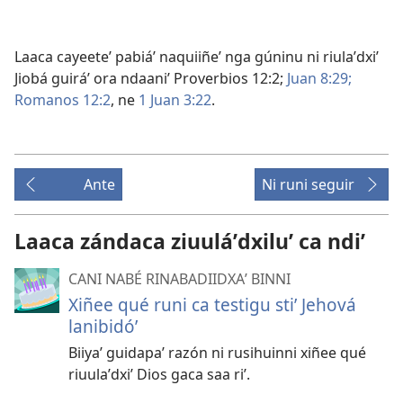
Laaca cayeeteʼ pabiáʼ naquiiñeʼ nga gúninu ni riulaʼdxiʼ
Jiobá guiráʼ ora ndaaniʼ
Proverbios 12:2;
Juan 8:29;
Romanos 12:2
, ne
1 Juan 3:22
.
Ante
Ni runi seguir
Laaca zándaca ziuuláʼdxiluʼ ca ndiʼ
CANI NABÉ RINABADIIDXAʼ BINNI
Xiñee qué runi ca testigu stiʼ Jehová
lanibidóʼ
Biiyaʼ guidapaʼ razón ni rusihuinni xiñee qué
riuulaʼdxiʼ Dios gaca saa riʼ.