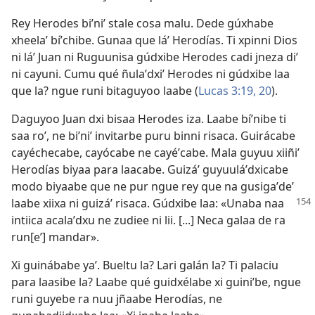
Rey Herodes biʼniʼ stale cosa malu. Dede gúxhabe
xheelaʼ bíʼchibe. Gunaa que láʼ Herodías. Ti xpinni Dios
ni láʼ Juan ni Ruguunisa gúdxibe Herodes cadi jneza diʼ
ni cayuni. Cumu qué ñulaʼdxiʼ Herodes ni gúdxibe laa
que la? ngue runi bitaguyoo laabe (
Lucas 3:19, 20
).
Daguyoo Juan dxi bisaa Herodes iza. Laabe bíʼnibe ti
saa roʼ, ne biʼniʼ invitarbe puru binni risaca. Guirácabe
cayéchecabe, cayócabe ne cayéʼcabe. Mala guyuu xiiñiʼ
Herodías biyaa para laacabe. Guizáʼ guyuuláʼdxicabe
modo biyaabe que ne pur ngue rey que na gusigaʼdeʼ
laabe xiixa ni guizáʼ risaca. Gúdxibe laa:
«Unaba naa
intiica acalaʼdxu ne zudiee ni lii. [...] Neca galaa de ra
run[eʼ] mandar».
Xi guinábabe yaʼ. Bueltu la? Lari galán la? Ti palaciu
para laasibe la? Laabe qué guidxélabe xi guiniʼbe, ngue
runi guyebe ra nuu jñaabe Herodías, ne