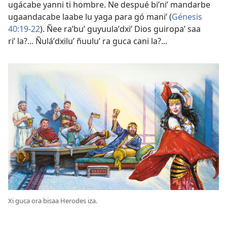
ugácabe yanni ti hombre. Ne despué biʼniʼ mandarbe
ugaandacabe laabe lu yaga para gó maniʼ (
Génesis
40:19-22
). Ñee raʼbuʼ guyuulaʼdxiʼ Dios guiropaʼ saa
riʼ la?... Ñuláʼdxiluʼ ñuuluʼ ra guca cani la?...
Xi guca ora bisaa Herodes iza.