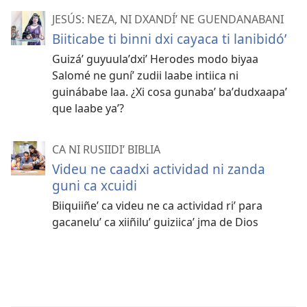
JESÚS: NEZA, NI DXANDÍʼ NE GUENDANABANI
Biiticabe ti binni dxi cayaca ti lanibidóʼ
Guizáʼ guyuulaʼdxiʼ Herodes modo biyaa
Salomé ne guníʼ zudii laabe intiica ni
guinábabe laa. ¿Xi cosa gunabaʼ baʼdudxaapaʼ
que laabe yaʼ?
CA NI RUSIIDIʼ BIBLIA
Videu ne caadxi actividad ni zanda
guni ca xcuidi
Biiquiiñeʼ ca videu ne ca actividad riʼ para
gacaneluʼ ca xiiñiluʼ guiziicaʼ jma de Dios