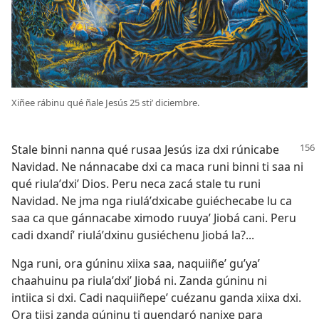
Xiñee rábinu qué ñale Jesús 25 stiʼ diciembre.
Stale binni nanna qué rusaa Jesús iza dxi rúnicabe
Navidad. Ne nánnacabe dxi ca maca runi binni ti saa ni
qué riulaʼdxiʼ Dios. Peru neca zacá stale tu runi
Navidad. Ne jma nga riuláʼdxicabe guiéchecabe lu ca
saa ca que gánnacabe ximodo ruuyaʼ Jiobá cani. Peru
cadi dxandíʼ riuláʼdxinu gusiéchenu Jiobá la?...
Nga runi, ora gúninu xiixa saa, naquiiñeʼ guʼyaʼ
chaahuinu pa riulaʼdxiʼ Jiobá ni. Zanda gúninu ni
intiica si dxi. Cadi naquiiñepeʼ cuézanu ganda xiixa dxi.
Ora tiisi zanda gúninu ti guendaró nanixe para