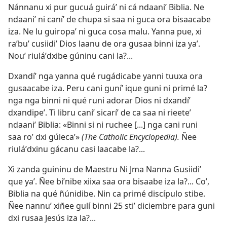
Nánnanu xi pur gucuá guiráʼ ni cá ndaaniʼ Biblia. Ne
ndaaniʼ ni caníʼ de chupa si saa ni guca ora bisaacabe
iza. Ne lu guiropaʼ ni guca cosa malu. Yanna pue, xi
raʼbuʼ cusiidiʼ Dios laanu de ora gusaa binni iza yaʼ.
Nouʼ riuláʼdxibe gúninu cani la?...
Dxandíʼ nga yanna qué rugádicabe yanni tuuxa ora
gusaacabe iza. Peru cani guníʼ ique guni ni primé la?
nga nga binni ni qué runi adorar Dios ni dxandíʼ
dxandipeʼ. Ti libru caníʼ sicaríʼ de ca saa ni rieeteʼ
ndaaniʼ Biblia: «Binni si ni ruchee [...] nga cani runi
saa roʼ dxi gúlecaʼ»
(The Catholic Encyclopedia).
Ñee
riuláʼdxinu gácanu casi laacabe la?...
Xi zanda guininu de Maestru Ni Jma Nanna Gusiidiʼ
que yaʼ. Ñee bíʼnibe xiixa saa ora bisaabe iza la?... Coʼ,
Biblia na qué ñúnidibe. Nin ca primé discípulo stibe.
Ñee nannuʼ xiñee gulí binni 25 stiʼ diciembre para guni
dxi rusaa Jesús iza la?...