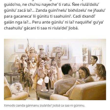
guidoʼno, ne chuʼnu nayecheʼ ti ratu. Ñee riuláʼdxiluʼ
gúniluʼ zacá la?... Zanda guiníʼneluʼ bixhózeluʼ ne jñaaluʼ
para gacanecaʼ lii gúnitu ti saahuiiniʼ. Cadi dxandíʼ
galán nga la?... Peru ante gúniluʼ ni la? naquiiñeʼ guʼyaʼ
chaahuiluʼ gácani ti saa ni riulaʼdxiʼ Jiobá.
Ximodo zanda gánnanu ziulaʼdxiʼ Jiobá ca saa ni gúninu.