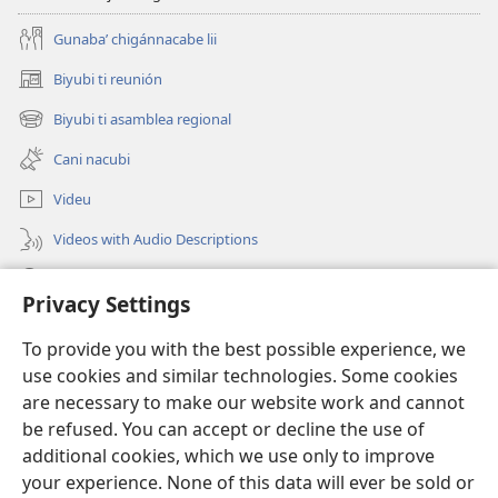
Nanna
Gusiidiʼ
Gusiidiʼ
Gunabaʼ chigánnacabe lii
Biyubi ti reunión
(opens
new
Biyubi ti asamblea regional
(opens
window)
new
Cani nacubi
window)
Videu
Videos with Audio Descriptions
Biyubi
Privacy Settings
Donación
(opens
To provide you with the best possible experience, we
new
use cookies and similar technologies. Some cookies
window)
BIBLIOTECA NI NUU LU INTERNET Watchtower™
are necessary to make our website work and cannot
(opens
be refused. You can accept or decline the use of
new
®
JW Hub
window)
additional cookies, which we use only to improve
(opens
new
your experience. None of this data will ever be sold or