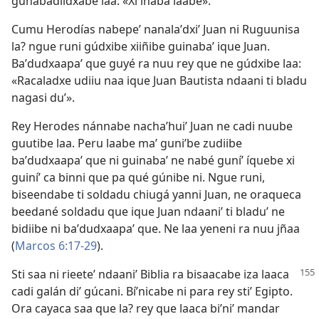
gunabadiidxabe laa: «Xi inaba laabe».
Cumu Herodías nabepeʼ nanalaʼdxiʼ Juan ni Ruguunisa
la? ngue runi gúdxibe xiiñibe guinabaʼ ique Juan.
Baʼdudxaapaʼ que guyé ra nuu rey que ne gúdxibe laa:
«Racaladxe udiiu naa ique Juan Bautista ndaani ti bladu
nagasi duʼ».
Rey Herodes nánnabe nachaʼhuiʼ Juan ne cadi nuube
guutibe laa. Peru laabe maʼ guniʼbe zudiibe
baʼdudxaapaʼ que ni guinabaʼ ne nabé guníʼ íquebe xi
guiníʼ ca binni que pa qué gúnibe ni. Ngue runi,
biseendabe ti soldadu chiugá yanni Juan, ne oraqueca
beedané soldadu que ique Juan ndaaniʼ ti bladuʼ ne
bidiibe ni baʼdudxaapaʼ que. Ne laa yeneni ra nuu jñaa
(
Marcos 6:17-29
).
Sti saa ni rieeteʼ ndaaniʼ Biblia ra bisaacabe iza laaca
cadi galán diʼ gúcani. Bíʼnicabe ni para rey stiʼ Egipto.
Ora cayaca saa que la? rey que laaca biʼniʼ mandar