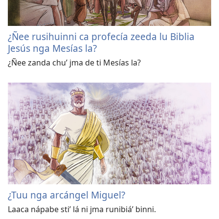
¿Ñee rusihuinni ca profecía zeeda lu Biblia
Jesús nga Mesías la?
¿Ñee zanda chuʼ jma de ti Mesías la?
¿Tuu nga arcángel Miguel?
Laaca nápabe stiʼ lá ni jma runibiáʼ binni.