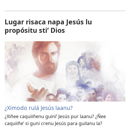
Lugar risaca napa Jesús lu
propósitu stiʼ Dios
¿Ximodo rulá Jesús laanu?
¿Xiñee caquiiñenu guiníʼ Jesús pur laanu? ¿Ñee
caquiiñeʼ si guni crenu Jesús para guilanu la?