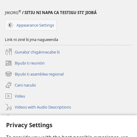
®
JW.ORG
/ SITIU NI NAPA CA TESTIGU STIʼ JIOBÁ
Appearance Settings
Link ni ziné lii jma nagueenda
Gunabaʼ chigánnacabe lii
Biyubi ti reunión
(opens
new
Biyubi ti asamblea regional
(opens
window)
new
Cani nacubi
window)
Videu
Videos with Audio Descriptions
Biyubi
Privacy Settings
Donación
(opens