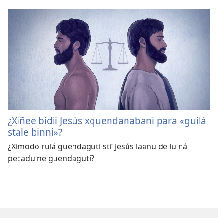
¿Xiñee bidii Jesús xquendanabani para «guilá
stale binni»?
¿Ximodo rulá guendaguti stiʼ Jesús laanu de lu ná
pecadu ne guendaguti?