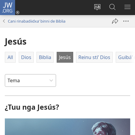
JW.ORG
Bizulú
sesión
Bichaa
Biyubi
RA
(opens
idioma
JW.ORG
RI
Cani rinabadiidxaʼ binni de Biblia
new
stiʼ
ME
window)
página
Jesús
riʼ
All
Dios
Biblia
Jesús
Reinu stiʼ Dios
Guibáʼ 
¿Tuu nga Jesús?