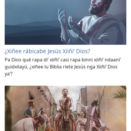
¿Xiñee rábicabe Jesús Xiiñiʼ Dios?
Pa Dios qué rapa diʼ xiiñiʼ casi rapa binni xiiñiʼ ndaaniʼ
guidxilayú, ¿xiñee lu Biblia riete Jesús nga Xiiñiʼ Dios
yaʼ?