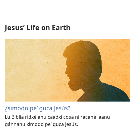
Jesus’ Life on Earth
¿Ximodo peʼ guca Jesús?
Lu Biblia ridxélanu caadxi cosa ni racané laanu
gánnanu ximodo peʼ guca Jesús.