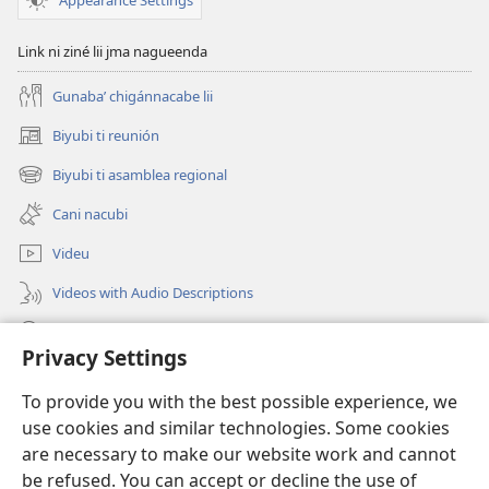
Link ni ziné lii jma nagueenda
Gunabaʼ chigánnacabe lii
Biyubi ti reunión
(opens
new
Biyubi ti asamblea regional
(opens
window)
new
Cani nacubi
window)
Videu
Videos with Audio Descriptions
Biyubi
Privacy Settings
Donación
(opens
To provide you with the best possible experience, we
new
use cookies and similar technologies. Some cookies
window)
BIBLIOTECA NI NUU LU INTERNET Watchtower™
are necessary to make our website work and cannot
(opens
new
be refused. You can accept or decline the use of