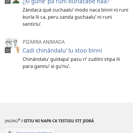
¿Xi gune’ pa runi búrlacabe naa?
Zándaca qué zuchaalu’ modo naca binni ni runi
burla lii ca, peru zanda guchaalu’ ni runi
sentirlu’.
PIZARRA ANIMADA
Cadi chinándaluʼ lu xtoo binni
Chinándaluʼ guidapaʼ pasu riʼ zudiini stipa lii
para gannuʼ xi guʼnuʼ.
®
JW.ORG
/ SITIU NI NAPA CA TESTIGU STIʼ JIOBÁ
Appearance Settings