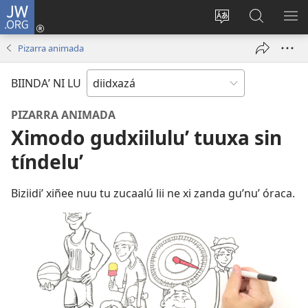
JW.ORG
Bizulú
sesión
Bichaa
Biyubi
RA
(opens
idioma
JW.ORG
RI
Pizarra animada
new
stiʼ
ME
window)
página
BIINDAʼ NI LU
riʼ
PIZARRA ANIMADA
Ximodo gudxiiluluʼ tuuxa sin
tíndeluʼ
Biziidiʼ xiñee nuu tu zucaalú lii ne xi zanda guʼnuʼ óraca.