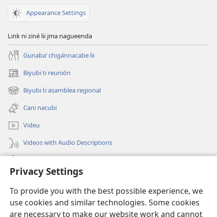
Appearance Settings
Link ni ziné lii jma nagueenda
Gunabaʼ chigánnacabe lii
Biyubi ti reunión
(opens
new
Biyubi ti asamblea regional
(opens
window)
new
Cani nacubi
window)
Videu
Videos with Audio Descriptions
Biyubi
Privacy Settings
Donación
(opens
To provide you with the best possible experience, we
new
use cookies and similar technologies. Some cookies
window)
BIBLIOTECA NI NUU LU INTERNET Watchtower™
are necessary to make our website work and cannot
(opens