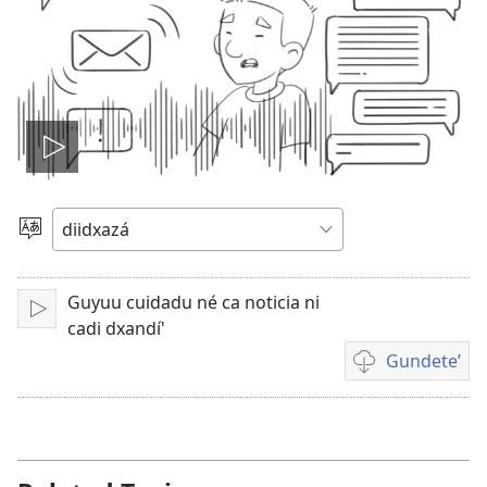
Biʼniʼ
reproducir
Gulí
ti
videu
diidxaʼ
Guyuu cuidadu né ca noticia ni
Guzulú
cadi dxandí'
ni
Gundeteʼ
chupa
chonna
modo
zanda
guni