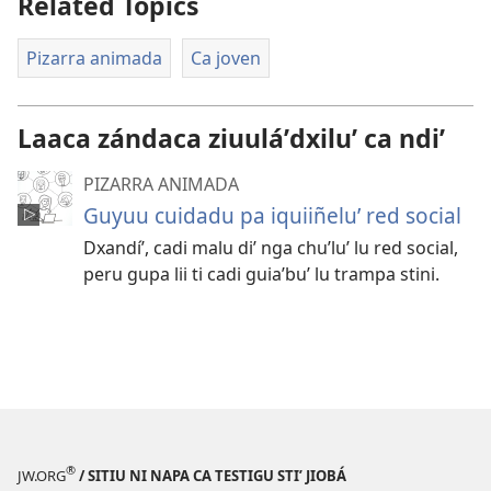
Related Topics
descargarlu
ˈ
Pizarra animada
Ca joven
videu
Laaca zándaca ziuuláʼdxiluʼ ca ndiʼ
PIZARRA ANIMADA
Guyuu cuidadu pa iquiiñeluʼ red social
Dxandíʼ, cadi malu diʼ nga chuʼluʼ lu red social,
peru gupa lii ti cadi guiaʼbuʼ lu trampa stini.
®
JW.ORG
/ SITIU NI NAPA CA TESTIGU STIʼ JIOBÁ