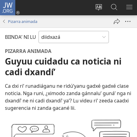
JW.ORG
Bizulú
sesión
Bichaa
Biyubi
RA
(opens
idioma
JW.ORG
RI
Pizarra animada
new
stiʼ
ME
window)
página
BIINDAʼ NI LU
riʼ
PIZARRA ANIMADA
Guyuu cuidadu ca noticia ni
cadi dxandíʼ
Ca dxi riʼ runadiáganu ne ridúʼyanu gadxé gadxé clase
noticia. Nga runi, ¿ximodo zanda gánnaluʼ gunáʼ nga ni
dxandíʼ ne ni cadi dxandíʼ yaʼ? Lu videu riʼ zeeda caadxi
sugerencia ni zanda gacané lii.