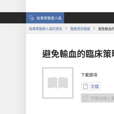
給專業醫療人員
給專業醫療人員的資訊
醫療資訊匯總
避免輸血
避免輸血的臨床策
下載選項
文檔
電
子
守望台線上
守
出
望
版
台
物