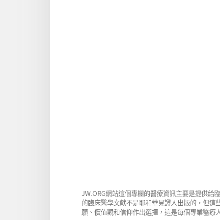
線
下
上
載
書
選
庫
項
避
免
輸
血
的
臨
床
策
略
JW.ORG網站這個專欄的醫療資訊主要是提供
的臨床醫學文獻不是耶和華見證人出版的，但這
願、價值觀和信仰作出選擇，這是每個專業醫療