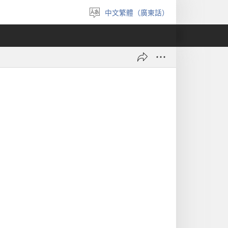
中文繁體（廣東話）
選
擇
語
言