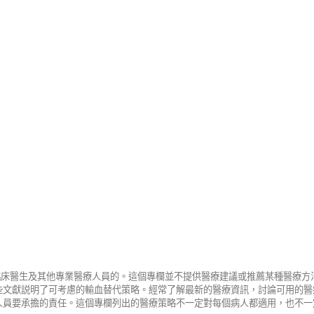
給臨床醫生及其他專業醫療人員的。這個專欄並不提供醫療建議或推薦某種醫療
些文獻説明了可考慮的輸血替代策略。經常了解最新的醫療資訊，討論可用的醫
人員要承擔的責任。這個專欄列出的醫療策略不一定對每個病人都適用，也不一