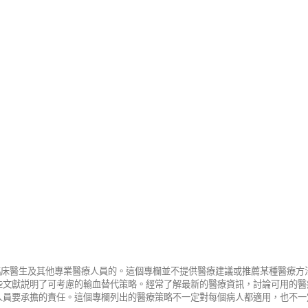
給臨床醫生及其他專業醫療人員的。這個專欄並不提供醫療建議或推薦某種醫療
些文獻説明了可考慮的輸血替代策略。經常了解最新的醫療資訊，討論可用的醫
人員要承擔的責任。這個專欄列出的醫療策略不一定對每個病人都適用，也不一