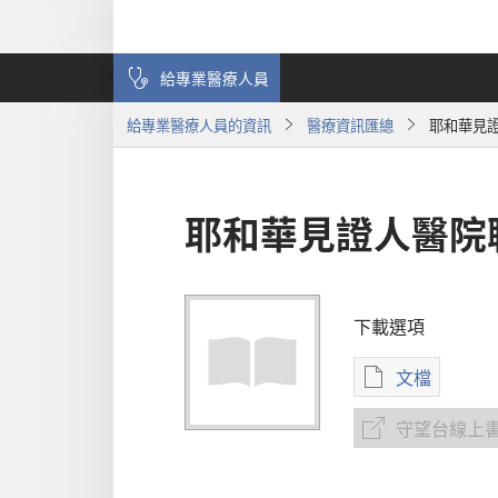
給專業醫療人員
給專業醫療人員的資訊
醫療資訊匯總
耶和華見
耶和華見證人醫院
下載選項
文檔
電
子
守望台線上
守
出
望
版
台
物