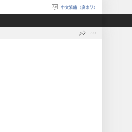
中文繁體（廣東話）
選
擇
語
言