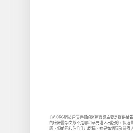
線
下
上
載
書
選
庫
項
耶
和
華
見
證
人
醫
院
聯
絡
委
員
JW.ORG網站這個專欄的醫療資訊主要是提供
會
的臨床醫學文獻不是耶和華見證人出版的，但這
願、價值觀和信仰作出選擇，這是每個專業醫療