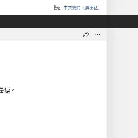
中文繁體（廣東話）
選
擇
語
言
彙編。