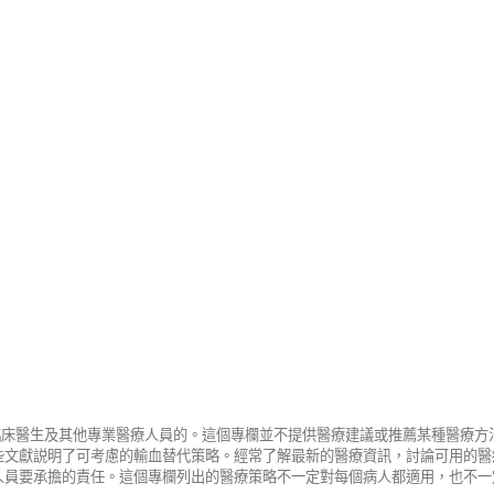
給臨床醫生及其他專業醫療人員的。這個專欄並不提供醫療建議或推薦某種醫療
些文獻説明了可考慮的輸血替代策略。經常了解最新的醫療資訊，討論可用的醫
人員要承擔的責任。這個專欄列出的醫療策略不一定對每個病人都適用，也不一