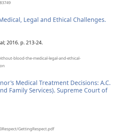
）
（開
183749
啟
新
edical, Legal and Ethical Challenges.
視
窗）
l; 2016. p. 213-24.
thout-blood-the-medical-legal-and-ethical-
（開
ion
啟
新
nor's Medical Treatment Decisions: A.C.
視
窗）
and Family Services). Supreme Court of
（開
20Respect/GettingRespect.pdf
啟
新