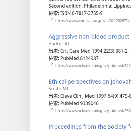
Second edition. Philadelphia: Lippinco
檢索
‎: ISBN 0-7817-3755-9
https://www.worldcat.org/oclc/62123297?c
Aggressive non-blood product 
Parker RI.
出處
‎: Crit Care Med 1994;22(3):381-2.
檢索
‎: PubMed 8124987
https://www.ncbi.nlm.nih.gov/pubmed/81
Ethical perspectives on Jehovah
Smith ML.
出處
‎: Cleve Clin J Med 1997;64(9):475-
檢索
‎: PubMed 9339046
https://www.ncbi.nlm.nih.gov/pubmed/93
Proceedings from the Society