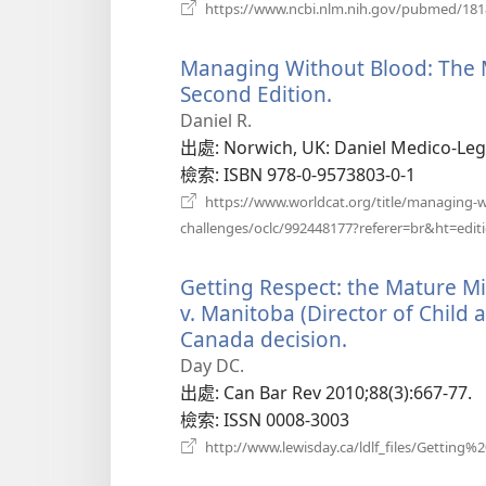
窗
https://www.ncbi.nlm.nih.gov/pubmed/18
Managing Without Blood: The M
Second Edition.
（開
啟
Daniel R.
新
出處
‎: Norwich, UK: Daniel Medico-Lega
視
檢索
‎: ISBN 978-0-9573803-0-1
窗）
https://www.worldcat.org/title/managing-wi
challenges/oclc/992448177?referer=br&ht=edit
Getting Respect: the Mature Mi
v. Manitoba (Director of Child 
Canada decision.
（開
啟
Day DC.
新
出處
‎: Can Bar Rev 2010;88(3):667-77.
視
檢索
‎: ISSN 0008-3003
窗）
http://www.lewisday.ca/ldlf_files/Getting%