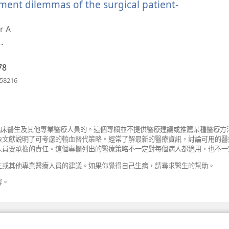
窗）
nt dilemmas of the surgical patient-
開
r A
.
）
78
（開
958216
啟
新
視
窗）
給臨床醫生及其他專業醫療人員的。這個專欄並不提供醫療建議或推薦某種醫療
些文獻説明了可考慮的輸血替代策略。經常了解最新的醫療資訊，討論可用的醫
人員要承擔的責任。這個專欄列出的醫療策略不一定對每個病人都適用，也不一
生或其他專業醫療人員的建議。如果你覺得自己生病，請尋求醫生的幫助。
容。