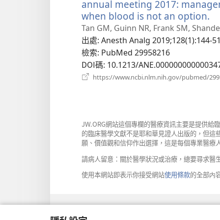
annual meeting 2017: manageme
when blood is not an option.
（
啟
Tan GM, Guinn NR, Frank SM, Shande
新
出處
‎: Anesth Analg 2019;128(1):144-51
視
檢索
‎: PubMed 29958216
窗
DOI碼
‎: 10.1213/ANE.00000000000034
https://www.ncbi.nlm.nih.gov/pubmed/29
JW.ORG網站這個專欄的醫療資訊主要是提供
的臨床醫學文獻不是耶和華見證人出版的，但這
願、價值觀和信仰作出選擇，這是每個專業醫療
請病人留意：關於醫學狀況或治療，總要尋求醫
使用本網站即表示你接受網站
使用條款
的全部内