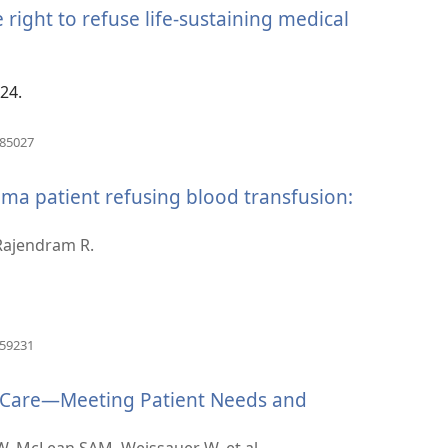
right to refuse life-sustaining medical
視
窗）
-24.
（開
185027
啟
新
ma patient refusing blood transfusion:
視
窗）
Rajendram R.
（開
059231
啟
新
h Care—Meeting Patient Needs and
視
窗）
W, McLean SAM, Weissauer W, et al.