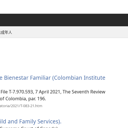
未成年人
e Bienestar Familiar (Colombian Institute
 File T-7.970.593, 7 April 2021, The Seventh Review
of Colombia, par. 196.
（開
atoria/2021/T-083-21.htm
啟
新
ild and Family Services).
（開
視
窗）