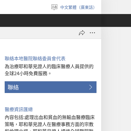
中文繁體（廣東話）
選
擇
語
言
聯絡本地醫院聯絡委員會代表
為治療耶和華見證人的臨床醫療人員提供的
全球24小時免費服務。
聯絡
醫療資訊匯總
內容包括:處理出血和貧血的無輸血醫療臨床
策略，耶和華見證人在醫療事務方面的宗教