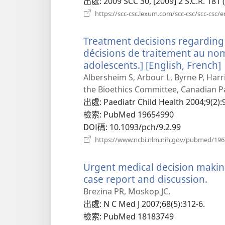
出處
‎: 2009 SCC 30, [2009] 2 S.C.R. 1
https://scc-csc.lexum.com/scc-csc/scc-csc/
Treatment decisions regarding 
décisions de traitement au nom
adolescents.] [English, French]
Albersheim S, Arbour L, Byrne P, Harri
the Bioethics Committee, Canadian Pa
出處
‎: Paediatr Child Health 2004;9(2):
檢索
‎: PubMed 19654990
DOI碼
‎: 10.1093/pch/9.2.99
https://www.ncbi.nlm.nih.gov/pubmed/19
Urgent medical decision makin
case report and discussion.
（
啟
Brezina PR, Moskop JC.
新
出處
‎: N C Med J 2007;68(5):312-6.
視
檢索
‎: PubMed 18183749