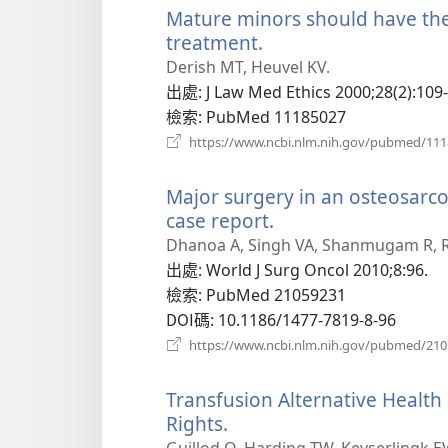
Mature minors should have the 
treatment.
（開
啟
Derish MT, Heuvel KV.
新
出處
‎: J Law Med Ethics 2000;28(2):109
視
檢索
‎: PubMed 11185027
窗）
https://www.ncbi.nlm.nih.gov/pubmed/11
Major surgery in an osteosarco
case report.
（開
啟
Dhanoa A, Singh VA, Shanmugam R, 
新
出處
‎: World J Surg Oncol 2010;8:96.
視
檢索
‎: PubMed 21059231
窗）
DOI碼
‎: 10.1186/1477-7819-8-96
https://www.ncbi.nlm.nih.gov/pubmed/21
Transfusion Alternative Healt
Rights.
（開
啟
Guillod O, Harding TW, Keyserlingk E