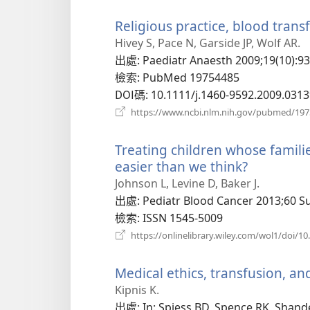
Religious practice, blood tran
Hivey S, Pace N, Garside JP, Wolf AR.
出處
‎: Paediatr Anaesth 2009;19(10):93
檢索
‎: PubMed 19754485
DOI碼
‎: 10.1111/j.1460-9592.2009.0313
https://www.ncbi.nlm.nih.gov/pubmed/19
Treating children whose familie
easier than we think?
（開
啟
Johnson L, Levine D, Baker J.
新
出處
‎: Pediatr Blood Cancer 2013;60 S
視
檢索
‎: ISSN 1545-5009
窗）
https://onlinelibrary.wiley.com/wol1/doi/1
Medical ethics, transfusion, an
Kipnis K.
出處
‎: In: Spiess BD, Spence RK, Shan