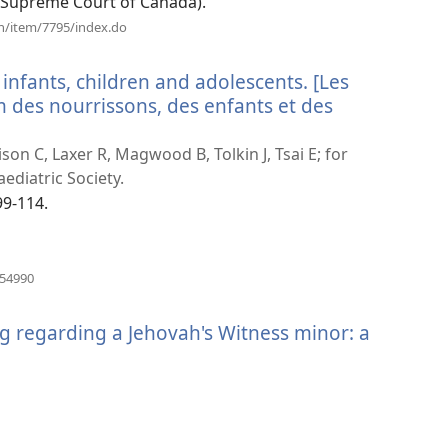
啟
81 (Supreme Court of Canada).
新
（開
en/item/7795/index.do
啟
視
新
窗）
infants, children and adolescents. [Les
視
窗）
 des nourrissons, des enfants et des
（開
啟
son C, Laxer R, Magwood B, Tolkin J, Tsai E; for
新
ediatric Society.
視
99-114.
窗）
（開
654990
啟
新
g regarding a Jehovah's Witness minor: a
視
窗）
開