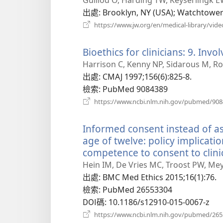
新
出處
‎: Brooklyn, NY (USA); Watchtower
視
https://www.jw.org/en/medical-library/vide
窗）
Bioethics for clinicians: 9. Invo
Harrison C, Kenny NP, Sidarous M, Ro
出處
‎: CMAJ 1997;156(6):825-8.
檢索
‎: PubMed 9084389
https://www.ncbi.nlm.nih.gov/pubmed/90
Informed consent instead of as
age of twelve: policy implicati
competence to consent to clini
Hein IM, De Vries MC, Troost PW, Mey
出處
‎: BMC Med Ethics 2015;16(1):76.
檢索
‎: PubMed 26553304
DOI碼
‎: 10.1186/s12910-015-0067-z
https://www.ncbi.nlm.nih.gov/pubmed/26