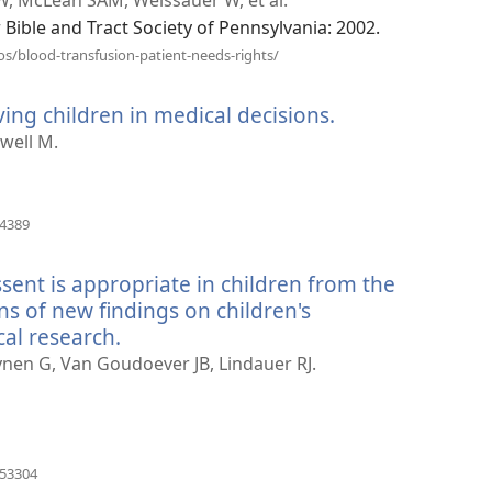
 Bible and Tract Society of Pennsylvania: 2002.
（開
os/blood-transfusion-patient-needs-rights/
啟
新
lving children in medical decisions.
（開
視
窗）
啟
well M.
新
視
窗）
（開
84389
啟
新
sent is appropriate in children from the
視
窗）
ons of new findings on children's
cal research.
（開
啟
nen G, Van Goudoever JB, Lindauer RJ.
新
視
窗）
（開
553304
啟