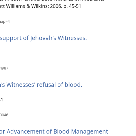
視
tt Williams & Wilkins; 2006. p. 45-51.
窗）
（開
hap=4
啟
新
support of Jehovah's Witnesses.
（開
視
窗）
啟
新
視
窗）
（開
24987
啟
新
's Witnesses' refusal of blood.
（開
視
窗）
啟
新
81.
視
窗）
（開
39046
啟
新
 for Advancement of Blood Management
視