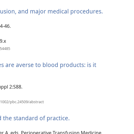
新
sfusion, and major medical procedures.
（開
視
窗）
啟
新
4-46.
視
窗）
9.x
（開
754485
啟
新
s are averse to blood products: is it
視
窗）
uppl 2:S88.
（開
0.1002/pbc.24509/abstract
啟
新
d the standard of practice.
（開
視
窗）
啟
新
der A, eds. Perioperative Transfusion Medicine.