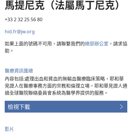
馬提尼克（法屬馬丁尼克）
+33 2 32 25 56 80
hid.fr@jw.org
如果上面的號碼不可用，請聯繫我們的
總部辦公室
，請求協
助。
醫療資訊匯總
內容包括:處理出血和貧血的無輸血醫療臨床策略，耶和華
見證人在醫療事務方面的宗教和倫理立場，耶和華見證人通
過全球醫院聯絡委員會系統為醫學界提供的服務。
檢視下載
影片