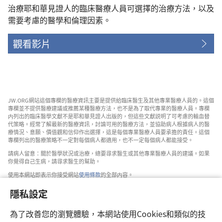
治療耶和華見證人的臨床醫療人員可選擇的治療方法，以及
需要考慮的醫學和倫理因素。
觀看影片
JW.ORG網站這個專欄的醫療資訊主要是提供給臨床醫生及其他專業醫療人員的。這個
專欄並不提供醫療建議或推薦某種醫療方法，也不是為了取代專業的醫療人員。專欄
内列出的臨床醫學文獻不是耶和華見證人出版的，但這些文獻説明了可考慮的輸血替
代策略。經常了解最新的醫療資訊，討論可用的醫療方法，並協助病人根據病人的醫
療情況、意願、價值觀和信仰作出選擇，這是每個專業醫療人員要承擔的責任。這個
專欄列出的醫療策略不一定對每個病人都適用，也不一定每個病人都能接受。
請病人留意：關於醫學狀況或治療，總要尋求醫生或其他專業醫療人員的建議。如果
你覺得自己生病，請尋求醫生的幫助。
使用本網站即表示你接受網站
使用條款
的全部内容。
隱私設定
為了改善您的瀏覽體驗，本網站使用Cookies和類似的技
設定外觀