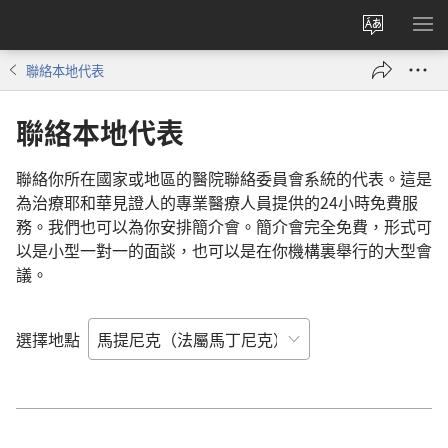
更
顯
改
示
聯絡本地代表
網
選
站
單
聯絡本地代表
語
言
聯絡你所在國家或地區的醫院聯絡委員會系統的代表。這是
為治療耶和華見證人的專業醫療人員提供的24小時免費服
務。我們也可以為你安排簡介會。簡介會完全免費，形式可
以是小型一對一的面談，也可以是在你機構裏舉行的大型會
議。
選擇地點