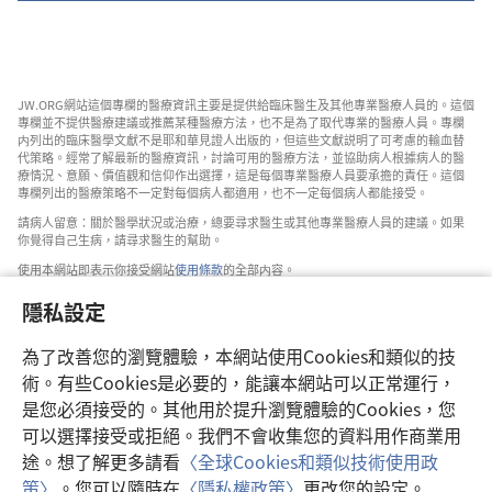
JW.ORG網站這個專欄的醫療資訊主要是提供給臨床醫生及其他專業醫療人員的。這個
專欄並不提供醫療建議或推薦某種醫療方法，也不是為了取代專業的醫療人員。專欄
内列出的臨床醫學文獻不是耶和華見證人出版的，但這些文獻説明了可考慮的輸血替
代策略。經常了解最新的醫療資訊，討論可用的醫療方法，並協助病人根據病人的醫
療情況、意願、價值觀和信仰作出選擇，這是每個專業醫療人員要承擔的責任。這個
專欄列出的醫療策略不一定對每個病人都適用，也不一定每個病人都能接受。
請病人留意：關於醫學狀況或治療，總要尋求醫生或其他專業醫療人員的建議。如果
你覺得自己生病，請尋求醫生的幫助。
使用本網站即表示你接受網站
使用條款
的全部内容。
隱私設定
為了改善您的瀏覽體驗，本網站使用Cookies和類似的技
設定外觀
術。有些Cookies是必要的，能讓本網站可以正常運行，
是您必須接受的。其他用於提升瀏覽體驗的Cookies，您
可以選擇接受或拒絕。我們不會收集您的資料用作商業用
途。想了解更多請看
〈全球Cookies和類似技術使用政
Copyright
© 2026 Watch Tower Bible and Tract Society of Pennsylvania.
策〉
。您可以隨時在
〈隱私權政策〉
更改您的設定。