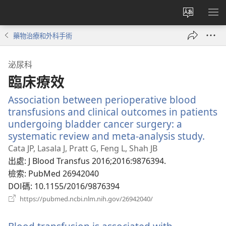
更
顯
改
示
藥物治療和外科手術
網
選
站
單
泌尿科
語
臨床療效
言
Association between perioperative blood
transfusions and clinical outcomes in patients
undergoing bladder cancer surgery: a
systematic review and meta-analysis study.
（開
啟
Cata JP, Lasala J, Pratt G, Feng L, Shah JB
新
出處
‎: J Blood Transfus 2016;2016:9876394.
視
檢索
‎: PubMed 26942040
窗）
DOI碼
‎: 10.1155/2016/9876394
（開
https://pubmed.ncbi.nlm.nih.gov/26942040/
啟
新
視