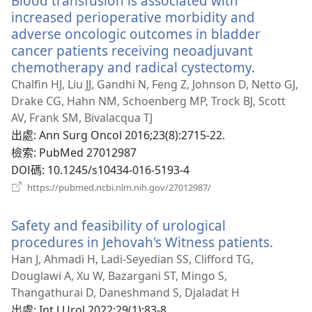
Blood transfusion is associated with
窗）
increased perioperative morbidity and
adverse oncologic outcomes in bladder
cancer patients receiving neoadjuvant
chemotherapy and radical cystectomy.
（開
啟
Chalfin HJ, Liu JJ, Gandhi N, Feng Z, Johnson D, Netto GJ,
新
Drake CG, Hahn NM, Schoenberg MP, Trock BJ, Scott
視
AV, Frank SM, Bivalacqua TJ
窗）
出處
‎: Ann Surg Oncol 2016;23(8):2715-22.
檢索
‎: PubMed 27012987
DOI碼
‎: 10.1245/s10434-016-5193-4
（開
https://pubmed.ncbi.nlm.nih.gov/27012987/
啟
新
Safety and feasibility of urological
視
窗）
procedures in Jehovah's Witness patients.
（開
啟
Han J, Ahmadi H, Ladi-Seyedian SS, Clifford TG,
新
Douglawi A, Xu W, Bazargani ST, Mingo S,
視
Thangathurai D, Daneshmand S, Djaladat H
窗）
出處
‎: Int J Urol 2022;29(1):83-8.