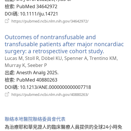
檢索
‎: PubMed 34642972
DOI碼
‎: 10.1111/iju.14721
（開
https://pubmed.ncbi.nlm.nih.gov/34642972/
啟
新
Outcomes of nontransfusable and
視
窗）
transfusable patients after major noncardiac
surgery: a retrospective cohort study.
（開
啟
Lucas M, Stoll R, Döbel KU, Spenner A, Trentino KM,
新
Murray K, Seeber P
視
出處
‎: Anesth Analg 2025.
窗）
檢索
‎: PubMed 40880263
DOI碼
‎: 10.1213/ANE.0000000000007718
（開
https://pubmed.ncbi.nlm.nih.gov/40880263/
啟
新
視
窗）
聯絡本地醫院聯絡委員會代表
為治療耶和華見證人的臨床醫療人員提供的全球24小時免