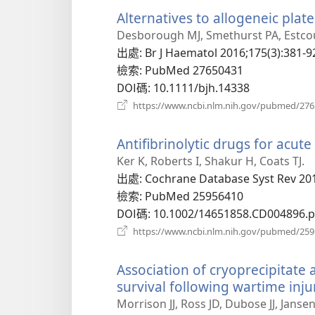
Alternatives to allogeneic plate
Desborough MJ, Smethurst PA, Estcour
出處
‎: Br J Haematol 2016;175(3):381-9
檢索
‎: PubMed 27650431
DOI碼
‎: 10.1111/bjh.14338
https://www.ncbi.nlm.nih.gov/pubmed/27
Antifibrinolytic drugs for acute
Ker K, Roberts I, Shakur H, Coats TJ.
出處
‎: Cochrane Database Syst Rev 20
檢索
‎: PubMed 25956410
DOI碼
‎: 10.1002/14651858.CD004896.
https://www.ncbi.nlm.nih.gov/pubmed/25
Association of cryoprecipitate
survival following wartime inju
Morrison JJ, Ross JD, Dubose JJ, Jans