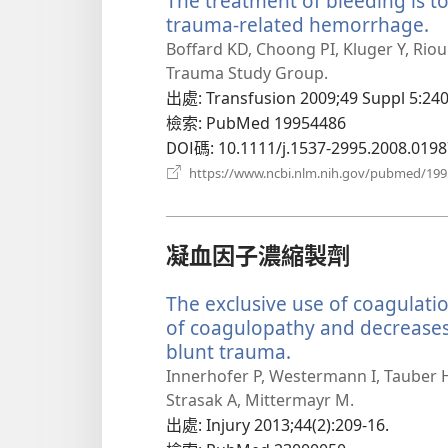
The treatment of bleeding is t
trauma-related hemorrhage.
（
啟
Boffard KD, Choong PI, Kluger Y, Riou
新
Trauma Study Group.
視
出處
‎: Transfusion 2009;49 Suppl 5:24
窗
檢索
‎: PubMed 19954486
DOI碼
‎: 10.1111/j.1537-2995.2008.0198
https://www.ncbi.nlm.nih.gov/pubmed/19
凝血因子濃縮製劑
The exclusive use of coagulati
of coagulopathy and decreases 
blunt trauma.
（開
啟
Innerhofer P, Westermann I, Tauber H, 
新
Strasak A, Mittermayr M.
視
出處
‎: Injury 2013;44(2):209-16.
窗）