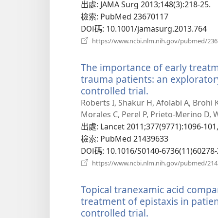
出處
‎: JAMA Surg 2013;148(3):218-25.
檢索
‎: PubMed 23670117
DOI碼
‎: 10.1001/jamasurg.2013.764
https://www.ncbi.nlm.nih.gov/pubmed/23
The importance of early treatm
trauma patients: an explorato
controlled trial.
（開
啟
Roberts I, Shakur H, Afolabi A, Brohi 
新
Morales C, Perel P, Prieto-Merino D, 
視
出處
‎: Lancet 2011;377(9771):1096-101
窗）
檢索
‎: PubMed 21439633
DOI碼
‎: 10.1016/S0140-6736(11)60278-
https://www.ncbi.nlm.nih.gov/pubmed/21
Topical tranexamic acid compar
treatment of epistaxis in patie
controlled trial.
（開