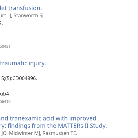
新
let transfusion.
（開
視
窗）
啟
t LJ, Stanworth SJ.
新
2.
視
窗）
（開
650431
啟
新
 traumatic injury.
（開
視
窗）
啟
新
15;(5):CD004896.
視
窗）
pub4
（開
956410
啟
新
 and tranexamic acid with improved
視
窗）
ry: findings from the MATTERs II Study.
（開
啟
en JO, Midwinter MJ, Rasmussen TE.