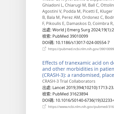
Ghiadoni L, Chiarugi M, Ball C, Ottoli
Agostini V, Podda M, Picetti E, Kluger 
B, Bala M, Perez AM, Ordonez C, Bodna
F, Pikoulis E, Damaskos D, Coimbra R, 
出處
‎: World J Emerg Surg 2024;19(1):2
檢索
‎: PubMed 39010099
DOI碼
‎: 10.1186/s13017-024-00554-7
https://pubmed.ncbi.nlm.nih.gov/39010099
Effects of tranexamic acid on de
and other morbidities in patien
(CRASH-3): a randomised, placeb
CRASH-3 Trial Collaborators
出處
‎: Lancet 2019;394(10210):1713-23
檢索
‎: PubMed 31623894
DOI碼
‎: 10.1016/S0140-6736(19)32233-
https://www.ncbi.nlm.nih.gov/pubmed/31