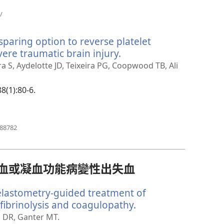
（開
/
啟
新
sparing option to reverse platelet
視
窗）
vere traumatic brain injury.
（開
啟
ra S, Aydelotte JD, Teixeira PG, Coopwood TB, Ali
新
視
8(1):80-6.
窗）
（開
688782
啟
新
視
窗）
血或凝血功能病變性出失血
elastometry-guided treatment of
ibrinolysis and coagulopathy.
（開
啟
 DR, Ganter MT.