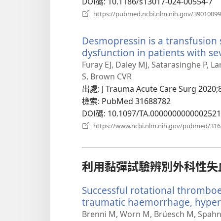
DOI碼
‎: 10.1186/s13017-024-00554-7
https://pubmed.ncbi.nlm.nih.gov/39010099
Desmopressin is a transfusion 
dysfunction in patients with se
Furay EJ, Daley MJ, Satarasinghe P, La
S, Brown CVR
出處
‎: J Trauma Acute Care Surg 2020;8
檢索
‎: PubMed 31688782
DOI碼
‎: 10.1097/TA.0000000000002521
https://www.ncbi.nlm.nih.gov/pubmed/31
利用黏彈試驗辨別外科性失
Successful rotational thrombo
traumatic haemorrhage, hyperf
Brenni M, Worn M, Brüesch M, Spahn