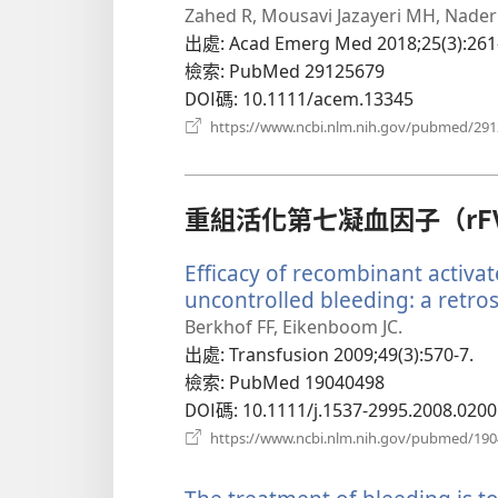
啟
Zahed R, Mousavi Jazayeri MH, Nader
新
出處
‎: Acad Emerg Med 2018;25(3):261
視
檢索
‎: PubMed 29125679
窗）
DOI碼
‎: 10.1111/acem.13345
https://www.ncbi.nlm.nih.gov/pubmed/29
重組活化第七凝血因子（rFV
Efficacy of recombinant activat
uncontrolled bleeding: a retros
Berkhof FF, Eikenboom JC.
出處
‎: Transfusion 2009;49(3):570-7.
檢索
‎: PubMed 19040498
DOI碼
‎: 10.1111/j.1537-2995.2008.0200
https://www.ncbi.nlm.nih.gov/pubmed/19