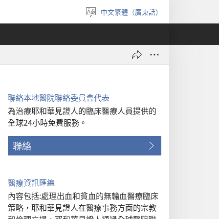
中文繁體（廣東話）
選
擇
語
言
聯絡本地醫院聯絡委員會代表
為治療耶和華見證人的臨床醫療人員提供的
全球24小時免費服務。
聯絡
醫療資訊匯總
內容包括:處理出血和貧血的無輸血醫療臨床
策略，耶和華見證人在醫療事務方面的宗教