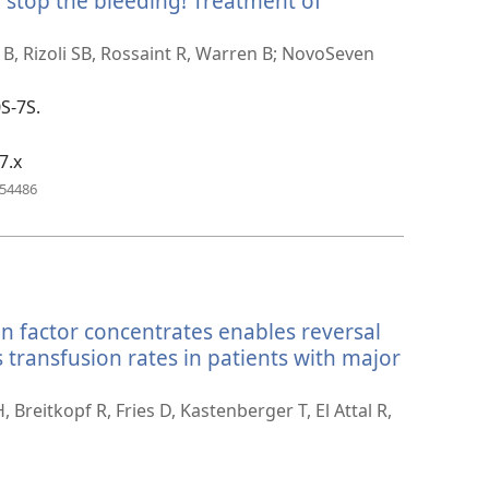
o stop the bleeding! Treatment of
窗）
開
 B, Rizoli SB, Rossaint R, Warren B; NovoSeven
0S-7S.
）
7.x
（開
954486
啟
新
視
窗）
on factor concentrates enables reversal
transfusion rates in patients with major
Breitkopf R, Fries D, Kastenberger T, El Attal R,