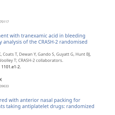
新
視
窗）
（開
670117
啟
新
ent with tranexamic acid in bleeding
視
窗）
ry analysis of the CRASH-2 randomised
K, Coats T, Dewan Y, Gando S, Guyatt G, Hunt BJ,
Woolley T; CRASH-2 collaborators.
, 1101.e1-2.
X
（開
439633
啟
新
ed with anterior nasal packing for
視
窗）
nts taking antiplatelet drugs: randomized