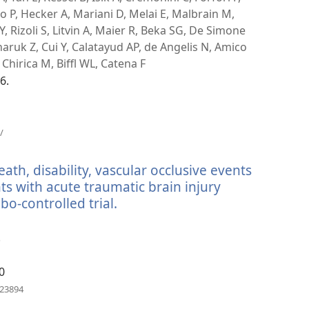
窗）
no P, Hecker A, Mariani D, Melai E, Malbrain M,
Y, Rizoli S, Litvin A, Maier R, Beka SG, De Simone
ruk Z, Cui Y, Calatayud AP, de Angelis N, Amico
Chirica M, Biffl WL, Catena F
6.
（開
/
啟
新
ath, disability, vascular occlusive events
視
窗）
ts with acute traumatic brain injury
o-controlled trial.
（開
啟
新
.
視
窗）
0
（開
623894
啟