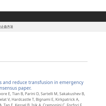
效止血方法
ss and reduce transfusion in emergency
nsensus paper.
（開
啟
ore E, Tian B, Parini D, Sartelli M, Sakakushev B,
新
elat V, Hardcastle T, Bignami E, Kirkpatrick A,
視
Tan E, Kessel B, Isik A, Cremonini C, Forfori F,