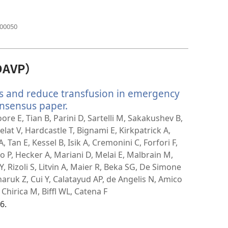
（開
000050
啟
新
視
窗）
AVP）
ss and reduce transfusion in emergency
nsensus paper.
（開
啟
ore E, Tian B, Parini D, Sartelli M, Sakakushev B,
新
elat V, Hardcastle T, Bignami E, Kirkpatrick A,
視
Tan E, Kessel B, Isik A, Cremonini C, Forfori F,
窗）
no P, Hecker A, Mariani D, Melai E, Malbrain M,
Y, Rizoli S, Litvin A, Maier R, Beka SG, De Simone
ruk Z, Cui Y, Calatayud AP, de Angelis N, Amico
Chirica M, Biffl WL, Catena F
6.