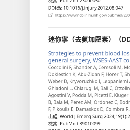
檢索
‎: PubMed 23000050
DOI碼
‎: 10.1016/j.injury.2012.08.047
https://www.ncbi.nlm.nih.gov/pubmed/23
迷你寧（去氨加壓素）（DD
Strategies to prevent blood lo
general surgery, WSES-AAST co
Coccolini F, Shander A, Ceresoli M, Mo
Doklestich K, Abu-Zidan F, Horer T, Sh
Weber D, Kryvoruchko I, Leppaniemi A, 
Ghiadoni L, Chiarugi M, Ball C, Ottoli
Agostini V, Podda M, Picetti E, Kluger 
B, Bala M, Perez AM, Ordonez C, Bodna
F, Pikoulis E, Damaskos D, Coimbra R, 
出處
‎: World J Emerg Surg 2024;19(1):2
檢索
‎: PubMed 39010099