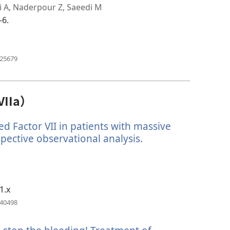
i A, Naderpour Z, Saeedi M
-6.
（開
125679
啟
新
視
窗）
IIa）
ed Factor VII in patients with massive
pective observational analysis.
（開
啟
新
視
窗）
1.x
（開
040498
啟
新
視