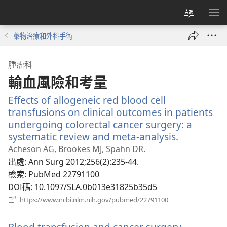
更
顯
改
示
藥物治療和外科手術
網
選
站
單
腫瘤科
語
輸血風險和考量
言
Effects of allogeneic red blood cell
transfusions on clinical outcomes in patients
undergoing colorectal cancer surgery: a
systematic review and meta-analysis.
（開
啟
Acheson AG, Brookes MJ, Spahn DR.
新
出處
‎: Ann Surg 2012;256(2):235-44.
視
檢索
‎: PubMed 22791100
窗）
DOI碼
‎: 10.1097/SLA.0b013e31825b35d5
（開
https://www.ncbi.nlm.nih.gov/pubmed/22791100
啟
新
視