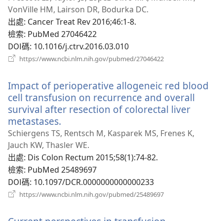
新
VonVille HM, Lairson DR, Bodurka DC.
視
出處
‎: Cancer Treat Rev 2016;46:1-8.
窗）
檢索
‎: PubMed 27046422
DOI碼
‎: 10.1016/j.ctrv.2016.03.010
（開
https://www.ncbi.nlm.nih.gov/pubmed/27046422
啟
新
Impact of perioperative allogeneic red blood
視
窗）
cell transfusion on recurrence and overall
survival after resection of colorectal liver
metastases.
（開
啟
Schiergens TS, Rentsch M, Kasparek MS, Frenes K,
新
Jauch KW, Thasler WE.
視
出處
‎: Dis Colon Rectum 2015;58(1):74-82.
窗）
檢索
‎: PubMed 25489697
DOI碼
‎: 10.1097/DCR.0000000000000233
（開
https://www.ncbi.nlm.nih.gov/pubmed/25489697
啟
新
視