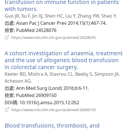
transfusion on immune function in patients
with tumors.
（開
啟
Guo JR, Xu F, Jin XJ, Shen HC, Liu Y, Zhang YW, Shao Y.
新
出處
‎: Asian Pac J Cancer Prev 2014;15(1):467-74.
視
檢索
‎: PubMed 24528076
窗）
（開
https://www.ncbi.nlm.nih.gov/pubmed/24528076
啟
新
A cohort investigation of anaemia, treatment
視
窗）
and the use of allogeneic blood transfusion
in colorectal cancer surgery.
（開
啟
Keeler BD, Mishra A, Stavrou CL, Beeby S, Simpson JA,
新
Acheson AG.
視
出處
‎: Ann Med Surg (Lond) 2016;6:6-11.
窗）
檢索
‎: PubMed 26909150
DOI碼
‎: 10.1016/j.amsu.2015.12.052
（開
https://www.ncbi.nlm.nih.gov/pubmed/26909150
啟
新
Blood transfusions, thrombosis, and
視