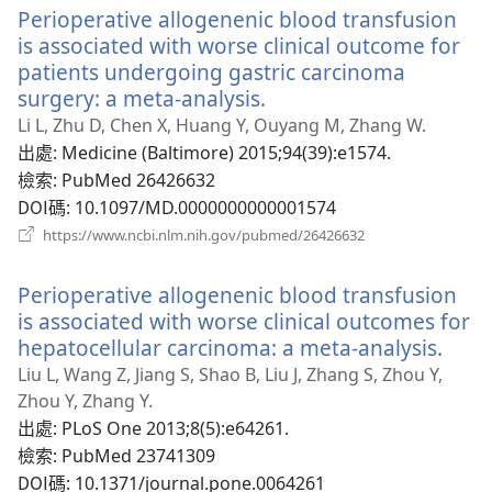
Perioperative allogenenic blood transfusion
視
窗）
is associated with worse clinical outcome for
patients undergoing gastric carcinoma
surgery: a meta-analysis.
（開
啟
Li L, Zhu D, Chen X, Huang Y, Ouyang M, Zhang W.
新
出處
‎: Medicine (Baltimore) 2015;94(39):e1574.
視
檢索
‎: PubMed 26426632
窗）
DOI碼
‎: 10.1097/MD.0000000000001574
（開
https://www.ncbi.nlm.nih.gov/pubmed/26426632
啟
新
Perioperative allogenenic blood transfusion
視
窗）
is associated with worse clinical outcomes for
hepatocellular carcinoma: a meta-analysis.
（開
啟
Liu L, Wang Z, Jiang S, Shao B, Liu J, Zhang S, Zhou Y,
新
Zhou Y, Zhang Y.
視
出處
‎: PLoS One 2013;8(5):e64261.
窗）
檢索
‎: PubMed 23741309
DOI碼
‎: 10.1371/journal.pone.0064261