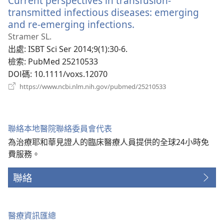
Current perspectives in transfusion-
窗）
transmitted infectious diseases: emerging
and re-emerging infections.
（開
啟
Stramer SL.
新
出處
‎: ISBT Sci Ser 2014;9(1):30-6.
視
檢索
‎: PubMed 25210533
窗）
DOI碼
‎: 10.1111/voxs.12070
（開
https://www.ncbi.nlm.nih.gov/pubmed/25210533
啟
新
視
窗）
聯絡本地醫院聯絡委員會代表
為治療耶和華見證人的臨床醫療人員提供的全球24小時免
費服務。
聯絡
醫療資訊匯總