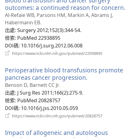
Blood transfusion and cancer surgery
窗）
outcomes: a continued reason for concern.
（開
啟
Al-Refaie WB, Parsons HM, Markin A, Abrams J,
新
Habermann EB.
視
出處
‎: Surgery 2012;152(3):344-54.
窗）
檢索
‎: PubMed 22938895
DOI碼
‎: 10.1016/j.surg.2012.06.008
（開
https://www.ncbi.nlm.nih.gov/pubmed/22938895
啟
新
Perioperative blood transfusions promote
視
窗）
pancreas cancer progression.
（開
啟
Benson D, Barnett CC Jr.
新
出處
‎: J Surg Res 2011;166(2):275-9.
視
檢索
‎: PubMed 20828757
窗）
DOI碼
‎: 10.1016/j.jss.2010.05.059
（開
https://www.ncbi.nlm.nih.gov/pubmed/20828757
啟
新
Impact of allogeneic and autologous
視
窗）