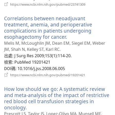
（開
https://www.ncbi.nlm.nih.gov/pubmed/23741309
啟
新
Correlations between neoadjuvant
視
窗）
treatment, anemia, and perioperative
complications in patients undergoing
esophagectomy for cancer.
（開
啟
Melis M, McLoughlin JM, Dean EM, Siegel EM, Weber
新
JM, Shah N, Kelley ST, Karl RC.
視
出處
‎: J Surg Res 2009;153(1):114-20.
窗）
檢索
‎: PubMed 19201421
DOI碼
‎: 10.1016/j.jss.2008.06.005
（開
https://www.ncbi.nlm.nih.gov/pubmed/19201421
啟
新
How low should we go: A systematic review
視
窗）
and meta-analysis of the impact of restrictive
red blood cell transfusion strategies in
oncology.
（開
啟
Prescott LS, Taylor JS, Lopez-Olivo MA, Munsell MF,