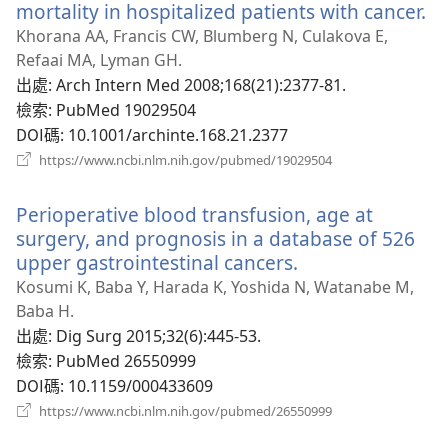
窗）
mortality in hospitalized patients with cancer.
（
啟
Khorana AA, Francis CW, Blumberg N, Culakova E,
新
Refaai MA, Lyman GH.
視
出處
‎: Arch Intern Med 2008;168(21):2377-81.
窗
檢索
‎: PubMed 19029504
DOI碼
‎: 10.1001/archinte.168.21.2377
（開
https://www.ncbi.nlm.nih.gov/pubmed/19029504
啟
新
Perioperative blood transfusion, age at
視
窗）
surgery, and prognosis in a database of 526
upper gastrointestinal cancers.
（開
啟
Kosumi K, Baba Y, Harada K, Yoshida N, Watanabe M,
新
Baba H.
視
出處
‎: Dig Surg 2015;32(6):445-53.
窗）
檢索
‎: PubMed 26550999
DOI碼
‎: 10.1159/000433609
（開
https://www.ncbi.nlm.nih.gov/pubmed/26550999
啟
新