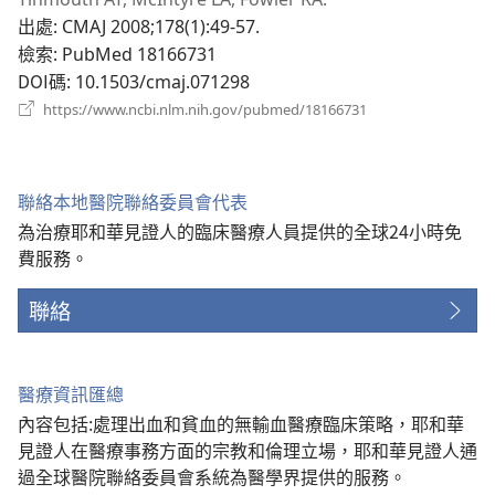
新
出處
‎: CMAJ 2008;178(1):49-57.
視
檢索
‎: PubMed 18166731
窗）
DOI碼
‎: 10.1503/cmaj.071298
（開
https://www.ncbi.nlm.nih.gov/pubmed/18166731
啟
新
視
窗）
聯絡本地醫院聯絡委員會代表
為治療耶和華見證人的臨床醫療人員提供的全球24小時免
費服務。
聯絡
醫療資訊匯總
內容包括:處理出血和貧血的無輸血醫療臨床策略，耶和華
見證人在醫療事務方面的宗教和倫理立場，耶和華見證人通
過全球醫院聯絡委員會系統為醫學界提供的服務。