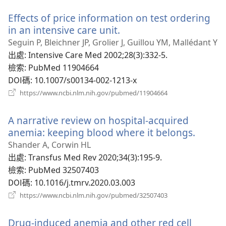
新
Effects of price information on test ordering
視
窗）
in an intensive care unit.
（開
啟
Seguin P, Bleichner JP, Grolier J, Guillou YM, Mallédant Y
新
出處
‎: Intensive Care Med 2002;28(3):332-5.
視
檢索
‎: PubMed 11904664
窗）
DOI碼
‎: 10.1007/s00134-002-1213-x
（開
https://www.ncbi.nlm.nih.gov/pubmed/11904664
啟
新
A narrative review on hospital-acquired
視
窗）
anemia: keeping blood where it belongs.
（開
啟
Shander A, Corwin HL
新
出處
‎: Transfus Med Rev 2020;34(3):195-9.
視
檢索
‎: PubMed 32507403
窗）
DOI碼
‎: 10.1016/j.tmrv.2020.03.003
（開
https://www.ncbi.nlm.nih.gov/pubmed/32507403
啟
新
Drug-induced anemia and other red cell
視