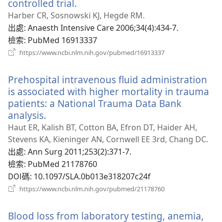
controlled trial.
（開
啟
Harber CR, Sosnowski KJ, Hegde RM.
新
出處
‎: Anaesth Intensive Care 2006;34(4):434-7.
視
檢索
‎: PubMed 16913337
窗）
（開
https://www.ncbi.nlm.nih.gov/pubmed/16913337
啟
新
Prehospital intravenous fluid administration
視
窗）
is associated with higher mortality in trauma
patients: a National Trauma Data Bank
analysis.
（開
啟
Haut ER, Kalish BT, Cotton BA, Efron DT, Haider AH,
新
Stevens KA, Kieninger AN, Cornwell EE 3rd, Chang DC.
視
出處
‎: Ann Surg 2011;253(2):371-7.
窗）
檢索
‎: PubMed 21178760
DOI碼
‎: 10.1097/SLA.0b013e318207c24f
（開
https://www.ncbi.nlm.nih.gov/pubmed/21178760
啟
新
Blood loss from laboratory testing, anemia,
視