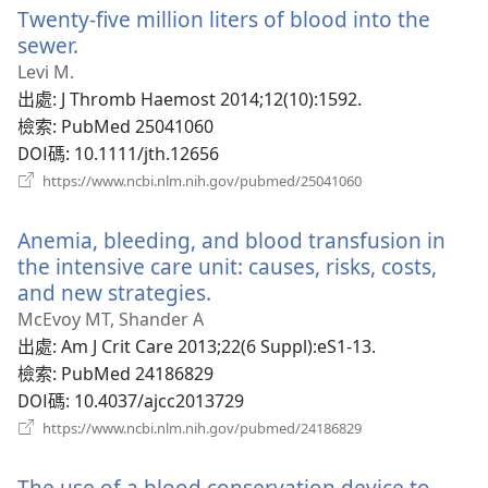
Twenty-five million liters of blood into the
視
窗）
sewer.
（開
啟
Levi M.
新
出處
‎: J Thromb Haemost 2014;12(10):1592.
視
檢索
‎: PubMed 25041060
窗）
DOI碼
‎: 10.1111/jth.12656
（開
https://www.ncbi.nlm.nih.gov/pubmed/25041060
啟
新
Anemia, bleeding, and blood transfusion in
視
窗）
the intensive care unit: causes, risks, costs,
and new strategies.
（開
啟
McEvoy MT, Shander A
新
出處
‎: Am J Crit Care 2013;22(6 Suppl):eS1-13.
視
檢索
‎: PubMed 24186829
窗）
DOI碼
‎: 10.4037/ajcc2013729
（開
https://www.ncbi.nlm.nih.gov/pubmed/24186829
啟
新
The use of a blood conservation device to
視