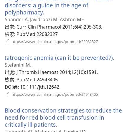
窗）
disorders: a guide in the age of
polypharmacy.
（開
啟
Shander A, Javidroozi M, Ashton ME.
新
出處
‎: Curr Clin Pharmacol 2011;6(4):295-303.
視
檢索
‎: PubMed 22082327
窗）
（開
https://www.ncbi.nlm.nih.gov/pubmed/22082327
啟
新
Iatrogenic anemia (can it be prevented?).
（開
視
窗）
啟
Stefanini M.
新
出處
‎: J Thromb Haemost 2014;12(10):1591.
視
檢索
‎: PubMed 24943405
窗）
DOI碼
‎: 10.1111/jth.12642
（開
https://www.ncbi.nlm.nih.gov/pubmed/24943405
啟
新
Blood conservation strategies to reduce the
視
窗）
need for red blood cell transfusion in
critically ill patients.
（開
啟
Tinmouth AT, McIntyre LA, Fowler RA.