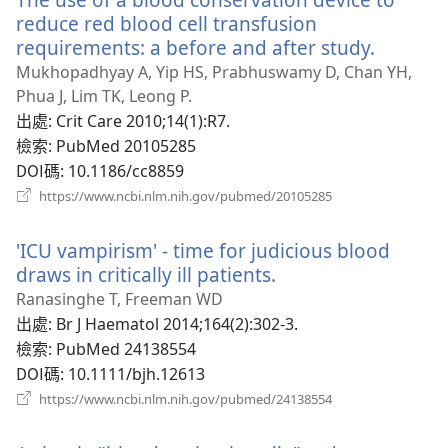
窗）
reduce red blood cell transfusion
requirements: a before and after study.
（開
啟
Mukhopadhyay A, Yip HS, Prabhuswamy D, Chan YH,
新
Phua J, Lim TK, Leong P.
視
出處
‎: Crit Care 2010;14(1):R7.
窗）
檢索
‎: PubMed 20105285
DOI碼
‎: 10.1186/cc8859
（開
https://www.ncbi.nlm.nih.gov/pubmed/20105285
啟
新
'ICU vampirism' - time for judicious blood
視
窗）
draws in critically ill patients.
（開
啟
Ranasinghe T, Freeman WD
新
出處
‎: Br J Haematol 2014;164(2):302-3.
視
檢索
‎: PubMed 24138554
窗）
DOI碼
‎: 10.1111/bjh.12613
（開
https://www.ncbi.nlm.nih.gov/pubmed/24138554
啟
新