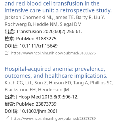
窗）
and red blood cell transfusion in the
intensive care unit: a retrospective study.
（開
啟
Jackson Chornenki NL, James TE, Barty R, Liu Y,
新
Rochwerg B, Heddle NM, Siegal DM
視
出處
‎: Transfusion 2020;60(2):256-61.
窗）
檢索
‎: PubMed 31883275
DOI碼
‎: 10.1111/trf.15649
（開
https://www.ncbi.nlm.nih.gov/pubmed/31883275
啟
新
Hospital-acquired anemia: prevalence,
視
窗）
outcomes, and healthcare implications.
（開
啟
Koch CG, Li L, Sun Z, Hixson ED, Tang A, Phillips SC,
新
Blackstone EH, Henderson JM.
視
出處
‎: J Hosp Med 2013;8(9):506-12.
窗）
檢索
‎: PubMed 23873739
DOI碼
‎: 10.1002/jhm.2061
（開
https://www.ncbi.nlm.nih.gov/pubmed/23873739
啟
新