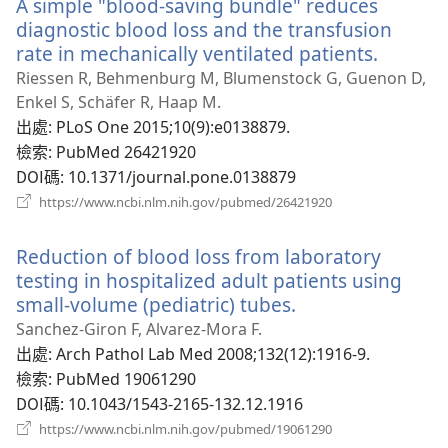
A simple "blood-saving bundle" reduces
視
窗）
diagnostic blood loss and the transfusion
rate in mechanically ventilated patients.
（開
啟
Riessen R, Behmenburg M, Blumenstock G, Guenon D,
新
Enkel S, Schäfer R, Haap M.
視
出處
‎: PLoS One 2015;10(9):e0138879.
窗）
檢索
‎: PubMed 26421920
DOI碼
‎: 10.1371/journal.pone.0138879
（開
https://www.ncbi.nlm.nih.gov/pubmed/26421920
啟
新
Reduction of blood loss from laboratory
視
窗）
testing in hospitalized adult patients using
small-volume (pediatric) tubes.
（開
啟
Sanchez-Giron F, Alvarez-Mora F.
新
出處
‎: Arch Pathol Lab Med 2008;132(12):1916-9.
視
檢索
‎: PubMed 19061290
窗）
DOI碼
‎: 10.1043/1543-2165-132.12.1916
（開
https://www.ncbi.nlm.nih.gov/pubmed/19061290
啟