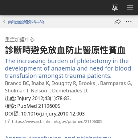
更
顯
改
示
藥物治療和外科手術
網
選
站
單
重症加護中心
語
診斷時避免放血防止醫原性貧血
言
The increasing burden of phlebotomy in the
development of anaemia and need for blood
transfusion amongst trauma patients.
（開
啟
Branco BC, Inaba K, Doughty R, Brooks J, Barmparas G,
新
Shulman I, Nelson J, Demetriades D.
視
出處
‎: Injury 2012;43(1):78-83.
窗）
檢索
‎: PubMed 21196005
DOI碼
‎: 10.1016/j.injury.2010.12.003
（開
https://www.ncbi.nlm.nih.gov/pubmed/21196005
啟
新
視