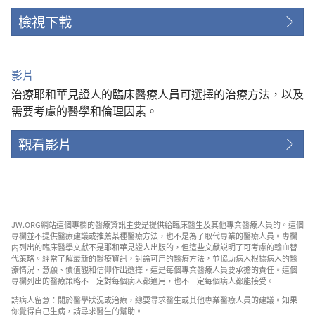
檢視下載
影片
治療耶和華見證人的臨床醫療人員可選擇的治療方法，以及
需要考慮的醫學和倫理因素。
觀看影片
JW.ORG網站這個專欄的醫療資訊主要是提供給臨床醫生及其他專業醫療人員的。這個
專欄並不提供醫療建議或推薦某種醫療方法，也不是為了取代專業的醫療人員。專欄
内列出的臨床醫學文獻不是耶和華見證人出版的，但這些文獻説明了可考慮的輸血替
代策略。經常了解最新的醫療資訊，討論可用的醫療方法，並協助病人根據病人的醫
療情況、意願、價值觀和信仰作出選擇，這是每個專業醫療人員要承擔的責任。這個
專欄列出的醫療策略不一定對每個病人都適用，也不一定每個病人都能接受。
請病人留意：關於醫學狀況或治療，總要尋求醫生或其他專業醫療人員的建議。如果
你覺得自己生病，請尋求醫生的幫助。