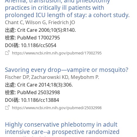
Anemia, transfusion, and phlebotomy
窗）
practices in critically ill patients with
prolonged ICU length of stay: a cohort study.
（
啟
Chant C, Wilson G, Friedrich JO
新
出處
‎: Crit Care 2006;10(5):R140.
視
檢索
‎: PubMed 17002795
窗
DOI碼
‎: 10.1186/cc5054
（開
https://www.ncbi.nlm.nih.gov/pubmed/17002795
啟
新
Savoring every drop—vampire or mosquito?
（
視
窗）
啟
Fischer DP, Zacharowski KD, Meybohm P.
新
出處
‎: Crit Care 2014;18(3):306.
視
檢索
‎: PubMed 25032998
窗
DOI碼
‎: 10.1186/cc13884
（開
https://www.ncbi.nlm.nih.gov/pubmed/25032998
啟
新
Highly conservative phlebotomy in adult
視
窗）
intensive care--a prospective randomized