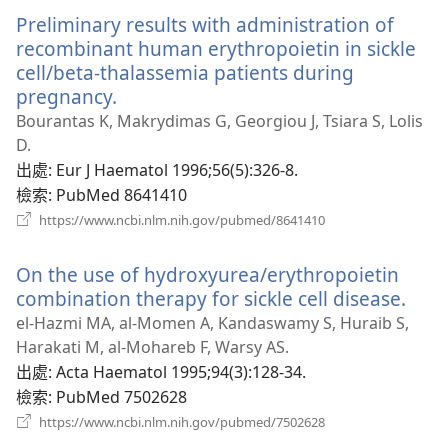
新
Preliminary results with administration of
視
窗）
recombinant human erythropoietin in sickle
cell/beta-thalassemia patients during
pregnancy.
（開
啟
Bourantas K, Makrydimas G, Georgiou J, Tsiara S, Lolis
新
D.
視
出處
‎: Eur J Haematol 1996;56(5):326-8.
窗）
檢索
‎: PubMed 8641410
（開
https://www.ncbi.nlm.nih.gov/pubmed/8641410
啟
新
On the use of hydroxyurea/erythropoietin
視
窗）
combination therapy for sickle cell disease.
（開
啟
el-Hazmi MA, al-Momen A, Kandaswamy S, Huraib S,
新
Harakati M, al-Mohareb F, Warsy AS.
視
出處
‎: Acta Haematol 1995;94(3):128-34.
窗）
檢索
‎: PubMed 7502628
（開
https://www.ncbi.nlm.nih.gov/pubmed/7502628
啟