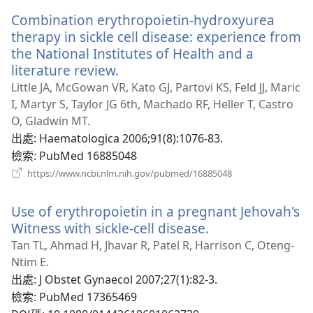
新
Combination erythropoietin-hydroxyurea
視
窗）
therapy in sickle cell disease: experience from
the National Institutes of Health and a
literature review.
（開
啟
Little JA, McGowan VR, Kato GJ, Partovi KS, Feld JJ, Maric
新
I, Martyr S, Taylor JG 6th, Machado RF, Heller T, Castro
視
O, Gladwin MT.
窗）
出處
‎: Haematologica 2006;91(8):1076-83.
檢索
‎: PubMed 16885048
（開
https://www.ncbi.nlm.nih.gov/pubmed/16885048
啟
新
Use of erythropoietin in a pregnant Jehovah's
視
窗）
Witness with sickle-cell disease.
（開
啟
Tan TL, Ahmad H, Jhavar R, Patel R, Harrison C, Oteng-
新
Ntim E.
視
出處
‎: J Obstet Gynaecol 2007;27(1):82-3.
窗）
檢索
‎: PubMed 17365469