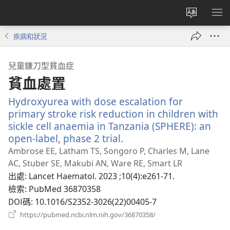
更
顯
改
示
疾病和狀況
網
選
站
單
兒童鎌刀型貧血症
語
貧血處置
言
Hydroxyurea with dose escalation for
primary stroke risk reduction in children with
sickle cell anaemia in Tanzania (SPHERE): an
open-label, phase 2 trial.
（開
啟
Ambrose EE, Latham TS, Songoro P, Charles M, Lane
新
AC, Stuber SE, Makubi AN, Ware RE, Smart LR
視
出處
‎: Lancet Haematol. 2023 ;10(4):e261-71.
窗）
檢索
‎: PubMed 36870358
DOI碼
‎: 10.1016/S2352-3026(22)00405-7
（開
https://pubmed.ncbi.nlm.nih.gov/36870358/
啟