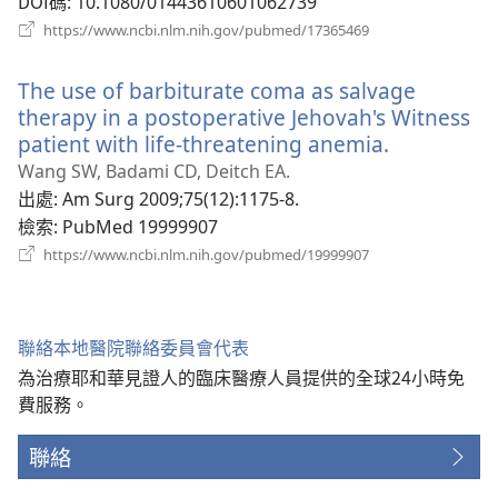
DOI碼
‎: 10.1080/01443610601062739
（開
https://www.ncbi.nlm.nih.gov/pubmed/17365469
啟
新
The use of barbiturate coma as salvage
視
窗）
therapy in a postoperative Jehovah's Witness
patient with life-threatening anemia.
（開
啟
Wang SW, Badami CD, Deitch EA.
新
出處
‎: Am Surg 2009;75(12):1175-8.
視
檢索
‎: PubMed 19999907
窗）
（開
https://www.ncbi.nlm.nih.gov/pubmed/19999907
啟
新
視
窗）
聯絡本地醫院聯絡委員會代表
為治療耶和華見證人的臨床醫療人員提供的全球24小時免
費服務。
聯絡