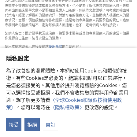
JW.ORG網站這個專欄的醫療資訊主要是提供給臨床醫生及其他專業醫療人員的。這個
專欄並不提供醫療建議或推薦某種醫療方法，也不是為了取代專業的醫療人員。專欄
内列出的臨床醫學文獻不是耶和華見證人出版的，但這些文獻説明了可考慮的輸血替
代策略。經常了解最新的醫療資訊，討論可用的醫療方法，並協助病人根據病人的醫
療情況、意願、價值觀和信仰作出選擇，這是每個專業醫療人員要承擔的責任。這個
專欄列出的醫療策略不一定對每個病人都適用，也不一定每個病人都能接受。
請病人留意：關於醫學狀況或治療，總要尋求醫生或其他專業醫療人員的建議。如果
你覺得自己生病，請尋求醫生的幫助。
使用本網站即表示你接受網站
使用條款
的全部内容。
隱私設定
為了改善您的瀏覽體驗，本網站使用Cookies和類似的技
設定外觀
術。有些Cookies是必要的，能讓本網站可以正常運行，
是您必須接受的。其他用於提升瀏覽體驗的Cookies，您
可以選擇接受或拒絕。我們不會收集您的資料用作商業用
途。想了解更多請看
〈全球Cookies和類似技術使用政
Copyright
© 2026 Watch Tower Bible and Tract Society of Pennsylvania.
策〉
。您可以隨時在
〈隱私權政策〉
更改您的設定。
使用條款
|
隱私權政策
|
隱私設定
接受
拒絕
自訂