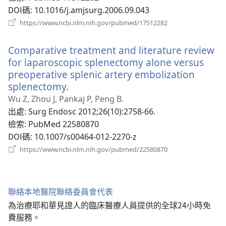
DOI碼
‎: 10.1016/j.amjsurg.2006.09.043
（開
https://www.ncbi.nlm.nih.gov/pubmed/17512282
啟
新
Comparative treatment and literature review
視
窗）
for laparoscopic splenectomy alone versus
preoperative splenic artery embolization
splenectomy.
（開
啟
Wu Z, Zhou J, Pankaj P, Peng B.
新
出處
‎: Surg Endosc 2012;26(10):2758-66.
視
檢索
‎: PubMed 22580870
窗）
DOI碼
‎: 10.1007/s00464-012-2270-z
（開
https://www.ncbi.nlm.nih.gov/pubmed/22580870
啟
新
視
窗）
聯絡本地醫院聯絡委員會代表
為治療耶和華見證人的臨床醫療人員提供的全球24小時免
費服務。