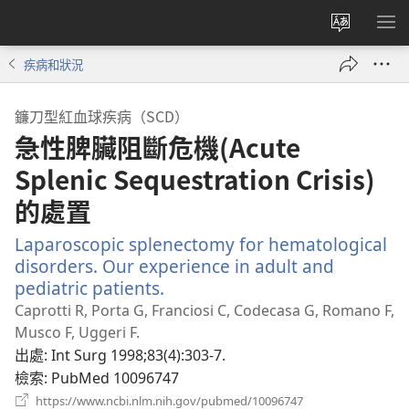
更
顯
改
示
疾病和狀況
網
選
站
單
鐮刀型紅血球疾病（SCD）
語
急性脾臟阻斷危機(Acute
言
Splenic Sequestration Crisis)
的處置
Laparoscopic splenectomy for hematological
disorders. Our experience in adult and
pediatric patients.
（開
啟
Caprotti R, Porta G, Franciosi C, Codecasa G, Romano F,
新
Musco F, Uggeri F.
視
出處
‎: Int Surg 1998;83(4):303-7.
窗）
檢索
‎: PubMed 10096747
（開
https://www.ncbi.nlm.nih.gov/pubmed/10096747