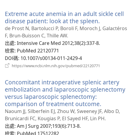
啟
新
Extreme acute anemia in an adult sickle cell
視
窗）
disease patient: look at the spleen.
（開
啟
de Prost N, Bartolucci P, Boroli F, Moroch J, Galactéros
新
F, Brun-Buisson C, Thille AW.
視
出處
‎: Intensive Care Med 2012;38(2):337-8.
窗）
檢索
‎: PubMed 22120771
DOI碼
‎: 10.1007/s00134-011-2429-4
（開
https://www.ncbi.nlm.nih.gov/pubmed/22120771
啟
新
Concomitant intraoperative splenic artery
視
窗）
embolization and laparoscopic splenectomy
versus laparoscopic splenectomy:
comparison of treatment outcome.
（開
啟
Naoum JJ, Silberfein EJ, Zhou W, Sweeney JF, Albo D,
新
Brunicardi FC, Kougias P, El Sayed HF, Lin PH.
視
出處
‎: Am J Surg 2007;193(6):713-8.
窗）
檢索
‎: PubMed 17512282