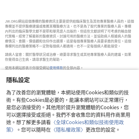
JW.ORG網站這個專欄的醫療資訊主要是提供給臨床醫生及其他專業醫療人員的。這個
專欄並不提供醫療建議或推薦某種醫療方法，也不是為了取代專業的醫療人員。專欄
内列出的臨床醫學文獻不是耶和華見證人出版的，但這些文獻説明了可考慮的輸血替
代策略。經常了解最新的醫療資訊，討論可用的醫療方法，並協助病人根據病人的醫
療情況、意願、價值觀和信仰作出選擇，這是每個專業醫療人員要承擔的責任。這個
專欄列出的醫療策略不一定對每個病人都適用，也不一定每個病人都能接受。
請病人留意：關於醫學狀況或治療，總要尋求醫生或其他專業醫療人員的建議。如果
你覺得自己生病，請尋求醫生的幫助。
使用本網站即表示你接受網站
使用條款
的全部内容。
隱私設定
為了改善您的瀏覽體驗，本網站使用Cookies和類似的技
設定外觀
術。有些Cookies是必要的，能讓本網站可以正常運行，
是您必須接受的。其他用於提升瀏覽體驗的Cookies，您
可以選擇接受或拒絕。我們不會收集您的資料用作商業用
途。想了解更多請看
〈全球Cookies和類似技術使用政
Copyright
© 2026 Watch Tower Bible and Tract Society of Pennsylvania.
策〉
。您可以隨時在
〈隱私權政策〉
更改您的設定。
使用條款
|
隱私權政策
|
隱私設定