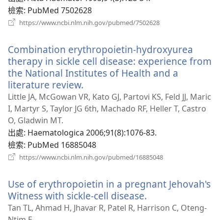
窗）
檢索
‎: PubMed 7502628
（開
https://www.ncbi.nlm.nih.gov/pubmed/7502628
啟
新
Combination erythropoietin-hydroxyurea
視
窗）
therapy in sickle cell disease: experience from
the National Institutes of Health and a
literature review.
（開
啟
Little JA, McGowan VR, Kato GJ, Partovi KS, Feld JJ, Maric
新
I, Martyr S, Taylor JG 6th, Machado RF, Heller T, Castro
視
O, Gladwin MT.
窗）
出處
‎: Haematologica 2006;91(8):1076-83.
檢索
‎: PubMed 16885048
（開
https://www.ncbi.nlm.nih.gov/pubmed/16885048
啟
新
Use of erythropoietin in a pregnant Jehovah's
視
窗）
Witness with sickle-cell disease.
（開
啟
Tan TL, Ahmad H, Jhavar R, Patel R, Harrison C, Oteng-
新
Ntim E.