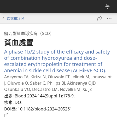
更
改
疾病和狀況
網
站
鐮刀型紅血球疾病（SCD）
語
貧血處置
言
A phase 1b/2 study of the efficacy and safety
of combination hydroxyurea and dose-
escalated erythropoietin for treatment of
anemia in sickle cell disease (ACHiEvE-SCD).
（開
啟
Adeyemo TA, Kiriza N, Oluwole FT, Jelinek M, Jonassaint
新
J, Oluwole O, Saber C, Philips BJ, Akinsanya OJD,
視
Osunkalu VO, DeCastro LM, Novelli EM, Xu JZ
窗）
出處
‎: Blood 2024;144(Suppl 1):178-9.
檢索
‎: DOI
DOI碼
‎: 10.1182/blood-2024-205261