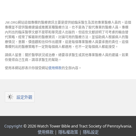
JW.ORG網站這個專欄的醫療資訊主要是提供給臨床醫生及其他專業醫療人員的。這個
專欄並不提供醫療建議或推薦某種醫療方法，也不是為了取代專業的醫療人員。專欄
内列出的臨床醫學文獻不是耶和華見證人出版的，但這些文獻説明了可考慮的輸血替
代策略。經常了解最新的醫療資訊，討論可用的醫療方法，並協助病人根據病人的醫
療情況、意願、價值觀和信仰作出選擇，這是每個專業醫療人員要承擔的責任。這個
專欄列出的醫療策略不一定對每個病人都適用，也不一定每個病人都能接受。
請病人留意：關於醫學狀況或治療，總要尋求醫生或其他專業醫療人員的建議。如果
你覺得自己生病，請尋求醫生的幫助。
使用本網站即表示你接受網站
使用條款
的全部内容。
設定外觀
Copyright
© 2026 Watch Tower Bible and Tract Society of Pennsylvania.
使用條款
|
隱私權政策
|
隱私設定