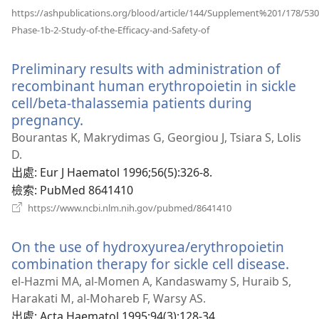
https://ashpublications.org/blood/article/144/Supplement%201/178/530
（開
Phase-1b-2-Study-of-the-Efficacy-and-Safety-of
啟
新
Preliminary results with administration of
視
窗）
recombinant human erythropoietin in sickle
cell/beta-thalassemia patients during
pregnancy.
（開
啟
Bourantas K, Makrydimas G, Georgiou J, Tsiara S, Lolis
新
D.
視
出處
‎: Eur J Haematol 1996;56(5):326-8.
窗）
檢索
‎: PubMed 8641410
（開
https://www.ncbi.nlm.nih.gov/pubmed/8641410
啟
新
On the use of hydroxyurea/erythropoietin
視
窗）
combination therapy for sickle cell disease.
（開
啟
el-Hazmi MA, al-Momen A, Kandaswamy S, Huraib S,
新
Harakati M, al-Mohareb F, Warsy AS.
視
出處
‎: Acta Haematol 1995;94(3):128-34.