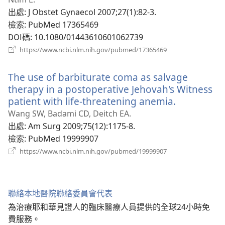
視
出處
‎: J Obstet Gynaecol 2007;27(1):82-3.
窗）
檢索
‎: PubMed 17365469
DOI碼
‎: 10.1080/01443610601062739
（開
https://www.ncbi.nlm.nih.gov/pubmed/17365469
啟
新
The use of barbiturate coma as salvage
視
窗）
therapy in a postoperative Jehovah's Witness
patient with life-threatening anemia.
（開
啟
Wang SW, Badami CD, Deitch EA.
新
出處
‎: Am Surg 2009;75(12):1175-8.
視
檢索
‎: PubMed 19999907
窗）
（開
https://www.ncbi.nlm.nih.gov/pubmed/19999907
啟
新
視
窗）
聯絡本地醫院聯絡委員會代表
為治療耶和華見證人的臨床醫療人員提供的全球24小時免
費服務。