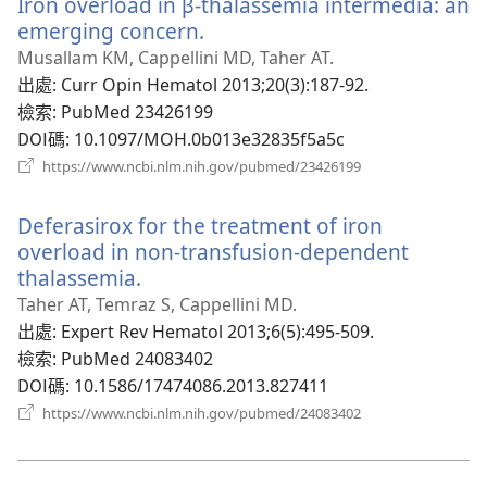
Iron overload in β-thalassemia intermedia: an
視
窗）
emerging concern.
（開
啟
Musallam KM, Cappellini MD, Taher AT.
新
出處
‎: Curr Opin Hematol 2013;20(3):187-92.
視
檢索
‎: PubMed 23426199
窗）
DOI碼
‎: 10.1097/MOH.0b013e32835f5a5c
（開
https://www.ncbi.nlm.nih.gov/pubmed/23426199
啟
新
Deferasirox for the treatment of iron
視
窗）
overload in non-transfusion-dependent
thalassemia.
（開
啟
Taher AT, Temraz S, Cappellini MD.
新
出處
‎: Expert Rev Hematol 2013;6(5):495-509.
視
檢索
‎: PubMed 24083402
窗）
DOI碼
‎: 10.1586/17474086.2013.827411
（開
https://www.ncbi.nlm.nih.gov/pubmed/24083402
啟
新
視