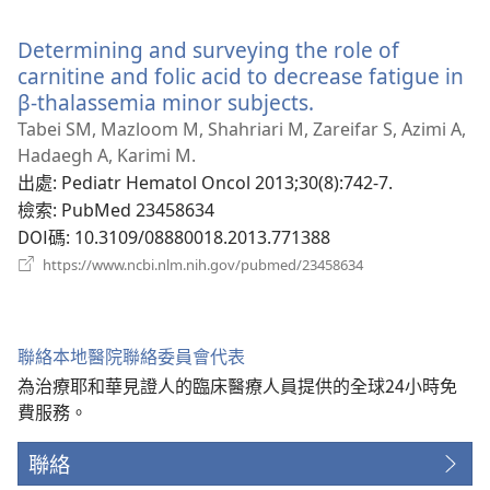
啟
新
Determining and surveying the role of
視
窗）
carnitine and folic acid to decrease fatigue in
β-thalassemia minor subjects.
（開
啟
Tabei SM, Mazloom M, Shahriari M, Zareifar S, Azimi A,
新
Hadaegh A, Karimi M.
視
出處
‎: Pediatr Hematol Oncol 2013;30(8):742-7.
窗）
檢索
‎: PubMed 23458634
DOI碼
‎: 10.3109/08880018.2013.771388
（開
https://www.ncbi.nlm.nih.gov/pubmed/23458634
啟
新
視
窗）
聯絡本地醫院聯絡委員會代表
為治療耶和華見證人的臨床醫療人員提供的全球24小時免
費服務。
聯絡