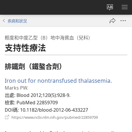
更
顯
改
示
疾病和狀況
網
選
站
單
輕度和中度乙型（Β）地中海貧血（兒科）
語
支持性療法
言
排鐵劑（鐵螯合劑）
Iron out for nontransfused thalassemia.
（開
啟
Marks PW.
新
出處
‎: Blood 2012;120(5):928-9.
視
檢索
‎: PubMed 22859709
窗）
DOI碼
‎: 10.1182/blood-2012-06-433227
（開
https://www.ncbi.nlm.nih.gov/pubmed/22859709
啟
新