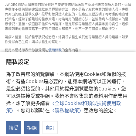
JW.ORG網站這個專欄的醫療資訊主要是提供給臨床醫生及其他專業醫療人員的。這個
專欄並不提供醫療建議或推薦某種醫療方法，也不是為了取代專業的醫療人員。專欄
内列出的臨床醫學文獻不是耶和華見證人出版的，但這些文獻説明了可考慮的輸血替
代策略。經常了解最新的醫療資訊，討論可用的醫療方法，並協助病人根據病人的醫
療情況、意願、價值觀和信仰作出選擇，這是每個專業醫療人員要承擔的責任。這個
專欄列出的醫療策略不一定對每個病人都適用，也不一定每個病人都能接受。
請病人留意：關於醫學狀況或治療，總要尋求醫生或其他專業醫療人員的建議。如果
你覺得自己生病，請尋求醫生的幫助。
使用本網站即表示你接受網站
使用條款
的全部内容。
隱私設定
為了改善您的瀏覽體驗，本網站使用Cookies和類似的技
設定外觀
術。有些Cookies是必要的，能讓本網站可以正常運行，
是您必須接受的。其他用於提升瀏覽體驗的Cookies，您
可以選擇接受或拒絕。我們不會收集您的資料用作商業用
途。想了解更多請看
〈全球Cookies和類似技術使用政
Copyright
© 2026 Watch Tower Bible and Tract Society of Pennsylvania.
策〉
。您可以隨時在
〈隱私權政策〉
更改您的設定。
使用條款
|
隱私權政策
|
隱私設定
接受
拒絕
自訂