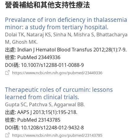
窗）
營養補給和其他支持性療法
Prevalance of iron deficiency in thalassemia
minor: a study from tertiary hospital.
（開
啟
Dolai TK, Nataraj KS, Sinha N, Mishra S, Bhattacharya
新
M, Ghosh MK.
視
出處
‎: Indian J Hematol Blood Transfus 2012;28(1):7-9.
窗）
檢索
‎: PubMed 23449336
DOI碼
‎: 10.1007/s12288-011-0088-9
（開
https://www.ncbi.nlm.nih.gov/pubmed/23449336
啟
新
Therapeutic roles of curcumin: lessons
視
窗）
learned from clinical trials.
（開
啟
Gupta SC, Patchva S, Aggarwal BB.
新
出處
‎: AAPS J 2013;15(1):195-218.
視
檢索
‎: PubMed 23143785
窗）
DOI碼
‎: 10.1208/s12248-012-9432-8
（開
https://www.ncbi.nlm.nih.gov/pubmed/23143785