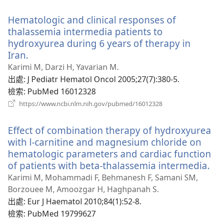
啟
新
Hematologic and clinical responses of
視
窗）
thalassemia intermedia patients to
hydroxyurea during 6 years of therapy in
Iran.
（開
啟
Karimi M, Darzi H, Yavarian M.
新
出處
‎: J Pediatr Hematol Oncol 2005;27(7):380-5.
視
檢索
‎: PubMed 16012328
窗）
（開
https://www.ncbi.nlm.nih.gov/pubmed/16012328
啟
新
Effect of combination therapy of hydroxyurea
視
窗）
with l-carnitine and magnesium chloride on
hematologic parameters and cardiac function
of patients with beta-thalassemia intermedia.
（
啟
Karimi M, Mohammadi F, Behmanesh F, Samani SM,
新
Borzouee M, Amoozgar H, Haghpanah S.
視
出處
‎: Eur J Haematol 2010;84(1):52-8.
窗
檢索
‎: PubMed 19799627