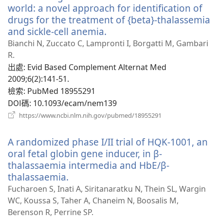
world: a novel approach for identification of
drugs for the treatment of {beta}-thalassemia
and sickle-cell anemia.
（開
啟
Bianchi N, Zuccato C, Lampronti I, Borgatti M, Gambari
新
R.
視
出處
‎: Evid Based Complement Alternat Med
窗）
2009;6(2):141-51.
檢索
‎: PubMed 18955291
DOI碼
‎: 10.1093/ecam/nem139
（開
https://www.ncbi.nlm.nih.gov/pubmed/18955291
啟
新
A randomized phase I/II trial of HQK-1001, an
視
窗）
oral fetal globin gene inducer, in β-
thalassaemia intermedia and HbE/β-
thalassaemia.
（開
啟
Fucharoen S, Inati A, Siritanaratku N, Thein SL, Wargin
新
WC, Koussa S, Taher A, Chaneim N, Boosalis M,
視
Berenson R, Perrine SP.