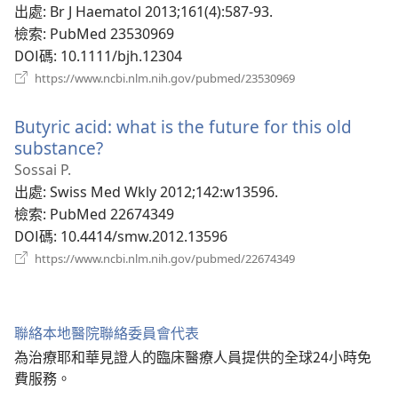
窗）
出處
‎: Br J Haematol 2013;161(4):587-93.
檢索
‎: PubMed 23530969
DOI碼
‎: 10.1111/bjh.12304
（開
https://www.ncbi.nlm.nih.gov/pubmed/23530969
啟
新
Butyric acid: what is the future for this old
視
窗）
substance?
（開
啟
Sossai P.
新
出處
‎: Swiss Med Wkly 2012;142:w13596.
視
檢索
‎: PubMed 22674349
窗）
DOI碼
‎: 10.4414/smw.2012.13596
（開
https://www.ncbi.nlm.nih.gov/pubmed/22674349
啟
新
視
窗）
聯絡本地醫院聯絡委員會代表
為治療耶和華見證人的臨床醫療人員提供的全球24小時免
費服務。