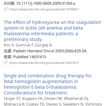
DOI碼
‎: 10.1111/j.1600-0609.2009.01356.x
（開
https://www.ncbi.nlm.nih.gov/pubmed/19799627
啟
新
The effect of hydroxyurea on the coagulation
視
窗）
system in sickle cell anemia and beta-
thalassemia intermedia patients: a
preliminary study.
（開
啟
Koc A, Gumruk F, Gurgey A.
新
出處
‎: Pediatr Hematol Oncol 2003;20(6):429-34.
視
檢索
‎: PubMed 14631615
窗）
（開
https://www.ncbi.nlm.nih.gov/pubmed/14631615
啟
新
Single and combination drug therapy for
視
窗）
fetal hemoglobin augmentation in
hemoglobin E-beta 0-thalassemia:
Considerations for treatment.
（開
啟
Singer ST, Kuypers FA, Olivieri NF, Weatherall DJ,
新
Mignacca R, Coates TD, Davies S, Sweeters N, Vichinsky