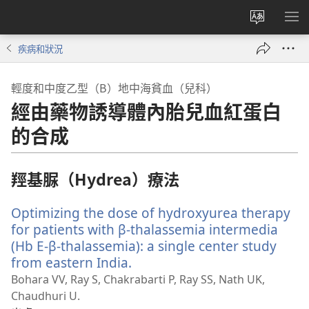
更
顯
改
示
疾病和狀況
網
選
站
單
輕度和中度乙型（Β）地中海貧血（兒科）
語
經由藥物誘導體內胎兒血紅蛋白
言
的合成
羥基脲（Hydrea）療法
Optimizing the dose of hydroxyurea therapy
for patients with β-thalassemia intermedia
(Hb E-β-thalassemia): a single center study
from eastern India.
（開
啟
Bohara VV, Ray S, Chakrabarti P, Ray SS, Nath UK,
新
Chaudhuri U.