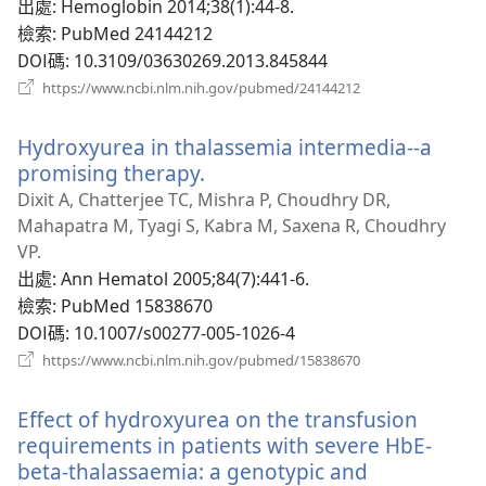
視
出處
‎: Hemoglobin 2014;38(1):44-8.
窗）
檢索
‎: PubMed 24144212
DOI碼
‎: 10.3109/03630269.2013.845844
（開
https://www.ncbi.nlm.nih.gov/pubmed/24144212
啟
新
Hydroxyurea in thalassemia intermedia--a
視
窗）
promising therapy.
（開
啟
Dixit A, Chatterjee TC, Mishra P, Choudhry DR,
新
Mahapatra M, Tyagi S, Kabra M, Saxena R, Choudhry
視
VP.
窗）
出處
‎: Ann Hematol 2005;84(7):441-6.
檢索
‎: PubMed 15838670
DOI碼
‎: 10.1007/s00277-005-1026-4
（開
https://www.ncbi.nlm.nih.gov/pubmed/15838670
啟
新
Effect of hydroxyurea on the transfusion
視
窗）
requirements in patients with severe HbE-
beta-thalassaemia: a genotypic and