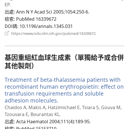
視
EP.
窗）
出處
‎: Ann N Y Acad Sci 2005;1054:250-6.
檢索
‎: PubMed 16339672
DOI碼
‎: 10.1196/annals.1345.031
（開
https://www.ncbi.nlm.nih.gov/pubmed/16339672
啟
新
視
窗）
基因重組紅血球生成素（單獨給予或合併
其他製劑）
Treatment of beta-thalassemia patients with
recombinant human erythropoietin: effect on
transfusion requirements and soluble
adhesion molecules.
（開
啟
Chaidos A, Makis A, Hatzimichael E, Tsiara S, Gouva M,
新
Tzouvara E, Bourantas KL.
視
出處
‎: Acta Haematol 2004;111(4):189-95.
窗）
檢索
‎: PubMed 15153710