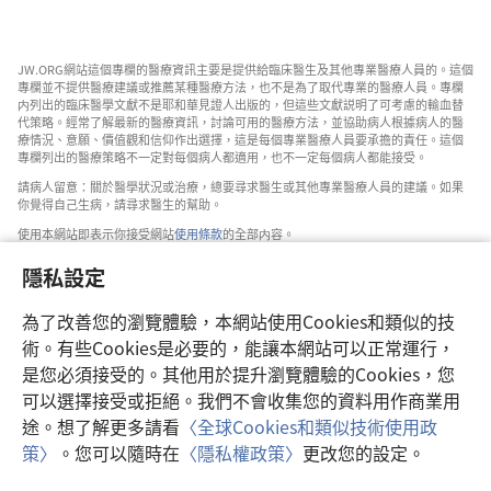
JW.ORG網站這個專欄的醫療資訊主要是提供給臨床醫生及其他專業醫療人員的。這個
專欄並不提供醫療建議或推薦某種醫療方法，也不是為了取代專業的醫療人員。專欄
内列出的臨床醫學文獻不是耶和華見證人出版的，但這些文獻説明了可考慮的輸血替
代策略。經常了解最新的醫療資訊，討論可用的醫療方法，並協助病人根據病人的醫
療情況、意願、價值觀和信仰作出選擇，這是每個專業醫療人員要承擔的責任。這個
專欄列出的醫療策略不一定對每個病人都適用，也不一定每個病人都能接受。
請病人留意：關於醫學狀況或治療，總要尋求醫生或其他專業醫療人員的建議。如果
你覺得自己生病，請尋求醫生的幫助。
使用本網站即表示你接受網站
使用條款
的全部内容。
隱私設定
為了改善您的瀏覽體驗，本網站使用Cookies和類似的技
設定外觀
術。有些Cookies是必要的，能讓本網站可以正常運行，
是您必須接受的。其他用於提升瀏覽體驗的Cookies，您
可以選擇接受或拒絕。我們不會收集您的資料用作商業用
途。想了解更多請看
〈全球Cookies和類似技術使用政
Copyright
© 2026 Watch Tower Bible and Tract Society of Pennsylvania.
策〉
。您可以隨時在
〈隱私權政策〉
更改您的設定。
使用條款
|
隱私權政策
|
隱私設定