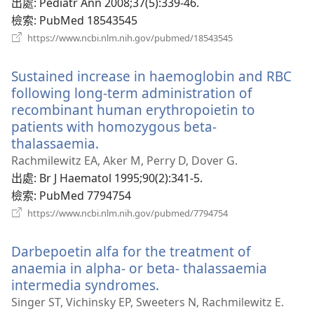
新
出處
‎: Pediatr Ann 2008;37(5):339-46.
視
檢索
‎: PubMed 18543545
窗）
（開
https://www.ncbi.nlm.nih.gov/pubmed/18543545
啟
新
Sustained increase in haemoglobin and RBC
視
窗）
following long-term administration of
recombinant human erythropoietin to
patients with homozygous beta-
thalassaemia.
（開
啟
Rachmilewitz EA, Aker M, Perry D, Dover G.
新
出處
‎: Br J Haematol 1995;90(2):341-5.
視
檢索
‎: PubMed 7794754
窗）
（開
https://www.ncbi.nlm.nih.gov/pubmed/7794754
啟
新
Darbepoetin alfa for the treatment of
視
窗）
anaemia in alpha- or beta- thalassaemia
intermedia syndromes.
（開
啟
Singer ST, Vichinsky EP, Sweeters N, Rachmilewitz E.