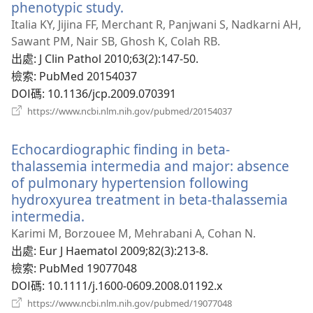
phenotypic study.
（開
啟
Italia KY, Jijina FF, Merchant R, Panjwani S, Nadkarni AH,
新
Sawant PM, Nair SB, Ghosh K, Colah RB.
視
出處
‎: J Clin Pathol 2010;63(2):147-50.
窗）
檢索
‎: PubMed 20154037
DOI碼
‎: 10.1136/jcp.2009.070391
（開
https://www.ncbi.nlm.nih.gov/pubmed/20154037
啟
新
Echocardiographic finding in beta-
視
窗）
thalassemia intermedia and major: absence
of pulmonary hypertension following
hydroxyurea treatment in beta-thalassemia
intermedia.
（開
啟
Karimi M, Borzouee M, Mehrabani A, Cohan N.
新
出處
‎: Eur J Haematol 2009;82(3):213-8.
視
檢索
‎: PubMed 19077048
窗）
DOI碼
‎: 10.1111/j.1600-0609.2008.01192.x
（開
https://www.ncbi.nlm.nih.gov/pubmed/19077048