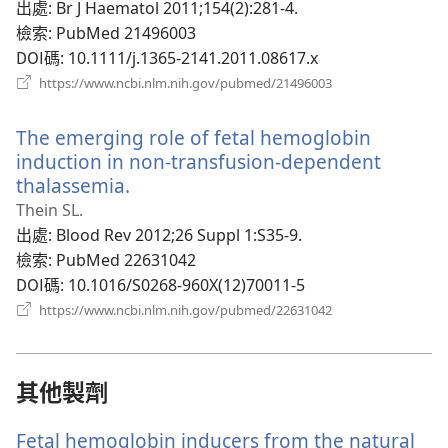
新
出處
‎: Br J Haematol 2011;154(2):281-4.
視
檢索
‎: PubMed 21496003
窗）
DOI碼
‎: 10.1111/j.1365-2141.2011.08617.x
（開
https://www.ncbi.nlm.nih.gov/pubmed/21496003
啟
新
The emerging role of fetal hemoglobin
視
窗）
induction in non-transfusion-dependent
thalassemia.
（開
啟
Thein SL.
新
出處
‎: Blood Rev 2012;26 Suppl 1:S35-9.
視
檢索
‎: PubMed 22631042
窗）
DOI碼
‎: 10.1016/S0268-960X(12)70011-5
（開
https://www.ncbi.nlm.nih.gov/pubmed/22631042
啟
新
視
窗）
其他製劑
Fetal hemoglobin inducers from the natural