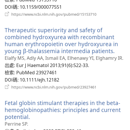
DOI碼
‎: 10.1159/000077551
（開
https://www.ncbi.nlm.nih.gov/pubmed/15153710
啟
新
Therapeutic superiority and safety of
視
窗）
combined hydroxyurea with recombinant
human erythropoietin over hydroxyurea in
young β-thalassemia intermedia patients.
（開
啟
Elalfy MS, Adly AA, Ismail EA, Elhenawy YI, Elghamry IR.
新
出處
‎: Eur J Haematol 2013;91(6):522-33.
視
檢索
‎: PubMed 23927461
窗）
DOI碼
‎: 10.1111/ejh.12182
（開
https://www.ncbi.nlm.nih.gov/pubmed/23927461
啟
新
Fetal globin stimulant therapies in the beta-
視
窗）
hemoglobinopathies: principles and current
potential.
（開
啟
Perrine SP.