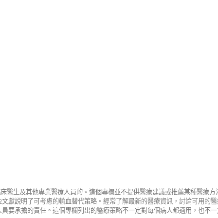
新
視
窗）
給臨床醫生及其他專業醫療人員的。這個專欄並不提供醫療建議或推薦某種醫療
些文獻説明了可考慮的輸血替代策略。經常了解最新的醫療資訊，討論可用的醫
人員要承擔的責任。這個專欄列出的醫療策略不一定對每個病人都適用，也不一