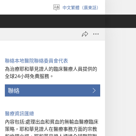
中文繁體（廣東話）
選
擇
語
言
聯絡本地醫院聯絡委員會代表
為治療耶和華見證人的臨床醫療人員提供的
全球24小時免費服務。
聯絡
醫療資訊匯總
內容包括:處理出血和貧血的無輸血醫療臨床
策略，耶和華見證人在醫療事務方面的宗教