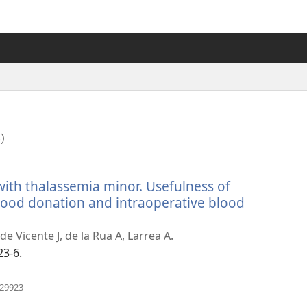
科）
with thalassemia minor. Usefulness of
lood donation and intraoperative blood
de Vicente J, de la Rua A, Larrea A.
23-6.
（開
529923
啟