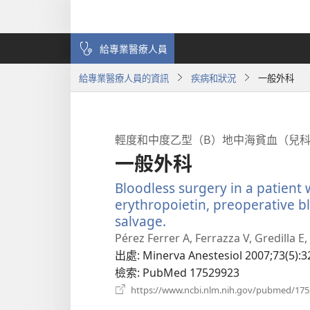
給專業醫療人員
給專業醫療人員的資訊
疾病和狀況
一般外科
輕度和中度乙型（Β）地中海貧血（兒
一般外科
Bloodless surgery in a patient 
erythropoietin, preoperative b
salvage.
（開
啟
Pérez Ferrer A, Ferrazza V, Gredilla E, 
新
出處
‎: Minerva Anestesiol 2007;73(5):3
視
檢索
‎: PubMed 17529923
窗）
https://www.ncbi.nlm.nih.gov/pubmed/17