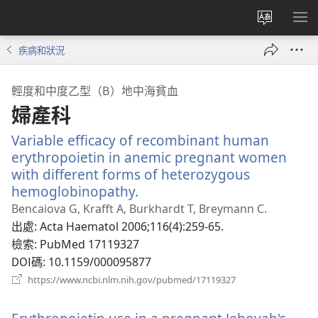
更
顯
改
示
疾病和狀況
網
選
站
單
輕度和中度乙型（Β）地中海貧血
語
婦產科
言
Variable efficacy of recombinant human
erythropoietin in anemic pregnant women
with different forms of heterozygous
hemoglobinopathy.
（開
啟
Bencaiova G, Krafft A, Burkhardt T, Breymann C.
新
出處
‎: Acta Haematol 2006;116(4):259-65.
視
檢索
‎: PubMed 17119327
窗）
DOI碼
‎: 10.1159/000095877
（開
https://www.ncbi.nlm.nih.gov/pubmed/17119327
啟
新
視