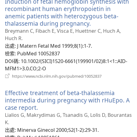
Induction of fetal hemoglobin synthesis with
視
窗）
recombinant human erythropoietin in
anemic patients with heterozygous beta-
thalassemia during pregnancy.
（開
啟
Breymann C, Fibach E, Visca E, Huettner C, Huch A,
新
Huch R.
視
出處
‎: J Matern Fetal Med 1999;8(1):1-7.
窗）
檢索
‎: PubMed 10052837
DOI碼
‎: 10.1002/(SICI)1520-6661(199901/02)8:1<1::AID-
MFM1>3.0.CO;2-O
（開
https://www.ncbi.nlm.nih.gov/pubmed/10052837
啟
新
Effective treatment of beta-thalassemia
視
窗）
intermedia during pregnancy with rHuEpo. A
case report.
（開
啟
Lialios G, Makrydimas G, Tsanadis G, Lolis D, Bourantas
新
K.
視
出處
‎: Minerva Ginecol 2000;52(1-2):29-31.
窗）