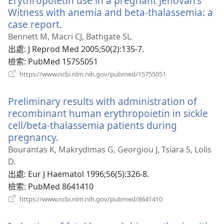
Erythropoietin use in a pregnant Jehovah's
窗）
Witness with anemia and beta-thalassemia: a
case report.
（開
啟
Bennett M, Macri CJ, Bathgate SL.
新
出處
‎: J Reprod Med 2005;50(2):135-7.
視
檢索
‎: PubMed 15755051
窗）
（開
https://www.ncbi.nlm.nih.gov/pubmed/15755051
啟
新
Preliminary results with administration of
視
窗）
recombinant human erythropoietin in sickle
cell/beta-thalassemia patients during
pregnancy.
（開
啟
Bourantas K, Makrydimas G, Georgiou J, Tsiara S, Lolis
新
D.
視
出處
‎: Eur J Haematol 1996;56(5):326-8.
窗）
檢索
‎: PubMed 8641410
（開
https://www.ncbi.nlm.nih.gov/pubmed/8641410
啟
新