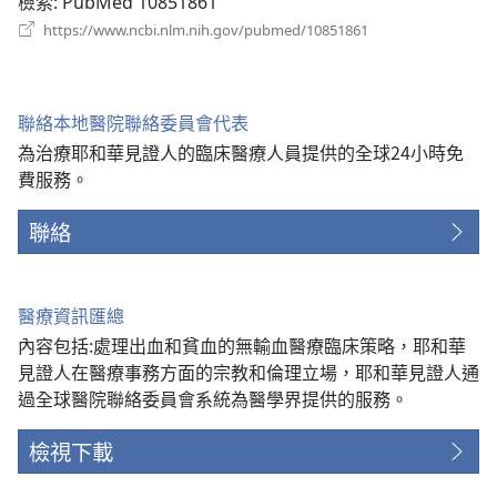
檢索
‎: PubMed 10851861
（開
https://www.ncbi.nlm.nih.gov/pubmed/10851861
啟
新
視
窗）
聯絡本地醫院聯絡委員會代表
為治療耶和華見證人的臨床醫療人員提供的全球24小時免
費服務。
聯絡
醫療資訊匯總
內容包括:處理出血和貧血的無輸血醫療臨床策略，耶和華
見證人在醫療事務方面的宗教和倫理立場，耶和華見證人通
過全球醫院聯絡委員會系統為醫學界提供的服務。
檢視下載