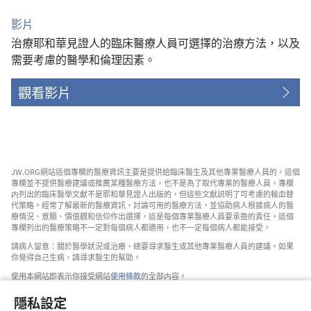
影片
治療耶和華見證人的臨床醫療人員可選擇的治療方法，以及
需要考慮的醫學和倫理因素。
觀看影片
JW.ORG網站這個專欄的醫療資訊主要是提供給臨床醫生及其他專業醫療人員的。這個
專欄並不提供醫療建議或推薦某種醫療方法，也不是為了取代專業的醫療人員。專欄
内列出的臨床醫學文獻不是耶和華見證人出版的，但這些文獻説明了可考慮的輸血替
代策略。經常了解最新的醫療資訊，討論可用的醫療方法，並協助病人根據病人的醫
療情況、意願、價值觀和信仰作出選擇，這是每個專業醫療人員要承擔的責任。這個
專欄列出的醫療策略不一定對每個病人都適用，也不一定每個病人都能接受。
請病人留意：關於醫學狀況或治療，總要尋求醫生或其他專業醫療人員的建議。如果
你覺得自己生病，請尋求醫生的幫助。
使用本網站即表示你接受網站
使用條款
的全部内容。
隱私設定