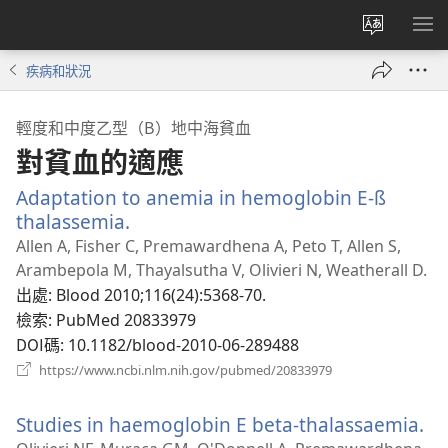
更
顯
改
示
疾病和狀況
網
選
站
單
輕度和中度乙型（Β）地中海貧血
語
對貧血的適應
言
Adaptation to anemia in hemoglobin E-ß
thalassemia.
（開
啟
Allen A, Fisher C, Premawardhena A, Peto T, Allen S,
新
Arambepola M, Thayalsutha V, Olivieri N, Weatherall D.
視
出處
‎: Blood 2010;116(24):5368-70.
窗）
檢索
‎: PubMed 20833979
DOI碼
‎: 10.1182/blood-2010-06-289488
（開
https://www.ncbi.nlm.nih.gov/pubmed/20833979
啟
新
Studies in haemoglobin E beta-thalassaemia.
（
視
窗）