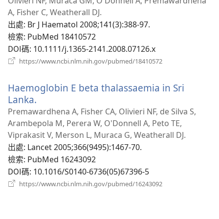
啟
Olivieri NF, Muraca GM, O'Donnell A, Premawardhena
新
A, Fisher C, Weatherall DJ.
視
出處
‎: Br J Haematol 2008;141(3):388-97.
窗
檢索
‎: PubMed 18410572
DOI碼
‎: 10.1111/j.1365-2141.2008.07126.x
（開
https://www.ncbi.nlm.nih.gov/pubmed/18410572
啟
新
Haemoglobin E beta thalassaemia in Sri
視
窗）
Lanka.
（開
啟
Premawardhena A, Fisher CA, Olivieri NF, de Silva S,
新
Arambepola M, Perera W, O'Donnell A, Peto TE,
視
Viprakasit V, Merson L, Muraca G, Weatherall DJ.
窗）
出處
‎: Lancet 2005;366(9495):1467-70.
檢索
‎: PubMed 16243092
DOI碼
‎: 10.1016/S0140-6736(05)67396-5
（開
https://www.ncbi.nlm.nih.gov/pubmed/16243092
啟
新
視
窗）