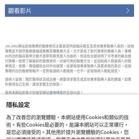
觀看影片
JW.ORG網站這個專欄的醫療資訊主要是提供給臨床醫生及其他專業醫療人員的。這個
專欄並不提供醫療建議或推薦某種醫療方法，也不是為了取代專業的醫療人員。專欄
内列出的臨床醫學文獻不是耶和華見證人出版的，但這些文獻説明了可考慮的輸血替
代策略。經常了解最新的醫療資訊，討論可用的醫療方法，並協助病人根據病人的醫
療情況、意願、價值觀和信仰作出選擇，這是每個專業醫療人員要承擔的責任。這個
專欄列出的醫療策略不一定對每個病人都適用，也不一定每個病人都能接受。
請病人留意：關於醫學狀況或治療，總要尋求醫生或其他專業醫療人員的建議。如果
你覺得自己生病，請尋求醫生的幫助。
使用本網站即表示你接受網站
使用條款
的全部内容。
隱私設定
為了改善您的瀏覽體驗，本網站使用Cookies和類似的技
設定外觀
術。有些Cookies是必要的，能讓本網站可以正常運行，
是您必須接受的。其他用於提升瀏覽體驗的Cookies，您