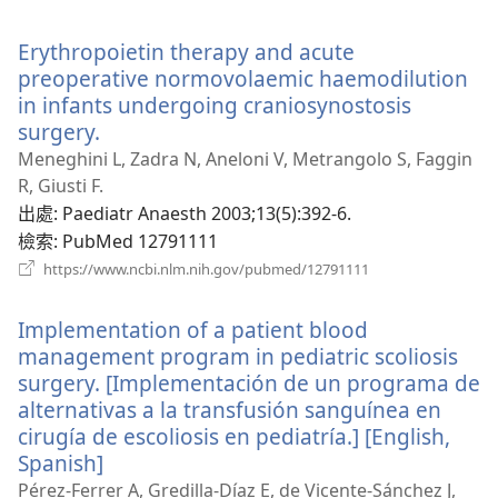
啟
新
Erythropoietin therapy and acute
視
窗）
preoperative normovolaemic haemodilution
in infants undergoing craniosynostosis
surgery.
（開
啟
Meneghini L, Zadra N, Aneloni V, Metrangolo S, Faggin
新
R, Giusti F.
視
出處
‎: Paediatr Anaesth 2003;13(5):392-6.
窗）
檢索
‎: PubMed 12791111
（開
https://www.ncbi.nlm.nih.gov/pubmed/12791111
啟
新
Implementation of a patient blood
視
窗）
management program in pediatric scoliosis
surgery. [Implementación de un programa de
alternativas a la transfusión sanguínea en
cirugía de escoliosis en pediatría.] [English,
Spanish]
（開
啟
Pérez-Ferrer A, Gredilla-Díaz E, de Vicente-Sánchez J,