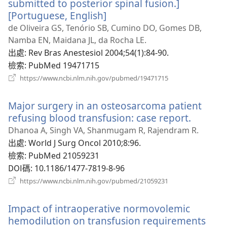
submitted to posterior spinal fusion.]
[Portuguese, English]
（開
啟
de Oliveira GS, Tenório SB, Cumino DO, Gomes DB,
新
Namba EN, Maidana JL, da Rocha LE.
視
出處
‎: Rev Bras Anestesiol 2004;54(1):84-90.
窗）
檢索
‎: PubMed 19471715
（開
https://www.ncbi.nlm.nih.gov/pubmed/19471715
啟
新
Major surgery in an osteosarcoma patient
視
窗）
refusing blood transfusion: case report.
（開
啟
Dhanoa A, Singh VA, Shanmugam R, Rajendram R.
新
出處
‎: World J Surg Oncol 2010;8:96.
視
檢索
‎: PubMed 21059231
窗）
DOI碼
‎: 10.1186/1477-7819-8-96
（開
https://www.ncbi.nlm.nih.gov/pubmed/21059231
啟
新
Impact of intraoperative normovolemic
視
窗）
hemodilution on transfusion requirements