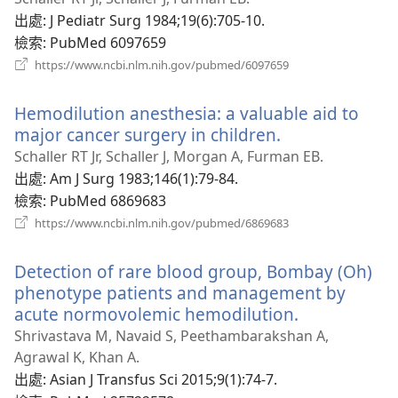
新
出處
‎: J Pediatr Surg 1984;19(6):705-10.
視
檢索
‎: PubMed 6097659
窗）
（開
https://www.ncbi.nlm.nih.gov/pubmed/6097659
啟
新
Hemodilution anesthesia: a valuable aid to
視
窗）
major cancer surgery in children.
（開
啟
Schaller RT Jr, Schaller J, Morgan A, Furman EB.
新
出處
‎: Am J Surg 1983;146(1):79-84.
視
檢索
‎: PubMed 6869683
窗）
（開
https://www.ncbi.nlm.nih.gov/pubmed/6869683
啟
新
Detection of rare blood group, Bombay (Oh)
視
窗）
phenotype patients and management by
acute normovolemic hemodilution.
（開
啟
Shrivastava M, Navaid S, Peethambarakshan A,
新
Agrawal K, Khan A.
視
出處
‎: Asian J Transfus Sci 2015;9(1):74-7.