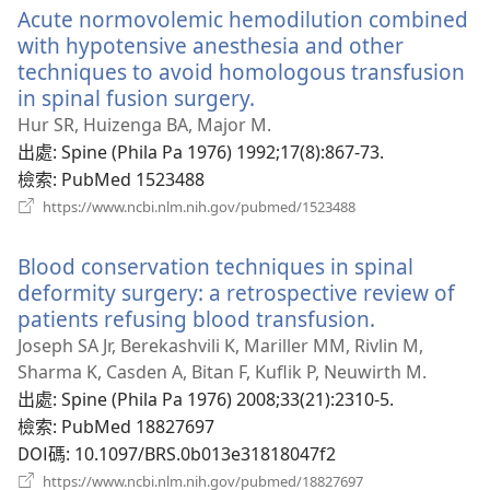
Acute normovolemic hemodilution combined
視
窗）
with hypotensive anesthesia and other
techniques to avoid homologous transfusion
in spinal fusion surgery.
（開
啟
Hur SR, Huizenga BA, Major M.
新
出處
‎: Spine (Phila Pa 1976) 1992;17(8):867-73.
視
檢索
‎: PubMed 1523488
窗）
（開
https://www.ncbi.nlm.nih.gov/pubmed/1523488
啟
新
Blood conservation techniques in spinal
視
窗）
deformity surgery: a retrospective review of
patients refusing blood transfusion.
（開
啟
Joseph SA Jr, Berekashvili K, Mariller MM, Rivlin M,
新
Sharma K, Casden A, Bitan F, Kuflik P, Neuwirth M.
視
出處
‎: Spine (Phila Pa 1976) 2008;33(21):2310-5.
窗）
檢索
‎: PubMed 18827697
DOI碼
‎: 10.1097/BRS.0b013e31818047f2
（開
https://www.ncbi.nlm.nih.gov/pubmed/18827697