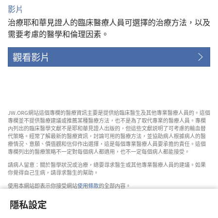
影片
治療耶和華見證人的臨床醫療人員可選擇的治療方法，以及
需要考慮的醫學和倫理因素。
觀看影片
JW.ORG網站這個專欄的醫療資訊主要是提供給臨床醫生及其他專業醫療人員的。這個
專欄並不提供醫療建議或推薦某種醫療方法，也不是為了取代專業的醫療人員。專欄
内列出的臨床醫學文獻不是耶和華見證人出版的，但這些文獻説明了可考慮的輸血替
代策略。經常了解最新的醫療資訊，討論可用的醫療方法，並協助病人根據病人的醫
療情況、意願、價值觀和信仰作出選擇，這是每個專業醫療人員要承擔的責任。這個
專欄列出的醫療策略不一定對每個病人都適用，也不一定每個病人都能接受。
請病人留意：關於醫學狀況或治療，總要尋求醫生或其他專業醫療人員的建議。如果
你覺得自己生病，請尋求醫生的幫助。
使用本網站即表示你接受網站
使用條款
的全部内容。
隱私設定