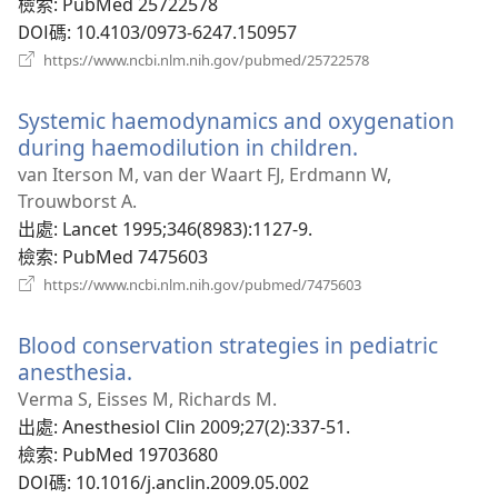
窗）
檢索
‎: PubMed 25722578
DOI碼
‎: 10.4103/0973-6247.150957
（開
https://www.ncbi.nlm.nih.gov/pubmed/25722578
啟
新
Systemic haemodynamics and oxygenation
視
窗）
during haemodilution in children.
（開
啟
van Iterson M, van der Waart FJ, Erdmann W,
新
Trouwborst A.
視
出處
‎: Lancet 1995;346(8983):1127-9.
窗）
檢索
‎: PubMed 7475603
（開
https://www.ncbi.nlm.nih.gov/pubmed/7475603
啟
新
Blood conservation strategies in pediatric
視
窗）
anesthesia.
（開
啟
Verma S, Eisses M, Richards M.
新
出處
‎: Anesthesiol Clin 2009;27(2):337-51.
視
檢索
‎: PubMed 19703680
窗）
DOI碼
‎: 10.1016/j.anclin.2009.05.002