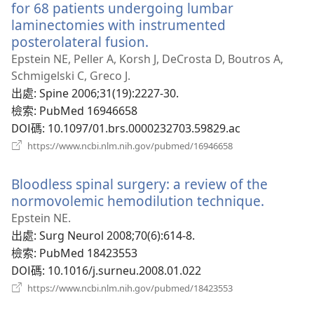
for 68 patients undergoing lumbar
laminectomies with instrumented
posterolateral fusion.
（開
啟
Epstein NE, Peller A, Korsh J, DeCrosta D, Boutros A,
新
Schmigelski C, Greco J.
視
出處
‎: Spine 2006;31(19):2227-30.
窗）
檢索
‎: PubMed 16946658
DOI碼
‎: 10.1097/01.brs.0000232703.59829.ac
（開
https://www.ncbi.nlm.nih.gov/pubmed/16946658
啟
新
Bloodless spinal surgery: a review of the
視
窗）
normovolemic hemodilution technique.
（開
啟
Epstein NE.
新
出處
‎: Surg Neurol 2008;70(6):614-8.
視
檢索
‎: PubMed 18423553
窗）
DOI碼
‎: 10.1016/j.surneu.2008.01.022
（開
https://www.ncbi.nlm.nih.gov/pubmed/18423553
啟
新