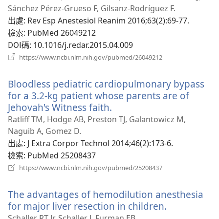
新
Sánchez Pérez-Grueso F, Gilsanz-Rodríguez F.
視
出處
‎: Rev Esp Anestesiol Reanim 2016;63(2):69-77.
窗）
檢索
‎: PubMed 26049212
DOI碼
‎: 10.1016/j.redar.2015.04.009
（開
https://www.ncbi.nlm.nih.gov/pubmed/26049212
啟
新
Bloodless pediatric cardiopulmonary bypass
視
窗）
for a 3.2-kg patient whose parents are of
Jehovah's Witness faith.
（開
啟
Ratliff TM, Hodge AB, Preston TJ, Galantowicz M,
新
Naguib A, Gomez D.
視
出處
‎: J Extra Corpor Technol 2014;46(2):173-6.
窗）
檢索
‎: PubMed 25208437
（開
https://www.ncbi.nlm.nih.gov/pubmed/25208437
啟
新
The advantages of hemodilution anesthesia
視
窗）
for major liver resection in children.
（開
啟
Schaller RT Jr, Schaller J, Furman EB.