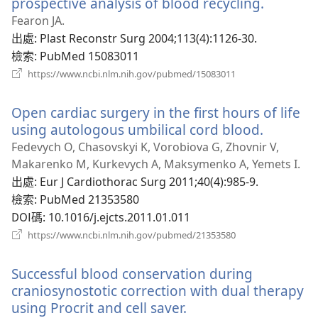
prospective analysis of blood recycling.
（開
啟
Fearon JA.
新
出處
‎: Plast Reconstr Surg 2004;113(4):1126-30.
視
檢索
‎: PubMed 15083011
窗）
（開
https://www.ncbi.nlm.nih.gov/pubmed/15083011
啟
新
Open cardiac surgery in the first hours of life
視
窗）
using autologous umbilical cord blood.
（開
啟
Fedevych O, Chasovskyi K, Vorobiova G, Zhovnir V,
新
Makarenko M, Kurkevych A, Maksymenko A, Yemets I.
視
出處
‎: Eur J Cardiothorac Surg 2011;40(4):985-9.
窗）
檢索
‎: PubMed 21353580
DOI碼
‎: 10.1016/j.ejcts.2011.01.011
（開
https://www.ncbi.nlm.nih.gov/pubmed/21353580
啟
新
Successful blood conservation during
視
窗）
craniosynostotic correction with dual therapy
using Procrit and cell saver.
（開