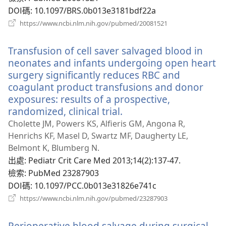
DOI碼
‎: 10.1097/BRS.0b013e3181bdf22a
（開
https://www.ncbi.nlm.nih.gov/pubmed/20081521
啟
新
Transfusion of cell saver salvaged blood in
視
窗）
neonates and infants undergoing open heart
surgery significantly reduces RBC and
coagulant product transfusions and donor
exposures: results of a prospective,
randomized, clinical trial.
（開
啟
Cholette JM, Powers KS, Alfieris GM, Angona R,
新
Henrichs KF, Masel D, Swartz MF, Daugherty LE,
視
Belmont K, Blumberg N.
窗）
出處
‎: Pediatr Crit Care Med 2013;14(2):137-47.
檢索
‎: PubMed 23287903
DOI碼
‎: 10.1097/PCC.0b013e31826e741c
（開
https://www.ncbi.nlm.nih.gov/pubmed/23287903
啟
新
Perioperative blood salvage during surgical
視