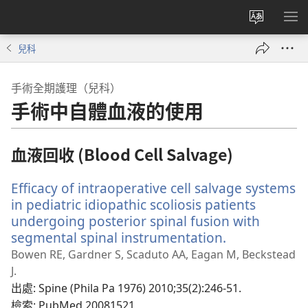
更
顯
改
示
兒科
網
選
站
單
手術全期護理（兒科）
語
手術中自體血液的使用
言
血液回收 (Blood Cell Salvage)
Efficacy of intraoperative cell salvage systems
in pediatric idiopathic scoliosis patients
undergoing posterior spinal fusion with
segmental spinal instrumentation.
（開
啟
Bowen RE, Gardner S, Scaduto AA, Eagan M, Beckstead
新
J.
視
出處
‎: Spine (Phila Pa 1976) 2010;35(2):246-51.
窗）
檢索
‎: PubMed 20081521