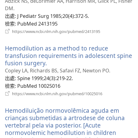
啟
Adzick NS, deLorimier AA, Harrison MR, Glick PL, Fisher
新
DM.
視
出處
‎: J Pediatr Surg 1985;20(4):372-5.
窗）
檢索
‎: PubMed 2413195
（開
https://www.ncbi.nlm.nih.gov/pubmed/2413195
啟
新
Hemodilution as a method to reduce
視
窗）
transfusion requirements in adolescent spine
fusion surgery.
（開
啟
Copley LA, Richards BS, Safavi FZ, Newton PO.
新
出處
‎: Spine 1999;24(3):219-22.
視
檢索
‎: PubMed 10025016
窗）
（開
https://www.ncbi.nlm.nih.gov/pubmed/10025016
啟
新
Hemodiluição normovolêmica aguda em
視
窗）
crianças submetidas a artrodese de coluna
vertebral pela via posterior. [Acute
normovolemic hemodilution in children