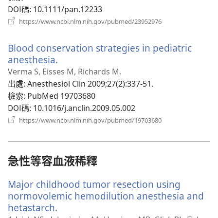
DOI碼
‎: 10.1111/pan.12233
（開
https://www.ncbi.nlm.nih.gov/pubmed/23952976
啟
新
Blood conservation strategies in pediatric
視
窗）
anesthesia.
（開
啟
Verma S, Eisses M, Richards M.
新
出處
‎: Anesthesiol Clin 2009;27(2):337-51.
視
檢索
‎: PubMed 19703680
窗）
DOI碼
‎: 10.1016/j.anclin.2009.05.002
（開
https://www.ncbi.nlm.nih.gov/pubmed/19703680
啟
新
視
窗）
急性等容血液稀釋
Major childhood tumor resection using
normovolemic hemodilution anesthesia and
hetastarch.
（開