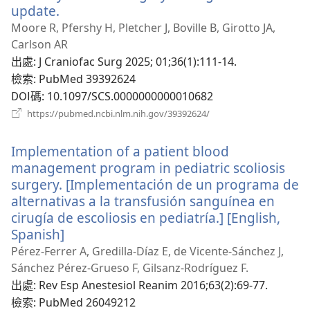
update.
（開
啟
Moore R, Pfershy H, Pletcher J, Boville B, Girotto JA,
新
Carlson AR
視
出處
‎: J Craniofac Surg 2025; 01;36(1):111-14.
窗）
檢索
‎: PubMed 39392624
DOI碼
‎: 10.1097/SCS.0000000000010682
（開
https://pubmed.ncbi.nlm.nih.gov/39392624/
啟
新
Implementation of a patient blood
視
窗）
management program in pediatric scoliosis
surgery. [Implementación de un programa de
alternativas a la transfusión sanguínea en
cirugía de escoliosis en pediatría.] [English,
Spanish]
（開
啟
Pérez-Ferrer A, Gredilla-Díaz E, de Vicente-Sánchez J,
新
Sánchez Pérez-Grueso F, Gilsanz-Rodríguez F.
視
出處
‎: Rev Esp Anestesiol Reanim 2016;63(2):69-77.
窗）
檢索
‎: PubMed 26049212