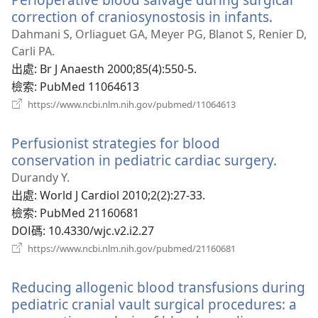
窗）
correction of craniosynostosis in infants.
（開
啟
Dahmani S, Orliaguet GA, Meyer PG, Blanot S, Renier D,
新
Carli PA.
視
出處
‎: Br J Anaesth 2000;85(4):550-5.
窗）
檢索
‎: PubMed 11064613
（開
https://www.ncbi.nlm.nih.gov/pubmed/11064613
啟
新
Perfusionist strategies for blood
視
窗）
conservation in pediatric cardiac surgery.
（開
啟
Durandy Y.
新
出處
‎: World J Cardiol 2010;2(2):27-33.
視
檢索
‎: PubMed 21160681
窗）
DOI碼
‎: 10.4330/wjc.v2.i2.27
（開
https://www.ncbi.nlm.nih.gov/pubmed/21160681
啟
新
Reducing allogenic blood transfusions during
視
窗）
pediatric cranial vault surgical procedures: a