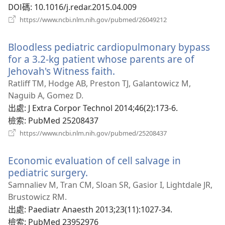
DOI碼
‎: 10.1016/j.redar.2015.04.009
（開
https://www.ncbi.nlm.nih.gov/pubmed/26049212
啟
新
Bloodless pediatric cardiopulmonary bypass
視
窗）
for a 3.2-kg patient whose parents are of
Jehovah's Witness faith.
（開
啟
Ratliff TM, Hodge AB, Preston TJ, Galantowicz M,
新
Naguib A, Gomez D.
視
出處
‎: J Extra Corpor Technol 2014;46(2):173-6.
窗）
檢索
‎: PubMed 25208437
（開
https://www.ncbi.nlm.nih.gov/pubmed/25208437
啟
新
Economic evaluation of cell salvage in
視
窗）
pediatric surgery.
（開
啟
Samnaliev M, Tran CM, Sloan SR, Gasior I, Lightdale JR,
新
Brustowicz RM.
視
出處
‎: Paediatr Anaesth 2013;23(11):1027-34.
窗）
檢索
‎: PubMed 23952976