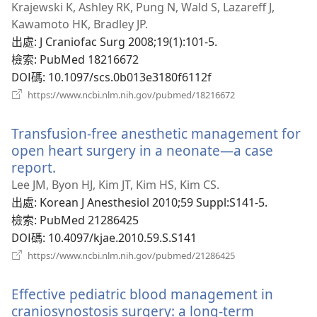
啟
Krajewski K, Ashley RK, Pung N, Wald S, Lazareff J,
新
Kawamoto HK, Bradley JP.
視
出處
‎: J Craniofac Surg 2008;19(1):101-5.
窗）
檢索
‎: PubMed 18216672
DOI碼
‎: 10.1097/scs.0b013e3180f6112f
（開
https://www.ncbi.nlm.nih.gov/pubmed/18216672
啟
新
Transfusion-free anesthetic management for
視
窗）
open heart surgery in a neonate—a case
report.
（開
啟
Lee JM, Byon HJ, Kim JT, Kim HS, Kim CS.
新
出處
‎: Korean J Anesthesiol 2010;59 Suppl:S141-5.
視
檢索
‎: PubMed 21286425
窗）
DOI碼
‎: 10.4097/kjae.2010.59.S.S141
（開
https://www.ncbi.nlm.nih.gov/pubmed/21286425
啟
新
Effective pediatric blood management in
視
窗）
craniosynostosis surgery: a long-term