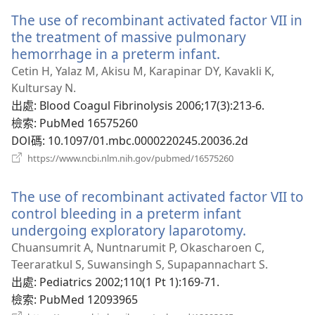
新
The use of recombinant activated factor VII in
視
窗）
the treatment of massive pulmonary
hemorrhage in a preterm infant.
（開
啟
Cetin H, Yalaz M, Akisu M, Karapinar DY, Kavakli K,
新
Kultursay N.
視
出處
‎: Blood Coagul Fibrinolysis 2006;17(3):213-6.
窗）
檢索
‎: PubMed 16575260
DOI碼
‎: 10.1097/01.mbc.0000220245.20036.2d
（開
https://www.ncbi.nlm.nih.gov/pubmed/16575260
啟
新
The use of recombinant activated factor VII to
視
窗）
control bleeding in a preterm infant
undergoing exploratory laparotomy.
（開
啟
Chuansumrit A, Nuntnarumit P, Okascharoen C,
新
Teeraratkul S, Suwansingh S, Supapannachart S.
視
出處
‎: Pediatrics 2002;110(1 Pt 1):169-71.
窗）
檢索
‎: PubMed 12093965
（開