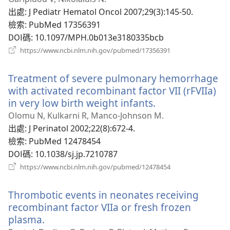
視
出處
‎: J Pediatr Hematol Oncol 2007;29(3):145-50.
窗）
檢索
‎: PubMed 17356391
DOI碼
‎: 10.1097/MPH.0b013e3180335bcb
（開
https://www.ncbi.nlm.nih.gov/pubmed/17356391
啟
新
Treatment of severe pulmonary hemorrhage
視
窗）
with activated recombinant factor VII (rFVIIa)
in very low birth weight infants.
（開
啟
Olomu N, Kulkarni R, Manco-Johnson M.
新
出處
‎: J Perinatol 2002;22(8):672-4.
視
檢索
‎: PubMed 12478454
窗）
DOI碼
‎: 10.1038/sj.jp.7210787
（開
https://www.ncbi.nlm.nih.gov/pubmed/12478454
啟
新
Thrombotic events in neonates receiving
視
窗）
recombinant factor VIIa or fresh frozen
plasma.
（開