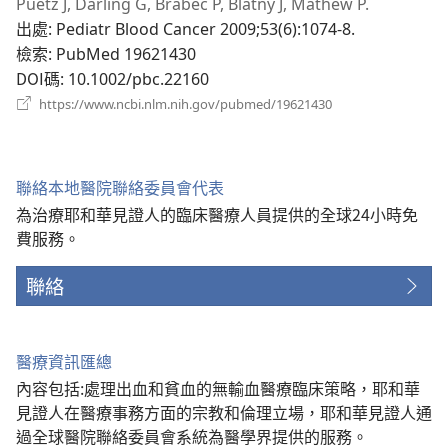
啟
Puetz J, Darling G, Brabec P, Blatny J, Mathew P.
新
出處
‎: Pediatr Blood Cancer 2009;53(6):1074-8.
視
檢索
‎: PubMed 19621430
窗）
DOI碼
‎: 10.1002/pbc.22160
（開
https://www.ncbi.nlm.nih.gov/pubmed/19621430
啟
新
視
窗）
聯絡本地醫院聯絡委員會代表
為治療耶和華見證人的臨床醫療人員提供的全球24小時免
費服務。
聯絡
醫療資訊匯總
內容包括:處理出血和貧血的無輸血醫療臨床策略，耶和華
見證人在醫療事務方面的宗教和倫理立場，耶和華見證人通
過全球醫院聯絡委員會系統為醫學界提供的服務。