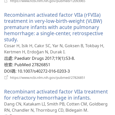
https://www.ncbi.nlm.nih.gov/pubmed/12093965
啟
新
Recombinant activated factor VIIa (rFVIIa)
視
窗）
treatment in very-low-birth-weight (VLBW)
premature infants with acute pulmonary
hemorrhage: a single-center, retrospective
study.
（開
啟
Cosar H, Isik H, Cakır SC, Yar N, Goksen B, Tokbay H,
新
Kertmen H, Erdoğan N, Durak I.
視
出處
‎: Paediatr Drugs 2017;19(1):53-8.
窗）
檢索
‎: PubMed 27826851
DOI碼
‎: 10.1007/s40272-016-0203-3
（開
https://www.ncbi.nlm.nih.gov/pubmed/27826851
啟
新
Recombinant activated factor VIIa treatment
視
窗）
for refractory hemorrhage in infants.
（開
啟
Dang CN, Katakam LI, Smith PB, Cotten CM, Goldberg
新
RN, Chandler N, Thornburg CD, Bidegain M.