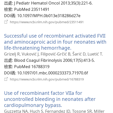
視
出處
‎: J Pediatr Hematol Oncol 2013;35(3):221-6.
窗）
檢索
‎: PubMed 23511491
DOI碼
‎: 10.1097/MPH.0b013e318286d27e
（開
https://www.ncbi.nlm.nih.gov/pubmed/23511491
啟
新
Successful use of recombinant activated FVII
視
窗）
and aminocaproic acid in four neonates with
life-threatening hemorrhage.
（開
啟
Grizelj R, Vuković J, Filipović-Grčić B, Šarić D, Luetić T.
新
出處
‎: Blood Coagul Fibrinolysis 2006;17(5):413-5.
視
檢索
‎: PubMed 16788319
窗）
DOI碼
‎: 10.1097/01.mbc.0000233373.71970.6f
（開
https://www.ncbi.nlm.nih.gov/pubmed/16788319
啟
新
Use of recombinant factor VIIa for
視
窗）
uncontrolled bleeding in neonates after
cardiopulmonary bypass.
（開
啟
Guzzetta NA, Huch S, Fernandez JD, Tosone SR, Miller