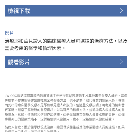
檢視下載
影片
治療耶和華見證人的臨床醫療人員可選擇的治療方法，以及
需要考慮的醫學和倫理因素。
觀看影片
JW.ORG網站這個專欄的醫療資訊主要是提供給臨床醫生及其他專業醫療人員的。這個
專欄並不提供醫療建議或推薦某種醫療方法，也不是為了取代專業的醫療人員。專欄
内列出的臨床醫學文獻不是耶和華見證人出版的，但這些文獻説明了可考慮的輸血替
代策略。經常了解最新的醫療資訊，討論可用的醫療方法，並協助病人根據病人的醫
療情況、意願、價值觀和信仰作出選擇，這是每個專業醫療人員要承擔的責任。這個
專欄列出的醫療策略不一定對每個病人都適用，也不一定每個病人都能接受。
請病人留意：關於醫學狀況或治療，總要尋求醫生或其他專業醫療人員的建議。如果
你覺得自己生病，請尋求醫生的幫助。