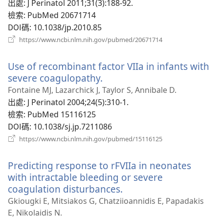
視
出處
‎: J Perinatol 2011;31(3):188-92.
窗）
檢索
‎: PubMed 20671714
DOI碼
‎: 10.1038/jp.2010.85
（開
https://www.ncbi.nlm.nih.gov/pubmed/20671714
啟
新
Use of recombinant factor VIIa in infants with
視
窗）
severe coagulopathy.
（開
啟
Fontaine MJ, Lazarchick J, Taylor S, Annibale D.
新
出處
‎: J Perinatol 2004;24(5):310-1.
視
檢索
‎: PubMed 15116125
窗）
DOI碼
‎: 10.1038/sj.jp.7211086
（開
https://www.ncbi.nlm.nih.gov/pubmed/15116125
啟
新
Predicting response to rFVIIa in neonates
視
窗）
with intractable bleeding or severe
coagulation disturbances.
（開
啟
Gkiougki E, Mitsiakos G, Chatziioannidis E, Papadakis
新
E, Nikolaidis N.