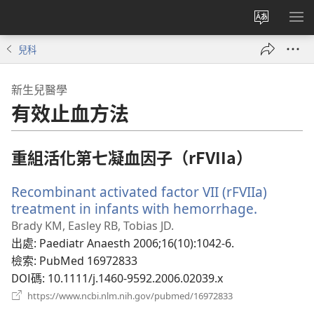
更
顯
改
示
兒科
網
選
站
單
新生兒醫學
語
有效止血方法
言
重組活化第七凝血因子（rFVIIa）
Recombinant activated factor VII (rFVIIa)
treatment in infants with hemorrhage.
（開
啟
Brady KM, Easley RB, Tobias JD.
新
出處
‎: Paediatr Anaesth 2006;16(10):1042-6.
視
檢索
‎: PubMed 16972833
窗）
DOI碼
‎: 10.1111/j.1460-9592.2006.02039.x
（開
https://www.ncbi.nlm.nih.gov/pubmed/16972833
啟