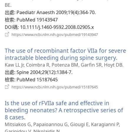
新
BE.
視
出處
‎: Paediatr Anaesth 2009;19(4):364-70.
窗）
檢索
‎: PubMed 19143947
DOI碼
‎: 10.1111/j.1460-9592.2008.02905.x
（開
https://www.ncbi.nlm.nih.gov/pubmed/19143947
啟
新
The use of recombinant factor VIIa for severe
視
窗）
intractable bleeding during spine surgery.
（開
啟
Kaw LL Jr, Coimbra R, Potenza BM, Garfin SR, Hoyt DB.
新
出處
‎: Spine 2004;29(12):1384-7.
視
檢索
‎: PubMed 15187645
窗）
（開
https://www.ncbi.nlm.nih.gov/pubmed/15187645
啟
新
Is the use of rFVIIa safe and effective in
視
窗）
bleeding neonates? A retrospective series of
8 cases.
（開
啟
Mitsiakos G, Papaioannou G, Giougi E, Karagianni P,
新
Garipidou V, Nikolaidis N.