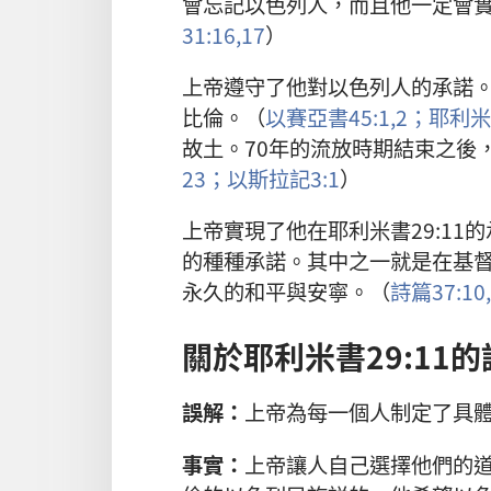
會忘記以色列人，而且他一定會
31:16,17
）
上帝遵守了他對以色列人的承諾
比倫。（
以賽亞書45:1,2；
耶利米書
故土。70年的流放時期結束之後
23；
以斯拉記3:1
）
上帝實現了他在耶利米書29:1
的種種承諾。其中之一就是在基
永久的和平與安寧。（
詩篇37:10,
關於耶利米書29:11的
誤解：
上帝為每一個人制定了具
事實：
上帝讓人自己選擇他們的道