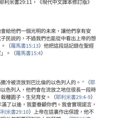
利米書29:11，《現代中文譯本修訂版》
他會給他們一個光明的未來，讓他們享有安
代子民説的，不過我們也能從中看出上帝的想
」。（
羅馬書15:13
）他把這段話記錄在聖經
望」。（
羅馬書15:4
）
路撒冷被流放到巴比倫的以色列人的。
（
耶
b
的以色列人，他們會在流放之地住很長一段時
、栽種園子、生兒育女。（
耶利米書29:4-9
）
年滿了以後，我要眷顧你們。我會實現諾言，
利米書29:10
）上帝在這裏作出保證，他不