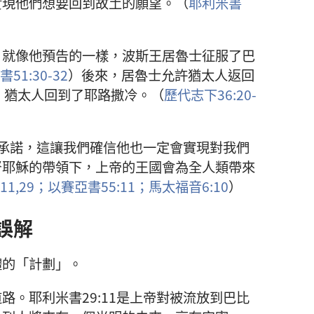
實現他們想要回到故土的願望。（
耶利米書
。就像他預告的一樣，波斯王居魯士征服了巴
51:30-32
）後來，居魯士允許猶太人返回
，猶太人回到了耶路撒冷。（
歷代志下36:20-
1的承諾，這讓我們確信他也一定會實現對我們
督耶穌的帶領下，上帝的王國會為全人類帶來
11,
29；
以賽亞書55:11；
馬太福音6:10
）
誤解
體的「計劃」。
路。耶利米書29:11是上帝對被流放到巴比