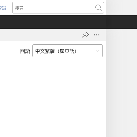
登錄
（開
搜
啟
尋
新
視
窗）
閲讀