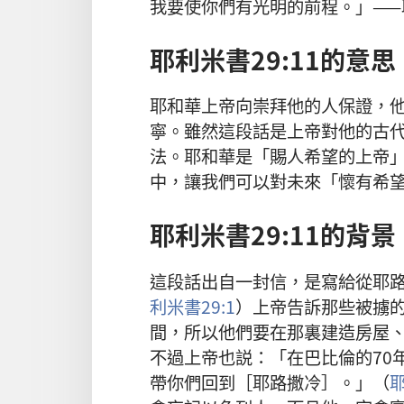
我要使你們有光明的前程。」——耶
耶利米書29:11的意思
耶和華上帝向崇拜他的人保證，
寧。雖然這段話是上帝對他的古
法。耶和華是「賜人希望的上帝
中，讓我們可以對未來「懷有希
耶利米書29:11的背景
這段話出自一封信，是寫給從耶
利米書29:1
）上帝告訴那些被擄
間，所以他們要在那裏建造房屋
不過上帝也説：「在巴比倫的70
帶你們回到［耶路撒冷］。」（
耶