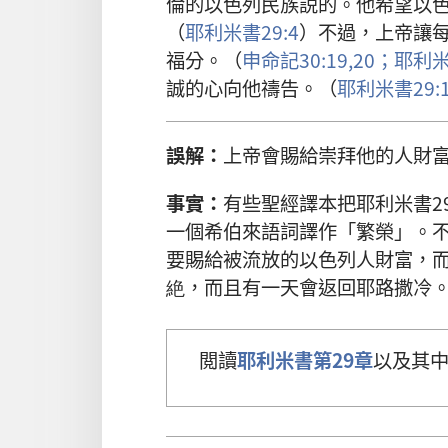
倫的以色列民族説的。他希望以
（
耶利米書29:4
）不過，上帝讓
福分。（
申命記30:19,20；
耶利米
誠的心向他禱告。（
耶利米書29:1
誤解：
上帝會賜給崇拜他的人財
事實：
有些聖經譯本把耶利米書2
一個希伯來語詞譯作「繁榮」。
要賜給被流放的以色列人財富，
絶，而且有一天會返回耶路撒冷
閲讀
耶利米書第29章
以及其