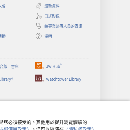
啟
大會
最新資料
新
視
口述影像
窗）
給專業醫療人員的資訊
傳播
説明
®
台線上書庫
JW Hub
（開
啟
ibrary®
Watchtower Library
新
視
窗）
行，是您必須接受的。其他用於提升瀏覽體驗的
類似技術使用政策〉
。您可以隨時在
〈隱私權政策〉