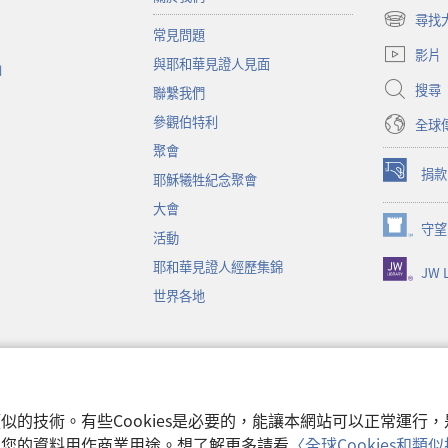
尋找
（開
常見問題
啟
影片
與耶和華見證人見面
新
函
視
搜尋
聯繫我們
窗）
參觀伯特利
全球
聚會
捐款
耶穌犧牲紀念聚會
（開
啟
大會
新
守望
（開
活動
視
啟
窗）
耶和華見證人經歷集錦
JW L
新
視
世界各地
窗）
音
和類似的技術。有些Cookies是必要的，能讓本網站可以正常運
收集您的資料用作商業用途。想了解更多請看
〈全球Cookies和