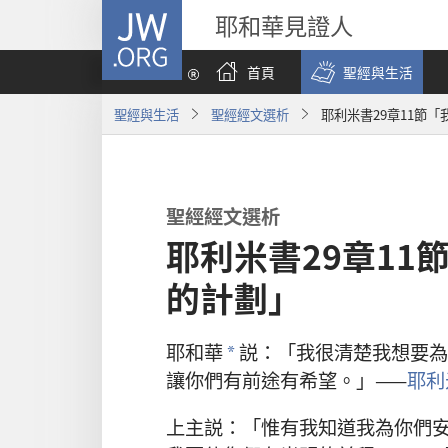
JW.ORG
耶和華見證人
首頁
聖經與生活
聖經與生活
聖經經文選析
耶利米書29章11節
聖經經文選析
耶利米書29章11
的計劃」
耶和華
説：「我很清楚我想要為
a
讓你們有前途有希望。」——
耶利
上主説：「惟有我知道我為你們