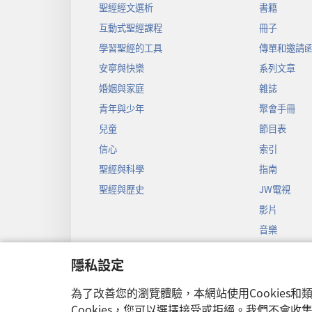
聖經經文選析
書籍
互動式聖經課程
冊子
學習聖經的工具
傳單和邀請
安寧與快樂
系列文章
婚姻與家庭
雜誌
青年與少年
聚會手冊
兒童
節目表
信心
索引
聖經與科學
指南
聖經與歷史
JW電視
影片
音樂
聖經戲劇錄
隱私設定
聖經有聲劇
為了改善您的瀏覽體驗，本網站使用Cookies
Cookies，您可以選擇接受或拒絕。我們不會