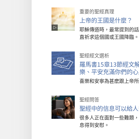
重要的聖經真理
上帝的王國是什麼？
耶穌傳道時，最常提到的話
直祈求這個國或王國降臨。
聖經經文選析
羅馬書15章13節經
樂、平安充滿你們的心
喜樂和安寧為甚麽跟上帝所
聖經問答
聖經中的信息可以給人
很多人正在面對一些難題，
息得到安慰。