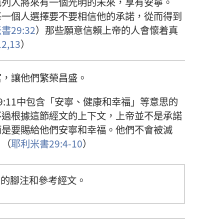
色列人將來有一個光明的未來，享有安寧。
每一個人選擇要不要相信他的承諾，從而得到
書29:32
）那些願意信賴上帝的人會懷着真
2,13
）
富，讓他們繁榮昌盛。
9:11中包含「安寧、健康和幸福」等意思的
不過根據這節經文的上下文，上帝並不是承諾
而是要賜給他們安寧和幸福。他們不會被滅
。（
耶利米書29:4-10
）
中的腳注和參考經文。