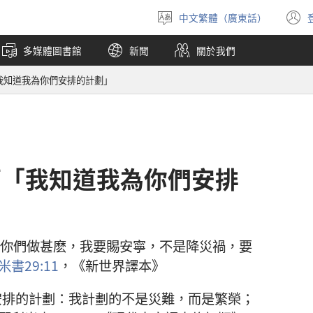
中文繁體（廣東話）
選
擇
多媒體圖書館
新聞
關於我們
語
言
「我知道我為你們安排的計劃」
節「我知道我為你們安排
你們做甚麽，我要賜安寧，不是降災禍，要
米書29:11
，《新世界譯本》
安排的計劃：我計劃的不是災難，而是繁榮；