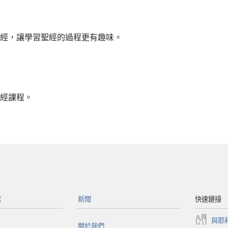
經，讓學習聖經的過程更有趣味。
經課程。
館
新聞
快速鏈接
與耶
關於我們