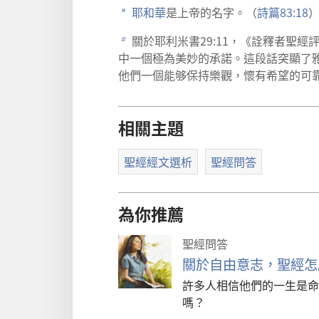
耶和華
是上帝的名字。（
詩篇83:18
a
關於耶利米書29:11，《詮釋者聖
b
中一個極為美妙的承諾。這段話突顯了
他們一個能够保持樂觀，懷有希望的可靠
相關主題
聖經經文選析
聖經問答
為你推薦
聖經問答
關於自由意志，聖經怎
許多人相信他們的一生是命
嗎？