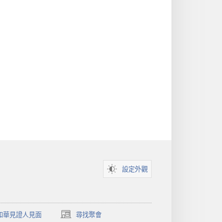
設定外觀
和華見證人見面
尋找聚會
（開