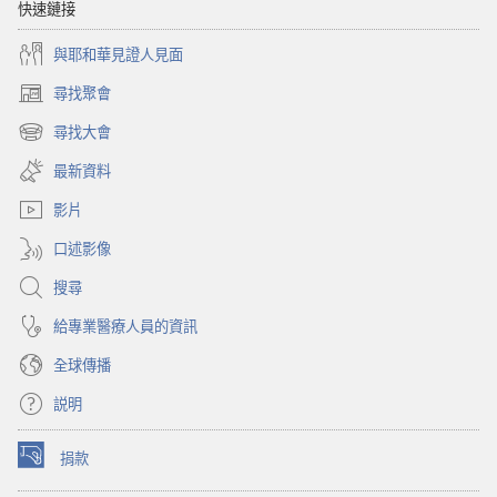
快速鏈接
與耶和華見證人見面
尋找聚會
（開
啟
尋找大會
（開
新
啟
視
最新資料
新
窗）
視
影片
窗）
口述影像
搜尋
給專業醫療人員的資訊
全球傳播
説明
捐款
（開
啟