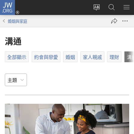
JW.ORG
登
錄
更
搜
顯
（開
改
尋
示
婚姻與家庭
啟
網
JW.ORG
選
新
站
單
溝通
視
語
窗）
言
全部顯示
約會與戀愛
婚姻
家人親戚
理財
溝