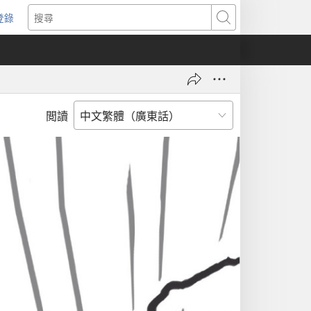
登錄
（開
搜
啟
尋
新
視
窗）
閲讀