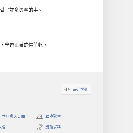
做了許多愚蠢的事。
，學習正確的價值觀。
設定外觀
和華見證人見面
尋找聚會
（開
啟
大會
最新資料
新