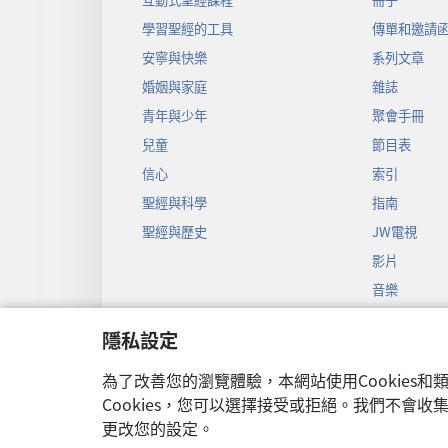
學習聖經的工具
傳單和邀請
安寧與快樂
系列文章
婚姻與家庭
雜誌
青年與少年
聚會手冊
兒童
節目表
信心
索引
聖經與科學
指南
聖經與歷史
JW電視
影片
音樂
聖經戲劇錄
隱私設定
聖經有聲劇
為了改善您的瀏覽體驗，本網站使用Cookies
Cookies，您可以選擇接受或拒絕。我們不會
更改您的設定。
Copyright
© 2026