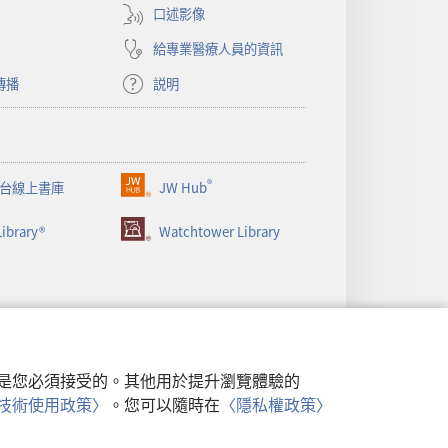
視
口述影像
窗）
給專業醫療人員的資訊
傳播
説明
®
台線上書庫
JW Hub
（開
啟
ibrary®
Watchtower Library
新
視
窗）
行，是您必須接受的。其他用於提升瀏覽體驗的
類似技術使用政策〉
。您可以隨時在
〈隱私權政策〉
政策
|
隱私設定