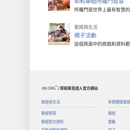
耶和華給所羅門智慧
所羅門是世界上最有智慧的
聖經與生活
親子活動
這個頁面中的遊戲和資料都
®
JW.ORG
/ 耶和華見證人官方網站
聖經與生活
多媒體圖書
聖經問答
聖經
聖經經文選析
書籍
互動式聖經課程
冊子