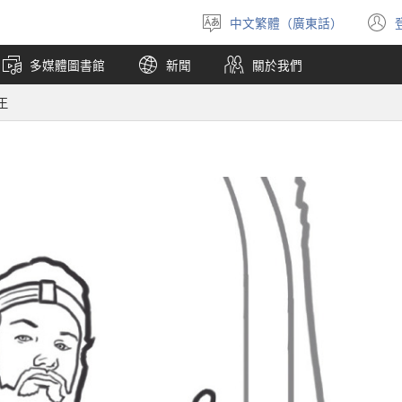
中文繁體（廣東話）
選
擇
多媒體圖書館
新聞
關於我們
語
言
王