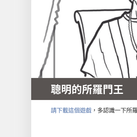
聰明的所羅門王
請下載這個遊戲
，多認識一下所