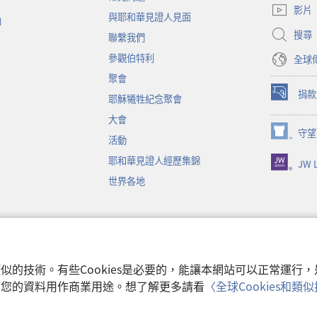
啟
影片
與耶和華見證人見面
新
函
視
搜尋
聯繫我們
窗）
參觀伯特利
全球
聚會
捐款
耶穌犧牲紀念聚會
（開
啟
大會
新
守望
（開
活動
視
啟
窗）
耶和華見證人經歷集錦
JW L
新
視
世界各地
窗）
音
和類似的技術。有些Cookies是必要的，能讓本網站可以正常運
收集您的資料用作商業用途。想了解更多請看
〈全球Cookies和
使用條款
|
隱私權
 Watch Tower Bible and Tract Society of Pennsylvania.