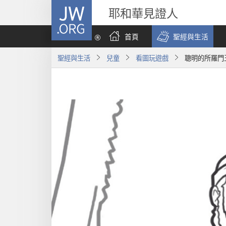
JW.ORG
耶和華見證人
首頁
聖經與生活
聖經與生活
兒童
看圖玩遊戲
聰明的所羅門