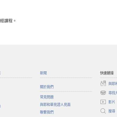
經課程。
館
新聞
快速鏈接
與耶
關於我們
尋找
（開
常見問題
啟
影片
與耶和華見證人見面
新
函
視
搜尋
聯繫我們
窗）