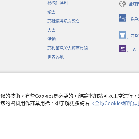
參觀伯特利
全球
聚會
捐款
耶穌犧牲紀念聚會
（開
啟
大會
新
守望
（開
活動
視
啟
窗）
耶和華見證人經歷集錦
JW L
新
視
世界各地
窗）
音
和類似的技術。有些Cookies是必要的，能讓本網站可以正常運
收集您的資料用作商業用途。想了解更多請看
〈全球Cookies和
使用條款
|
隱私權
 Watch Tower Bible and Tract Society of Pennsylvania.