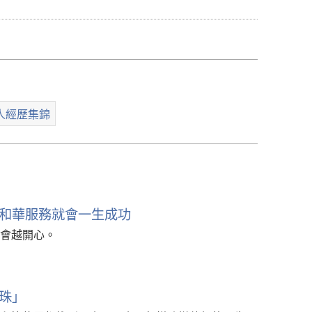
影
下
載
選
項
人經歷集錦
和華服務就會一生成功
會越開心。
珠」