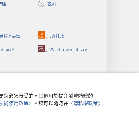
傳播
説明
®
台線上書庫
JW Hub
（開
啟
ibrary®
Watchtower Library
新
視
窗）
行，是您必須接受的。其他用於提升瀏覽體驗的
類似技術使用政策〉
。您可以隨時在
〈隱私權政策〉
政策
|
隱私設定