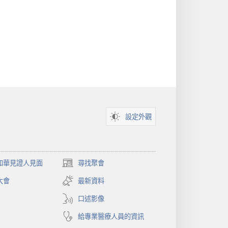
設定外觀
和華見證人見面
尋找聚會
（開
啟
大會
最新資料
新
視
口述影像
窗）
給專業醫療人員的資訊