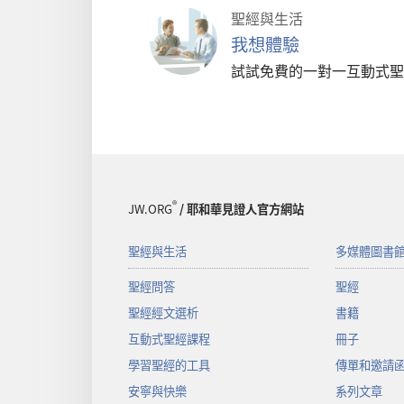
聖經與生活
我想體驗
試試免費的一對一互動式聖
®
JW.ORG
/ 耶和華見證人官方網站
聖經與生活
多媒體圖書
聖經問答
聖經
聖經經文選析
書籍
互動式聖經課程
冊子
學習聖經的工具
傳單和邀請
安寧與快樂
系列文章