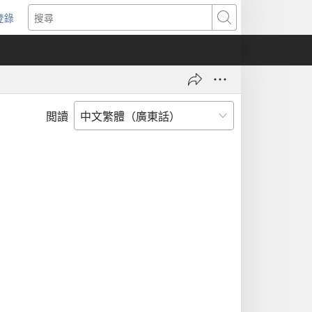
登錄
（開
搜
啟
尋
新
視
窗）
閲讀