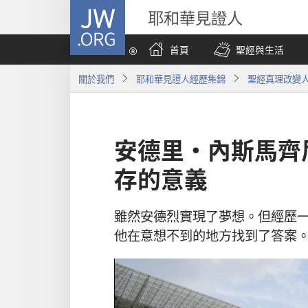
JW.ORG
耶和華見證人
首頁
聖經與生活
關於我們
耶和華見證人經歷集錦
聖經真理改變
安德里·內斯馬齊
存的意義
雖然安德烈實現了夢想。但經歷
他在意想不到的地方找到了答案