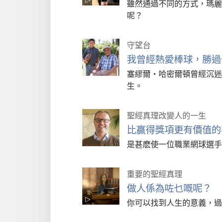
雖然通過不同的方式，瑪麗
呢？
守望台
我曾經熱愛棒球，勝過
塞繆爾·哈密爾頓曾經沉迷
生。
聖經真理改變人的一生
比贏得獎項更有價值的
是甚麽使一位職業網球選手
重要的聖經真理
做人係為咗乜嘅呢？
你可以找到人生的意義，過