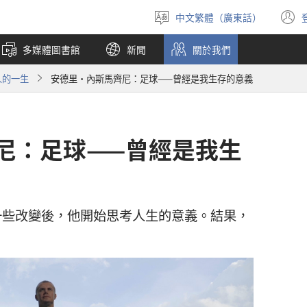
中文繁體（廣東話）
選
擇
多媒體圖書館
新聞
關於我們
語
言
人的一生
安德里·內斯馬齊尼：足球——曾經是我生存的意義
尼：足球——曾經是我生
一些改變後，他開始思考人生的意義。結果，
。