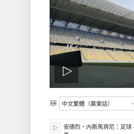
播
放
選
擇
語
影
安德烈·内斯馬齊尼：足球 
言
播