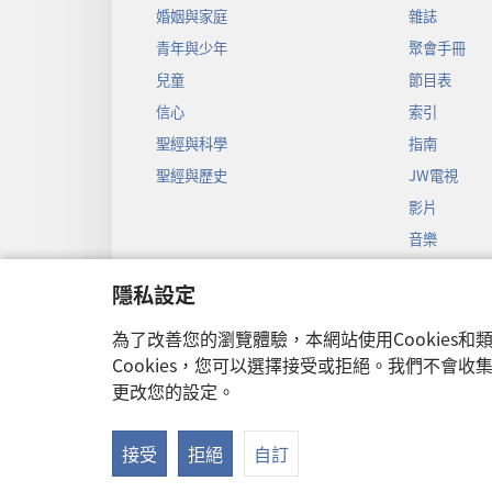
婚姻與家庭
雜誌
青年與少年
聚會手冊
兒童
節目表
信心
索引
聖經與科學
指南
聖經與歷史
JW電視
影片
音樂
聖經戲劇錄
隱私設定
聖經有聲劇
為了改善您的瀏覽體驗，本網站使用Cookies
Cookies，您可以選擇接受或拒絕。我們不會
更改您的設定。
Copyright
© 2026
接受
拒絕
自訂