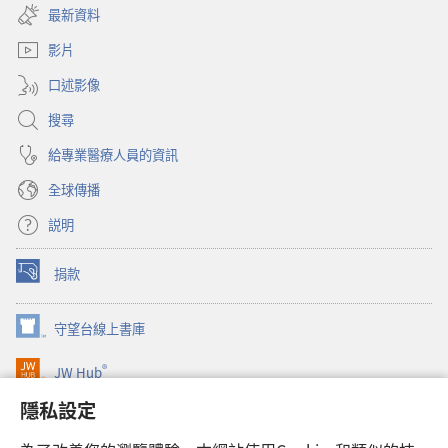
啟
視
最新資料
新
窗）
視
影片
窗）
口述影像
搜尋
給專業醫療人員的資訊
全球傳播
説明
捐款
（開
啟
新
守望台線上書庫
（開
視
啟
窗）
®
JW Hub
新
（開
視
啟
隱私設定
窗）
JW Library®
新
視