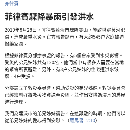
菲律賓
菲律賓驟降暴雨引發洪水
2019年8月28日，菲律賓達沃市驟降暴雨，導致塔羅莫河氾
濫，造成嚴重水災。官方報告顯示，有大約545户家庭被迫
撤離家園。
根據菲律賓分部辦事處的報告，有5個會衆受到水災影響。
受災的弟兄姊妹共有120名，他們當中有很多人需要在當地
的聚會所裏避難。另外，有3户弟兄姊妹的住宅遭洪水毁
壞，4户受損。
分部設立了救災委員會，幫助受災的弟兄姊妹。救災委員會
已經籌劃好將救援物資送至災區，並作出安排為浸水的房屋
進行清理。
我們為達沃市的弟兄姊妹禱告。在這艱難的時期，他們可以
從弟兄姊妹的愛心得到安慰。（
羅馬書12:10
）