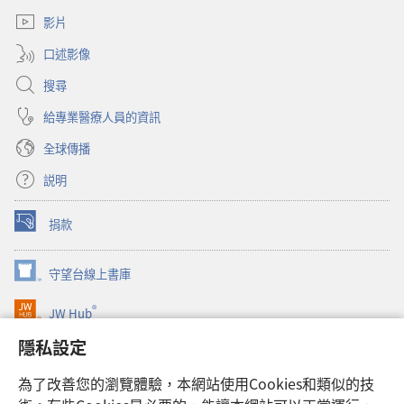
新
窗）
視
影片
窗）
口述影像
搜尋
給專業醫療人員的資訊
全球傳播
説明
捐款
（開
啟
新
守望台線上書庫
（開
視
啟
窗）
®
JW Hub
新
（開
視
啟
隱私設定
窗）
JW Library®
新
視
為了改善您的瀏覽體驗，本網站使用Cookies和類似的技
窗）
Watchtower Library