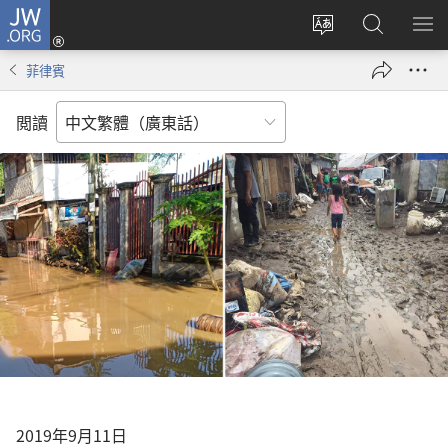
JW.ORG
登
錄
更
搜
顯
（開
改
尋
示
菲律賓
啟
網
JW.ORG
選
新
站
單
閲讀
視
語
窗）
言
2019年9月11日