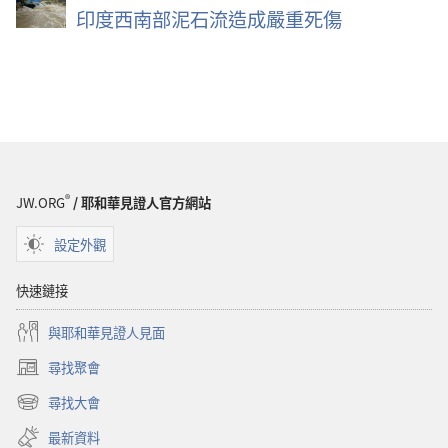
印度西南部泥石流造成嚴重死傷
®
JW.ORG
/ 耶和華見證人官方網站
設定外觀
快速鏈接
與耶和華見證人見面
尋找聚會
（開
啟
尋找大會
（開
新
啟
視
最新資料