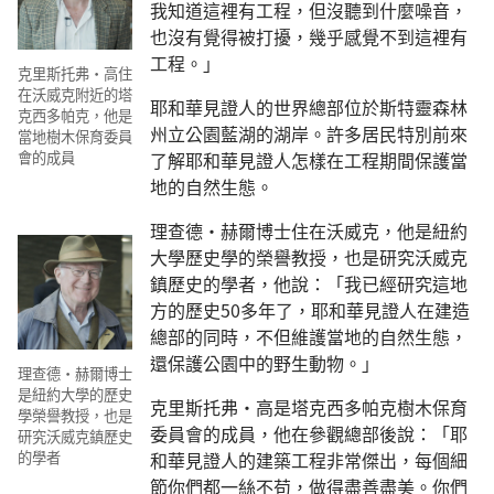
我知道這裡有工程，但沒聽到什麼噪音，
也沒有覺得被打擾，幾乎感覺不到這裡有
工程。」
克里斯托弗·高住
在沃威克附近的塔
耶和華見證人的世界總部位於斯特靈森林
克西多帕克，他是
州立公園藍湖的湖岸。許多居民特別前來
當地樹木保育委員
會的成員
了解耶和華見證人怎樣在工程期間保護當
地的自然生態。
理查德·赫爾博士住在沃威克，他是紐約
大學歷史學的榮譽教授，也是研究沃威克
鎮歷史的學者，他說：「我已經研究這地
方的歷史50多年了，耶和華見證人在建造
總部的同時，不但維護當地的自然生態，
還保護公園中的野生動物。」
理查德·赫爾博士
是紐約大學的歷史
克里斯托弗·高是塔克西多帕克樹木保育
學榮譽教授，也是
委員會的成員，他在參觀總部後說：「耶
研究沃威克鎮歷史
的學者
和華見證人的建築工程非常傑出，每個細
節你們都一絲不苟，做得盡善盡美。你們