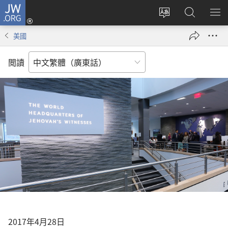
JW.ORG
登
錄
更
搜
顯
（開
改
尋
示
美國
啟
網
JW.ORG
選
新
站
單
閲讀
視
語
窗）
言
2017年4月28日