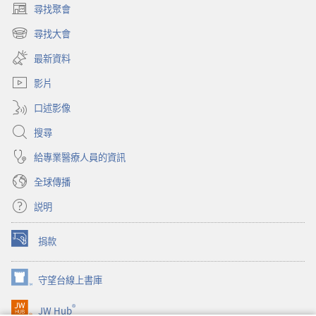
尋找聚會
（開
啟
尋找大會
（開
新
啟
視
最新資料
新
窗）
視
影片
窗）
口述影像
搜尋
給專業醫療人員的資訊
全球傳播
説明
捐款
（開
啟
新
守望台線上書庫
（開
視
啟
窗）
®
JW Hub
新