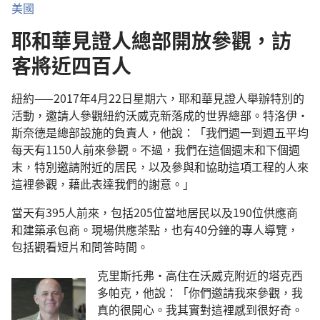
美國
耶和華見證人總部開放參觀，訪
客將近四百人
紐約——2017年4月22日星期六，耶和華見證人舉辦特別的
活動，邀請人參觀紐約沃威克新落成的世界總部。特洛伊·
斯奈德是總部設施的負責人，他說：「我們週一到週五平均
每天有1150人前來參觀。不過，我們在這個週末和下個週
末，特別邀請附近的居民，以及參與和協助這項工程的人來
這裡參觀，藉此表達我們的謝意。」
當天有395人前來，包括205位當地居民以及190位供應商
和建築承包商。現場供應茶點，也有40分鐘的專人導覽，
包括觀看短片和問答時間。
克里斯托弗·高住在沃威克附近的塔克西
多帕克，他說：「你們邀請我來參觀，我
真的很開心。我其實對這裡感到很好奇。