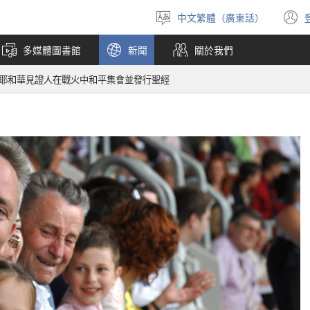
中文繁體（廣東話）
選
擇
多媒體圖書館
新聞
關於我們
語
言
耶和華見證人在戰火中和平集會並發行聖經