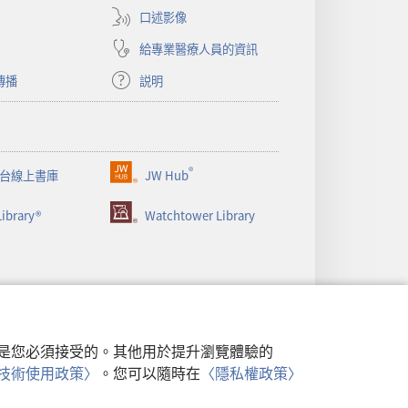
視
口述影像
窗）
給專業醫療人員的資訊
傳播
説明
®
台線上書庫
JW Hub
（開
啟
ibrary®
Watchtower Library
新
視
窗）
行，是您必須接受的。其他用於提升瀏覽體驗的
類似技術使用政策〉
。您可以隨時在
〈隱私權政策〉
政策
|
隱私設定