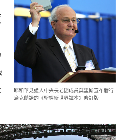
央
發
的
戰
來
收
耶和華見證人中央長老團成員莫里斯宣布發行
烏克蘭語的《聖經新世界譯本》修訂版
人