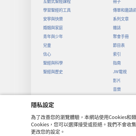
互動式聖經課程
冊子
學習聖經的工具
傳單和邀請
安寧與快樂
系列文章
婚姻與家庭
雜誌
青年與少年
聚會手冊
兒童
節目表
信心
索引
聖經與科學
指南
聖經與歷史
JW電視
影片
音樂
聖經戲劇錄
隱私設定
聖經有聲劇
為了改善您的瀏覽體驗，本網站使用Cookies
Cookies，您可以選擇接受或拒絕。我們不會
更改您的設定。
Copyright
© 2026