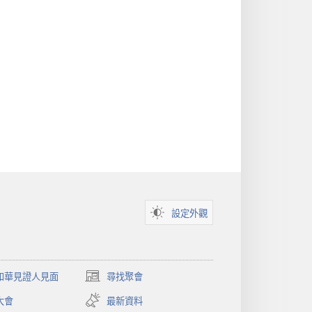
設定外觀
和華見證人見面
尋找聚會
（開
啟
大會
最新資料
新