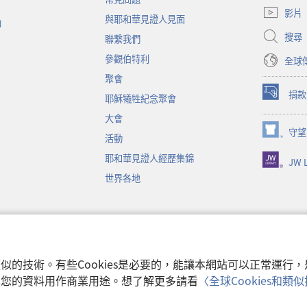
啟
影片
與耶和華見證人見面
新
函
視
搜尋
聯繫我們
窗）
參觀伯特利
全球
聚會
捐款
耶穌犧牲紀念聚會
（開
啟
大會
新
守望
（開
活動
視
啟
窗）
耶和華見證人經歷集錦
JW L
新
視
世界各地
窗）
音
和類似的技術。有些Cookies是必要的，能讓本網站可以正常運
收集您的資料用作商業用途。想了解更多請看
〈全球Cookies和
使用條款
|
隱私權
 Watch Tower Bible and Tract Society of Pennsylvania.