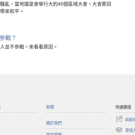
騷亂，當地還是會舉行大約40個區域大會。大會節目
帶來和平。
參戰？
人並不參戰。來看看原因。
館
新聞
快速鏈接
與耶
關於我們
尋找
（開
常見問題