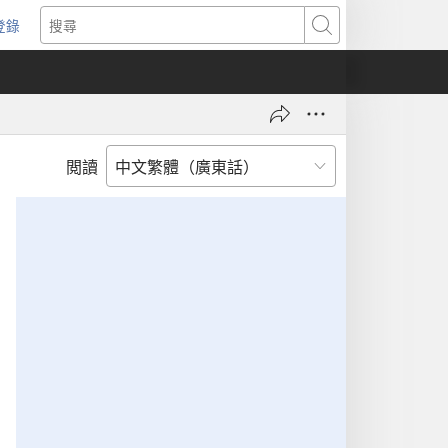
登錄
（開
搜
啟
尋
新
視
窗）
閲讀