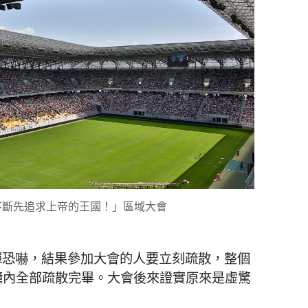
「不斷先追求上帝的王國！」區域大會
彈恐嚇，結果參加大會的人要立刻疏散，整個
分鐘內全部疏散完畢。大會後來證實原來是虛驚
。