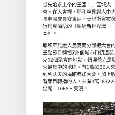
斷先追求上帝的王國！」區域大
會。在大會裡，耶和華見證人中
長老團成員安東尼·莫里斯宣布
行烏克蘭語的《聖經新世界譯
本》。
耶和華見證人烏克蘭分部把大會
重點節目轉播到8個城市和頓涅茨
克62個聚會的地點，頓涅茨克是
火最集中的地區。有1萬8336人
到利沃夫的場館參加大會，加上
看節目轉播的人，共有8萬2832
出席，1068人受浸。