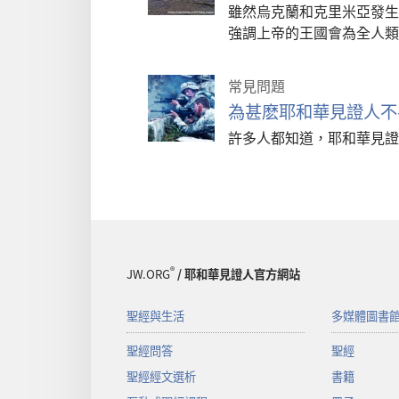
雖然烏克蘭和克里米亞發生
強調上帝的王國會為全人類
常見問題
為甚麽耶和華見證人不
許多人都知道，耶和華見證
®
JW.ORG
/ 耶和華見證人官方網站
聖經與生活
多媒體圖書
聖經問答
聖經
聖經經文選析
書籍