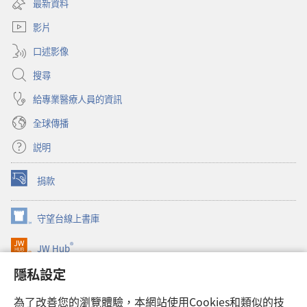
視
最新資料
新
窗）
視
影片
窗）
口述影像
搜尋
給專業醫療人員的資訊
全球傳播
説明
捐款
（開
啟
新
守望台線上書庫
（開
視
啟
窗）
®
JW Hub
新
（開
視
啟
隱私設定
窗）
JW Library®
新
視
為了改善您的瀏覽體驗，本網站使用Cookies和類似的技
窗）