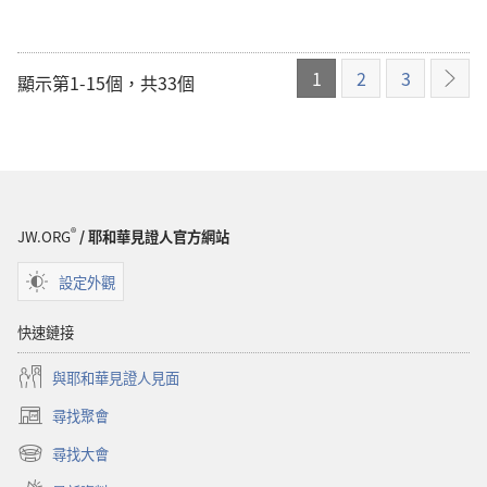
1
2
3
顯示第1-15個，共33個
下
一
頁
®
JW.ORG
/ 耶和華見證人官方網站
設定外觀
快速鏈接
與耶和華見證人見面
尋找聚會
（開
啟
尋找大會
（開
新
啟