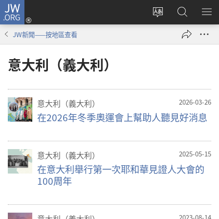
JW.ORG
登
錄
更
搜
顯
（開
改
尋
示
JW新聞——按地區查看
啟
網
JW.ORG
選
新
站
單
意大利（義大利）
視
語
窗）
言
意大利（義大利）
2026-03-26
在2026年冬季奧運會上幫助人聽見好消息
意大利（義大利）
2025-05-15
在意大利舉行第一次耶和華見證人大會的
100周年
意大利（義大利）
2023-08-14