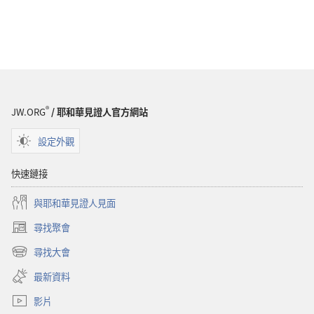
®
JW.ORG
/ 耶和華見證人官方網站
設定外觀
快速鏈接
與耶和華見證人見面
尋找聚會
（開
啟
尋找大會
（開
新
啟
視
最新資料
新
窗）
視
影片
窗）