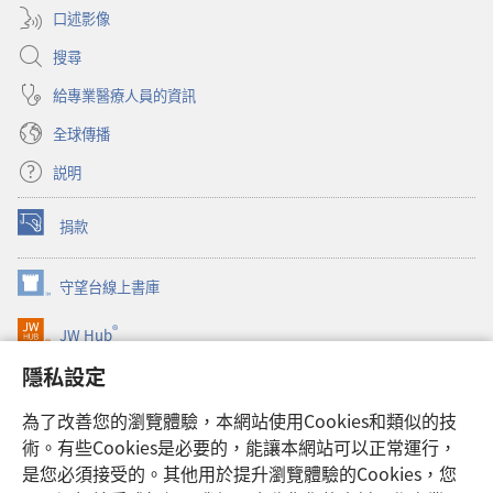
口述影像
搜尋
給專業醫療人員的資訊
全球傳播
説明
捐款
（開
啟
新
守望台線上書庫
（開
視
啟
窗）
®
JW Hub
新
（開
視
啟
隱私設定
窗）
JW Library®
新
視
為了改善您的瀏覽體驗，本網站使用Cookies和類似的技
窗）
Watchtower Library
術。有些Cookies是必要的，能讓本網站可以正常運行，
是您必須接受的。其他用於提升瀏覽體驗的Cookies，您