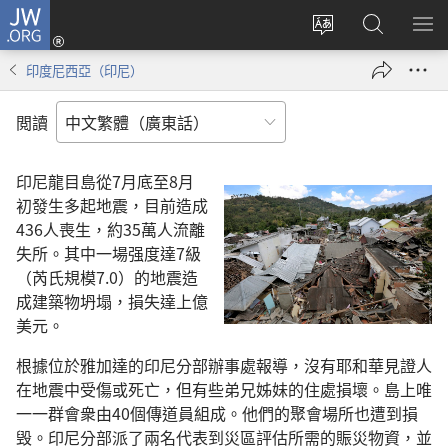
JW.ORG
登
錄
更
搜
顯
（開
改
尋
示
印度尼西亞（印尼）
啟
網
JW.ORG
選
新
站
單
閲讀
視
語
窗）
言
印尼龍目島從7月底至8月
初發生多起地震，目前造成
436人喪生，約35萬人流離
失所。其中一場强度達7級
（芮氏規模7.0）的地震造
成建築物坍塌，損失達上億
美元。
根據位於雅加達的印尼分部辦事處報導，沒有耶和華見證人
在地震中受傷或死亡，但有些弟兄姊妹的住處損壞。島上唯
一一群會衆由40個傳道員組成。他們的聚會場所也遭到損
毁。印尼分部派了兩名代表到災區評估所需的賑災物資，並