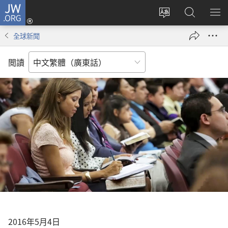
JW.ORG
登
錄
更
搜
顯
（開
改
尋
示
全球新聞
啟
網
JW.ORG
選
新
站
單
閲讀
視
語
窗）
言
2016年5月4日