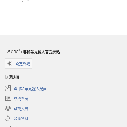
®
JW.ORG
/ 耶和華見證人官方網站
設定外觀
快速鏈接
與耶和華見證人見面
尋找聚會
（開
啟
尋找大會
（開
新
啟
視
最新資料
新
窗）