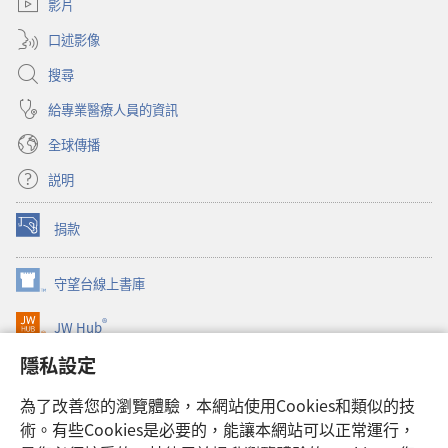
視
影片
窗）
口述影像
搜尋
給專業醫療人員的資訊
全球傳播
説明
捐款
（開
啟
新
守望台線上書庫
（開
視
啟
窗）
®
JW Hub
新
（開
視
啟
隱私設定
窗）
JW Library®
新
視
為了改善您的瀏覽體驗，本網站使用Cookies和類似的技
窗）
Watchtower Library
術。有些Cookies是必要的，能讓本網站可以正常運行，