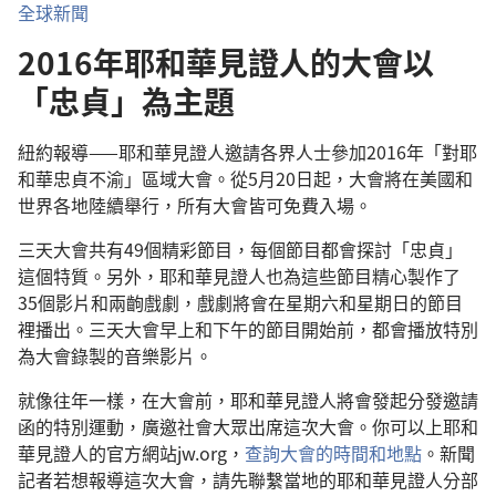
全球新聞
2016年耶和華見證人的大會以
「忠貞」為主題
紐約報導——耶和華見證人邀請各界人士參加2016年「對耶
和華忠貞不渝」區域大會。從5月20日起，大會將在美國和
世界各地陸續舉行，所有大會皆可免費入場。
三天大會共有49個精彩節目，每個節目都會探討「忠貞」
這個特質。另外，耶和華見證人也為這些節目精心製作了
35個影片和兩齣戲劇，戲劇將會在星期六和星期日的節目
裡播出。三天大會早上和下午的節目開始前，都會播放特別
為大會錄製的音樂影片。
就像往年一樣，在大會前，耶和華見證人將會發起分發邀請
函的特別運動，廣邀社會大眾出席這次大會。你可以上耶和
華見證人的官方網站jw.org，
查詢大會的時間和地點
。新聞
記者若想報導這次大會，請先聯繫當地的耶和華見證人分部