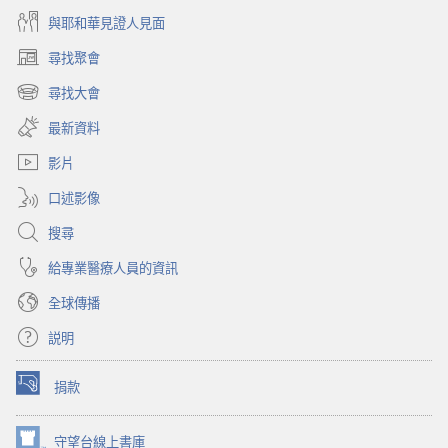
與耶和華見證人見面
尋找聚會
（開
啟
尋找大會
（開
新
啟
視
最新資料
新
窗）
視
影片
窗）
口述影像
搜尋
給專業醫療人員的資訊
全球傳播
説明
捐款
（開
啟
新
守望台線上書庫