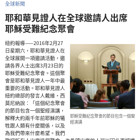
全球新聞
耶和華見證人在全球邀請人出席
耶穌受難紀念聚會
紐約報導——2016年2月27
日星期六，耶和華見證人在
全球展開一項邀請活動，邀
請各界人士出席3月23日的
耶穌受難紀念聚會。這個聚
會是耶和華見證人一年中最
重要的活動。耶和華見證人
紐約總部的發言人戴維·西
莫尼納說：「這個紀念聚會
的節目包含一個聖經演講，
耶穌受難紀念聚會的節目包含一個聖
解釋大約兩千年前耶穌的犧
經演講
牲跟人類有什麼關係，以及
為我們帶來什麼希望。我們