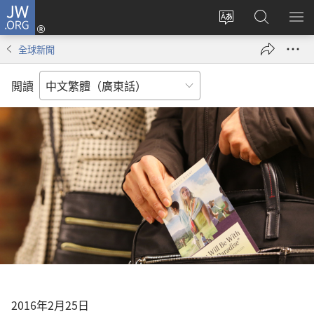
JW.ORG
登
錄
更
搜
顯
（開
改
尋
示
全球新聞
啟
網
JW.ORG
選
新
站
單
閲讀
視
語
窗）
言
2016年2月25日