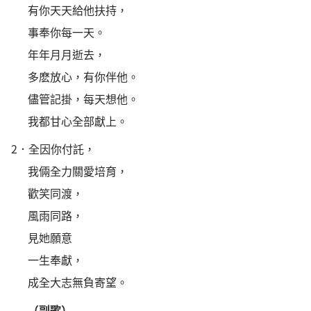
有你天天給他扶持，
事奉你每一天。
年年月月逝去，
多麽放心，有你伴他。
儘管記掛，每天想他。
我都甘心全部獻上。
2．
全因你付託，
我倆全力關愛培育，
歡笑同渡，
風雨同路，
見她願意
一生奉獻，
成全大志無負寄望。
（副歌）