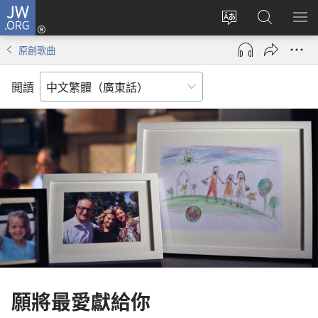
JW.ORG
登
錄
更
搜
顯
（開
改
尋
示
原創歌曲
啟
網
JW.ORG
選
新
站
單
閲讀
視
語
窗）
言
願將最愛獻給你