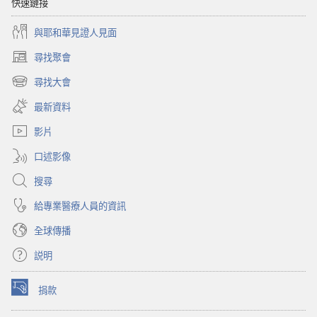
快速鏈接
與耶和華見證人見面
尋找聚會
（開
啟
尋找大會
（開
新
啟
視
最新資料
新
窗）
視
影片
窗）
口述影像
搜尋
給專業醫療人員的資訊
全球傳播
説明
捐款
（開
啟