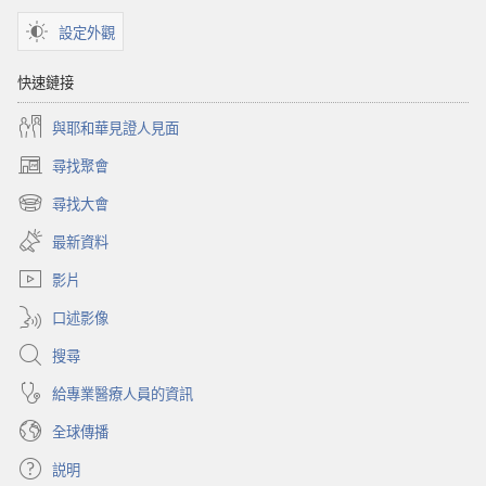
設定外觀
快速鏈接
與耶和華見證人見面
尋找聚會
（開
啟
尋找大會
（開
新
啟
視
最新資料
新
窗）
視
影片
窗）
口述影像
搜尋
給專業醫療人員的資訊
全球傳播
説明