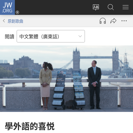
JW.ORG
登
錄
更
搜
顯
（開
改
尋
示
原創歌曲
啟
網
JW.ORG
選
新
站
單
閲讀
視
語
窗）
言
學外語的喜悦