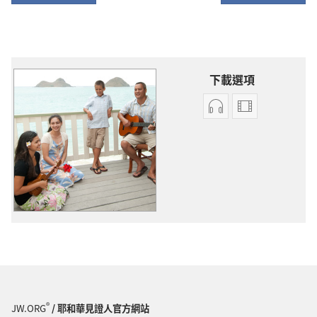
下載選項
錄
錄
音
影
下
下
載
載
選
選
項
項
原
原
創
創
歌
歌
曲
曲
®
JW.ORG
/ 耶和華見證人官方網站