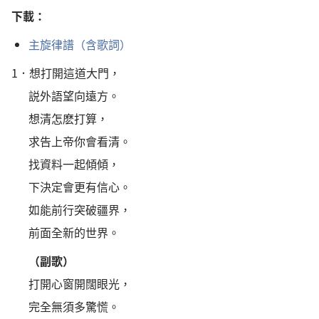
下載：
主旋律譜（含歌詞）
1．
想打開這道大門，
説外語望向遠方。
想清怎麽打算，
求告上帝你會看清。
找資料一起傾傾，
下決定會更有信心。
如能前行突破疆界，
前面全新的世界。
（副歌）
打開心窗開闊眼光，
完全無須多驚慌。