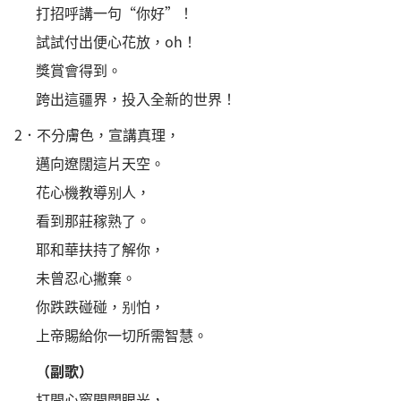
打招呼講一句“你好”！
試試付出便心花放，oh！
獎賞會得到。
跨出這疆界，投入全新的世界！
2．
不分膚色，宣講真理，
邁向遼闊這片天空。
花心機教導别人，
看到那莊稼熟了。
耶和華扶持了解你，
未曾忍心撇棄。
你跌跌碰碰，别怕，
上帝賜給你一切所需智慧。
（副歌）
打開心窗開闊眼光，