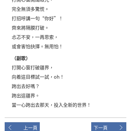
完全無須多驚慌。
打招呼講一句“你好”！
齊來將隔膜打破。
忐忑不安，一再思索，
或會害怕抉擇。無用怕！
（副歌）
打開心窗打破疆界，
向着這目標試一試，oh！
跨出去好嗎？
跨出這疆界。
當一心跨出去那天，投入全新的世界！
上一頁
下一頁