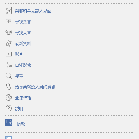
貪
政
與耶和華見證人見面
腐
府
的
尋找聚會
（開
政
啟
尋找大會
府
（開
新
啟
視
最新資料
新
窗）
視
影片
窗）
口述影像
搜尋
給專業醫療人員的資訊
全球傳播
説明
捐款
（開
啟
新