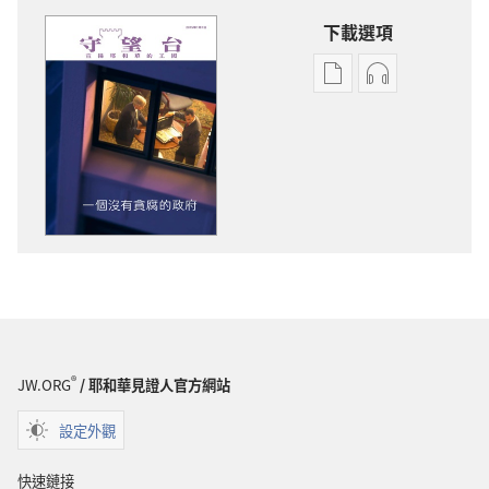
下載選項
電
錄
子
音
出
下
版
載
物
選
下
項
載
守
選
望
項
台
守
一
望
個
台
沒
®
JW.ORG
/ 耶和華見證人官方網站
一
有
個
貪
設定外觀
沒
腐
有
的
快速鏈接