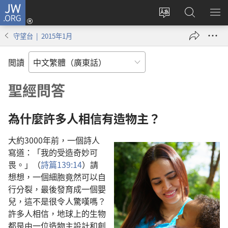
JW.ORG
登
錄
更
搜
顯
（開
改
尋
示
守望台 | 2015年1月
啟
網
JW.ORG
選
新
站
單
閲讀
視
語
窗）
言
聖經問答
為什麼許多人相信有造物主？
大約3000年前，一個詩人
寫道：「我的受造奇妙可
畏。」（
詩篇139:14
）請
想想，一個細胞竟然可以自
行分裂，最後發育成一個嬰
兒，這不是很令人驚嘆嗎？
許多人相信，地球上的生物
都是由一位造物主設計和創