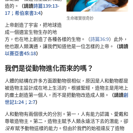
造的。
（請讀
詩篇139:13-
17；
希伯來書3:4
）
生命確實很奇妙
上帝創造了宇宙，把地球造
成一個適宜生物生存的地
方，也在地上創造了各種各樣的生物。（
詩篇36:9
）此外，
他也跟人類溝通，讓我們知道他是一位怎樣的上帝。
（請讀
以賽亞書45:18
）
我們是從動物進化而來的嗎？
人體的結構在許多方面跟動物很相似，原因是人和動物都是
被造物主設計成在地上生活的。根據聖經，造物主是用地上
的塵土創造第一個人，而不是把動物改造成人類。
（請讀
創
世記1:24；
2:7
）
人和動物有兩個很大的分別。第一，人有能力認識、愛戴和
尊敬造物主。第二，造物主賦予人類永遠活下去的潛能，卻
沒有
賦予動物這樣的能力。但由於我們的始祖違反了造物