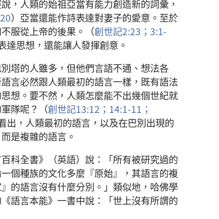
經說，人類的始祖亞當有能力創造新的詞彙，
20
）亞當還能作詩表達對妻子的愛意。至於
和不服從上帝的後果。（
創世記2:23；
3:1-
表達思想，還能讓人發揮創意。
巴別塔的人雖多，但他們言語不通、想法各
新語言必然跟人類最初的語言一樣，既有語法
的思想。要不然，人類怎麼能不出幾個世紀就
的軍隊呢？（
創世記13:12；
14:1-11；
看出，人類最初的語言，以及在巴別出現的
，而是複雜的語言。
言百科全書》（英語）說：「所有被研究過的
論一個種族的文化多麼『原始』，其語言的複
家』的語言沒有什麼分別。」類似地，哈佛學
的《語言本能》一書中說：「世上沒有所謂的