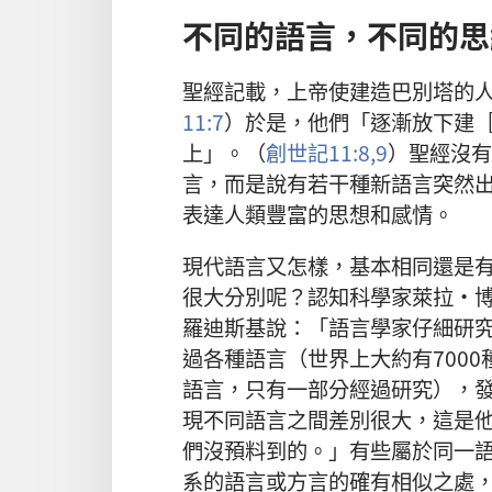
不同的語言，不同的思
聖經記載，上帝使建造巴別塔的
11:7
）於是，他們「逐漸放下建
上」。（
創世記11:8,9
）聖經沒有
言，而是說有若干種新語言突然
表達人類豐富的思想和感情。
現代語言又怎樣，基本相同還是
很大分別呢？認知科學家萊拉·
羅迪斯基說：「語言學家仔細研
過各種語言（世界上大約有7000
語言，只有一部分經過研究），
現不同語言之間差別很大，這是
們沒預料到的。」有些屬於同一
系的語言或方言的確有相似之處