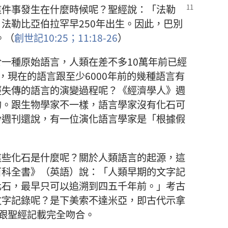
這件事發生在什麼時候呢？聖經說：「法勒
法勒比亞伯拉罕早250年出生。因此，巴別
。（
創世記10:25；
11:18-26
）
一種原始語言，人類在差不多10萬年前已經
，現在的語言跟至少6000年前的幾種語言有
經失傳的語言的演變過程呢？《經濟學人》週
的。跟生物學家不一樣，語言學家沒有化石可
份週刊還說，有一位演化語言學家是「根據假
。
這些化石是什麼呢？關於人類語言的起源，這
百科全書》（英語）說：「人類早期的文字記
化石，最早只可以追溯到四五千年前。」考古
文字記錄呢？是下美索不達米亞，即古代示拿
跟聖經記載完全吻合。