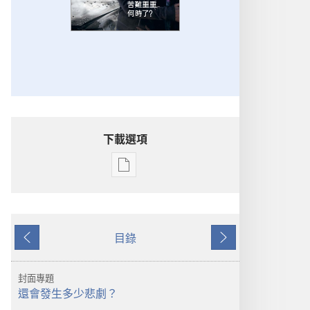
下載選項
電
子
出
版
目錄
物
上
下
下
一
一
載
頁
頁
封面專題
選
還會發生多少悲劇？
項