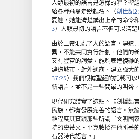
人類最初的語言是怎樣的呢？聖
給各種飛禽走獸起名。（
創世記2:
夏娃，她能清楚講出上帝的命令
3
）人類最初的語言不但可以清楚
由於上帝混亂了人的語言，建造
異，不能共同實行計劃。他們的
又有豐富的詞彙，能夠表達複雜
建造城市、對外通商、建立強大
37:25
）我們根據聖經的記載可以
新語言，並不是一些簡單的叫聲
現代研究證實了這點。《劍橋語
民族，都有發展完善的語言。無
雜程度其實跟那些所謂『文明國
院的史蒂文·平克教授在他所著
石器時代語言。」