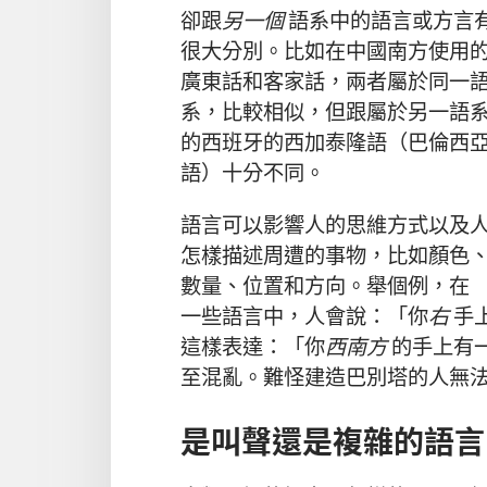
卻跟
另一個
語系中的語言或方言
很大分別。比如在中國南方使用
廣東話和客家話，兩者屬於同一
系，比較相似，但跟屬於另一語
的西班牙的西加泰隆語（巴倫西
語）十分不同。
語言可以影響人的思維方式以及
怎樣描述周遭的事物，比如顏色
數量、位置和方向。
舉個例，在
一些語言中，人會說：「你
右
手
這樣表達：「你
西南方
的手上有
至混亂。難怪建造巴別塔的人無
是叫聲還是複雜的語言