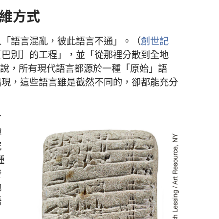
維方式
人「語言混亂，彼此語言不通」。（
創世記
［巴別］的工程」，並「從那裡分散到全地
說，所有現代語言都源於一種「原始」語
出現，這些語言雖是截然不同的，卻都能充分
有
博
究
種
發
他
語
，