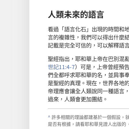
人類未來的語言
看過「語言化石」出現的時間和
言的複雜性，我們可以得出什麼
記載是完全可信的，可以解釋語
聖經指出，耶和華上帝在巴別混
世記11:4-7
）可是，上帝曾經預
們全都呼求耶和華的名，並肩事
是聖經的真理。現在，世界各地
帝理應會讓全人類說同一種語言
過來，人類會更加團結。
^
許多相關的理論都建基於一個假設，
是否有根據，請看耶和華見證人出版的