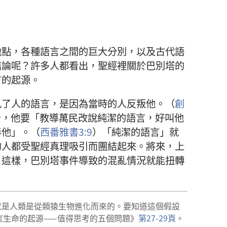
地點，各種語言之間的巨大分別，以及古代語
結論呢？許多人都看出，聖經裡關於巴別塔的
言的起源。
亂了人的語言，是因為當時的人反叛他。（
創
告，他要「教導萬民改說純潔的語言，好叫他
奉他」。（
西番雅書3:9
）「純潔的語言」就
的人都受聖經真理吸引而團結起來。將來，上
，這樣，巴別塔事件導致的混亂情況就能扭轉
就是人類是從類猿生物進化而來的。要知道這個假設
《生命的起源——值得思考的五個問題》
第27-29頁
。