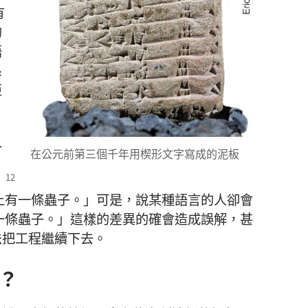
有
的
語
系
亞
人
在公元前第三個千年用楔形文字寫成的泥板
、
上有一條蟲子。」可是，說某種語言的人卻會
一條蟲子。」這樣的差異的確會造成誤解，甚
法把工程繼續下去。
？