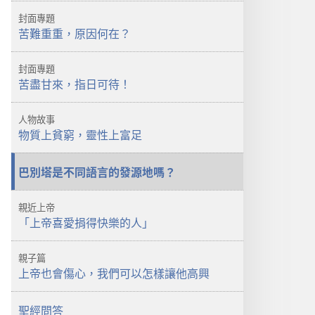
守
封面專題
望
苦難重重，原因何在？
台
苦
封面專題
難
苦盡甘來，指日可待！
重
重
人物故事
何
物質上貧窮，靈性上富足
時
了？
巴別塔是不同語言的發源地嗎？
親近上帝
「上帝喜愛捐得快樂的人」
親子篇
上帝也會傷心，我們可以怎樣讓他高興
聖經問答