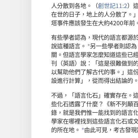
人分散到
各地。（
創世記11:2
）
在世的日子，地上的人分散了。」
塔事件應該發生在大約4200年前
有些學者認為，現代的語言都源於
說這種語言。
另一些學者則認為
*
關。但語言學家怎麼知道這些已
刊（英語）說：「這是很難做到
以幫助他們了解古代的事。」這
設進行計算」，從而得出結論的
不過，「語言化石」確實存在。
些化石透露了什麼？《新不列顛
錄，就是我們惟一能找到的語言
學家在哪裡找到這些語言化石或
的所在地。
由此可見，考古發現
*