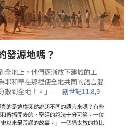
的發源地嗎？
到全地上，他們逐漸放下建城的工
為耶和華在那裡使全地共同的語言混
分散到全地上。」——
創世記11:8,9
類真的是這樣突然說起不同的語言來嗎？有些
現和傳播開去的，聖經的說法十分可笑。一位
有史以來最荒謬的故事。」一個猶太教的拉比