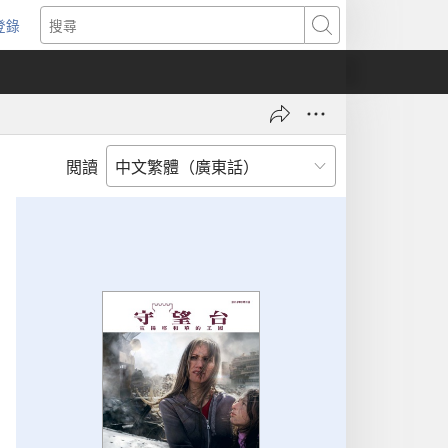
登錄
（開
搜
啟
尋
新
視
窗）
閲讀