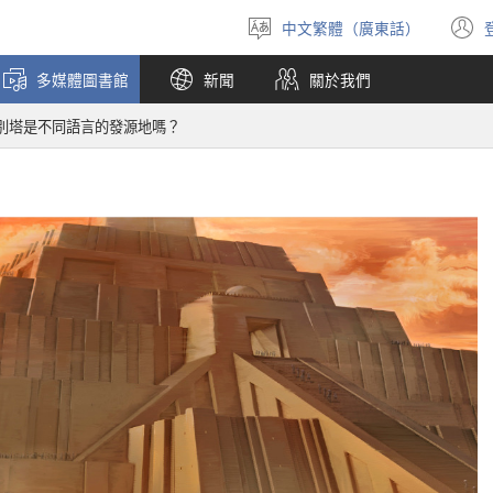
中文繁體（廣東話）
選
擇
多媒體圖書館
新聞
關於我們
語
言
別塔是不同語言的發源地嗎？