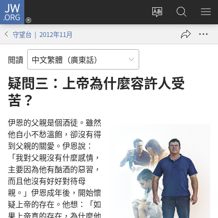
JW.ORG
登
錄
更
搜
顯
（開
改
尋
示
守望台 | 2012年11月
啟
網
JW.ORG
選
新
站
單
閲讀
視
語
窗）
言
疑問三：上帝為什麼容許人受
苦？
伊恩的父親是個酒徒。雖然
他自小不愁溫飽，卻沒有得
到父親的關愛。伊恩說：
「我對父親沒有什麼感情，
主要因為他有酗酒的惡習，
而且他沒有好好對待母
親。」伊恩成年後，開始懷
疑上帝的存在。他想：「如
果上帝真的存在，為什麼他