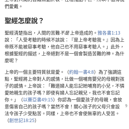
們愛戴。
聖經怎麼說？
聖經清楚指出，人間的苦難
不是
上帝造成的。
雅各書1:13
說：「人受考驗的時候不該說：『是上帝考驗我。』因為上
帝既不能被惡事考驗，他自己也不用惡事考驗人。」此外，
根據聖經的描述，上帝絕對不是一個會製造苦難的神。為什
麼呢？
上帝的一個主要特質就是愛。（
約翰一書4:8
）為了強調這
點，聖經將上帝對人的感情，比做一個哺育嬰兒的母親對孩
子的感情。上帝說：「難道婦人能忘記她哺育的小兒，不憐
愛她親生的孩子嗎？即使有婦人忘記親兒，我也不會忘記
你。」（
以賽亞書49:15
）你認為一個愛孩子的母親，會故
意傷害
自己的孩子嗎？當然不會！關心孩子的父母只會設
法令孩子少受點苦。同樣，上帝也不會使無辜的人受苦。
（
創世記18:25
）