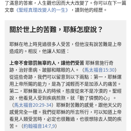
了滿意的答案，人生觀也因而大大改變了。你可以在下一篇
文章
《聖經真理改變人的一生》
，讀到他的經歷。
關於世上的苦難，耶穌怎麼說？
耶穌在地上時見過很多人受苦，但他沒有說苦難是上帝
造成的。相反，他讓人知道：
上帝不會懲罰無辜的人，讓他們受苦
耶穌曾施行奇
跡，治好患病、跛腳和瞎眼的人。（
馬太福音15:30
）
從這些奇跡，我們可以留意到以下兩點：第一，耶穌運
用上帝所賜的能力，是為了減輕而不是加添人的痛苦。
第二，耶穌醫治人的時候，態度從來不是冷漠的。聖經
說，他看見人受到疾病煎熬，就「動了憐憫的心」。
（
馬太福音20:29-34
）耶穌對苦難的感覺，跟他天父的
感覺完全一樣。我們從耶穌的所言所行，可以知道上帝
看見人類受苦時，必定也很難過，也很想除去人間的疾
苦。（
約翰福音14:7,
9
）