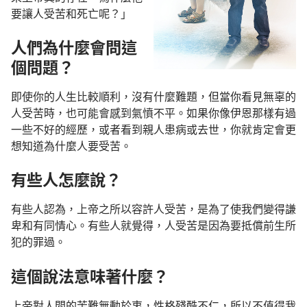
要讓人受苦和死亡呢？」
人們為什麼會問這
個問題？
即使你的人生比較順利，沒有什麼難題，但當你看見無辜的
人受苦時，也可能會感到氣憤不平。如果你像伊恩那樣有過
一些不好的經歷，或者看到親人患病或去世，你就肯定會更
想知道為什麼人要受苦。
有些人怎麼說？
有些人認為，上帝之所以容許人受苦，是為了使我們變得謙
卑和有同情心。有些人就覺得，人受苦是因為要抵償前生所
犯的罪過。
這個說法意味著什麼？
上帝對人間的苦難無動於衷，性格殘酷不仁，所以不值得我