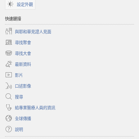
有
想
設定外觀
什
問
麼
問
快速鏈接
想
上
與耶和華見證人見面
問
帝？
問
尋找聚會
（開
上
啟
尋找大會
帝？
（開
新
啟
視
最新資料
新
窗）
視
影片
窗）
口述影像
搜尋
給專業醫療人員的資訊
全球傳播
説明