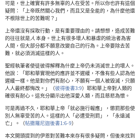
可是，世上確實有許多無辜的人在受苦。所以你也許有這個
疑問：「上帝既然關心我們，而且又是全能的，為什麼他還
不根除世上的苦難呢？」
上帝還沒有採取行動，是有重要理由的。請想想，造成苦難
的往往就是
人
本身。世上有很多壞人和暴虐的統治者為害
人間，但大部分都不願意改變自己的行為。上帝要除去苦
難，就必須消滅這樣的人。
聖經執筆者使徒彼得解釋為什麼上帝仍未消滅世上的壞人。
他說：「耶和華實現他的應許並不遲緩，不像有些人認為他
遲緩一樣。他是對你們有耐心，不願有一個人被毀滅，只願
人人最終都悔改。」（
彼得後書3:9
）耶和華上帝對人類的
確很有耐心。這充分顯示出他深愛人類，而且慈悲為懷。
可是再過不久，耶和華上帝「就必施行報應」，懲罰那些使
別人無辜受苦的人。這樣的人「必遭受刑罰」，「永遠滅
亡」。（
帖撒羅尼迦後書1:6-9
）
本文開頭提到的伊恩對苦難本來存有很多疑問，但後來找到