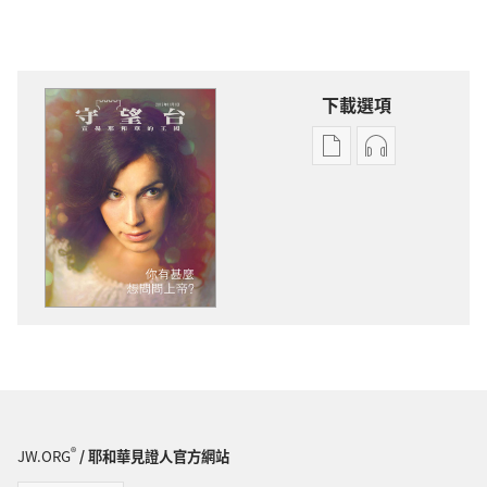
下載選項
電
錄
子
音
出
下
版
載
物
選
下
項
載
守
選
望
項
台
守
你
望
有
台
什
®
JW.ORG
/ 耶和華見證人官方網站
你
麼