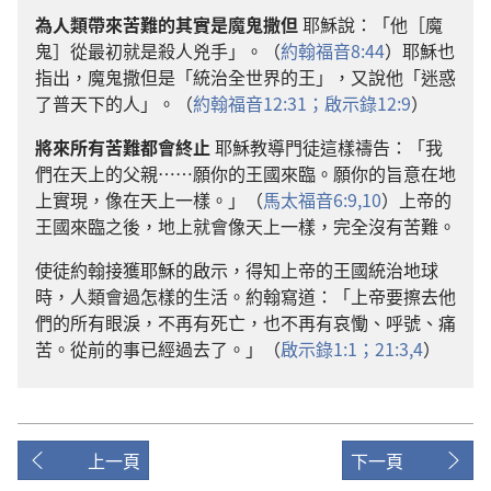
為人類帶來苦難的其實是魔鬼撒但
耶穌說：「他［魔
鬼］從最初就是殺人兇手」。（
約翰福音8:44
）耶穌也
指出，魔鬼撒但是「統治全世界的王」，又說他「迷惑
了普天下的人」。（
約翰福音12:31；
啟示錄12:9
）
將來所有苦難都會終止
耶穌教導門徒這樣禱告：「我
們在天上的父親……願你的王國來臨。願你的旨意在地
上實現，像在天上一樣。」（
馬太福音6:9,10
）上帝的
王國來臨之後，地上就會像天上一樣，完全沒有苦難。
使徒約翰接獲耶穌的啟示，得知上帝的王國統治地球
時，人類會過怎樣的生活。約翰寫道：「上帝要擦去他
們的所有眼淚，不再有死亡，也不再有哀慟、呼號、痛
苦。從前的事已經過去了。」（
啟示錄1:1；
21:3,4
）
上一頁
下一頁