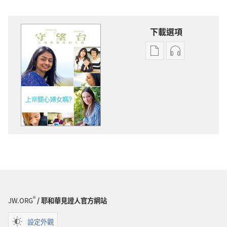
下載選項
電
錄
子
音
出
下
版
載
物
選
下
項
載
守
選
望
項
台
守
上
望
帝
台
關
®
JW.ORG
/ 耶和華見證人官方網站
上
心
帝
婦
設定外觀
關
女