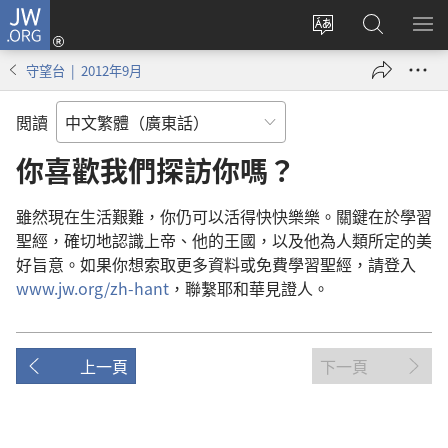
JW.ORG
登
錄
更
搜
顯
（開
改
尋
示
守望台 | 2012年9月
啟
網
JW.ORG
選
新
站
單
閲讀
視
語
窗）
言
你喜歡我們探訪你嗎？
雖然現在生活艱難，你仍可以活得快快樂樂。關鍵在於學習
聖經，確切地認識上帝、他的王國，以及他為人類所定的美
好旨意。如果你想索取更多資料或免費學習聖經，請登入
www.jw.org/zh-hant
，聯繫耶和華見證人。
上一頁
下一頁