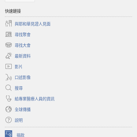
心
嗎？
快速鏈接
婦
女
與耶和華見證人見面
嗎？
尋找聚會
（開
啟
尋找大會
（開
新
啟
視
最新資料
新
窗）
視
影片
窗）
口述影像
搜尋
給專業醫療人員的資訊
全球傳播
説明
捐款