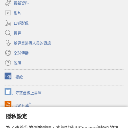
啟
視
最新資料
新
窗）
視
影片
窗）
口述影像
搜尋
給專業醫療人員的資訊
全球傳播
説明
捐款
（開
啟
新
守望台線上書庫
（開
視
啟
窗）
®
JW Hub
新
（開
視
啟
隱私設定
窗）
JW Library®
新
視
為了改善您的瀏覽體驗，本網站使用Cookies和類似的技