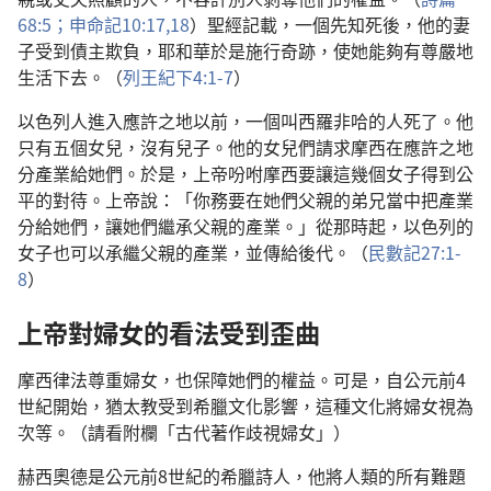
68:5；
申命記10:17,18
）聖經記載，一個先知死後，他的妻
子受到債主欺負，耶和華於是施行奇跡，使她能夠有尊嚴地
生活下去。（
列王紀下4:1-7
）
以色列人進入應許之地以前，一個叫西羅非哈的人死了。他
只有五個女兒，沒有兒子。他的女兒們請求摩西在應許之地
分產業給她們。於是，上帝吩咐摩西要讓這幾個女子得到公
平的對待。上帝說：「你務要在她們父親的弟兄當中把產業
分給她們，讓她們繼承父親的產業。」從那時起，以色列的
女子也可以承繼父親的產業，並傳給後代。（
民數記27:1-
8
）
上帝對婦女的看法受到歪曲
摩西律法尊重婦女，也保障她們的權益。可是，自公元前4
世紀開始，猶太教受到希臘文化影響，這種文化將婦女視為
次等。（請看附欄「古代著作歧視婦女」）
赫西奧德是公元前8世紀的希臘詩人，他將人類的所有難題