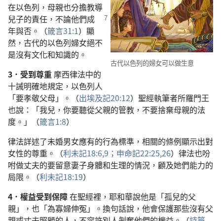
在以色列，母親也分擔教導
兒子的責任，不論他們成
年與否。（
箴言31:1
）顯
然，古代的以色列婦女絕不
是沒有文化和知識的。
古代以色列的婦女可以做生意
3．受到尊重
摩西律法中的
十誡明確地規定，以色列人
「要孝敬父母」。（
出埃及記20:12
）聖經執筆者所羅門王
也說：「我兒，你要聽從父親的管教，不要捨棄母親的法
度。」（
箴言1:8
）
律法詳述了未婚男女應有的行為標準，相關的條例顯示出對
女性的尊重。（
利未記18:6,
9；
申命記22:25,26
）律法也吩
咐做丈夫的要留意妻子身體和生理的情況，顧及她們能力的
局限。（
利未記18:19
）
4．權益受到保障
在聖經裡，耶和華說他是「孤兒的父
親」，也「為寡婦伸冤」。換句話說，他會保護那些沒有父
親或丈夫照顧的人，不容許別人剝奪他們的權益。（
詩篇