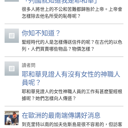
很多人將世上的不公和苦難都歸咎於上帝。上帝會
怎樣除去他名所受的恥辱呢？
你知不知道？
聖經時代的人是怎樣傳送信件的呢？在古代的以色
列，人們買賣哪些物品？物價怎樣？
讀者問
耶和華見證人有沒有女性的神職人
員呢？
耶和華見證人的女性神職人員的工作有甚麽聖經根
據呢？她們怎樣向人傳道？
在歐洲的最南端傳講好消息
到克里特以南的加夫佐斯島是很不容易的，但訪客