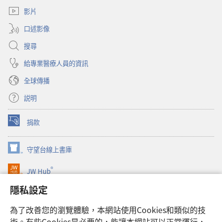
窗）
視
影片
窗）
口述影像
搜尋
給專業醫療人員的資訊
全球傳播
説明
捐款
（開
啟
新
守望台線上書庫
（開
視
啟
窗）
®
JW Hub
新
（開
視
啟
隱私設定
窗）
JW Library®
新
視
為了改善您的瀏覽體驗，本網站使用Cookies和類似的技
窗）
Watchtower Library
術。有些Cookies是必要的，能讓本網站可以正常運行，